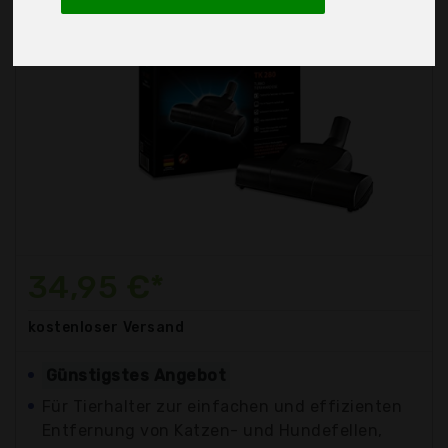
34,95 €*
kostenloser
Versand
Günstigstes Angebot
Für Tierhalter zur einfachen und effizienten
Entfernung von Katzen- und Hundefellen,