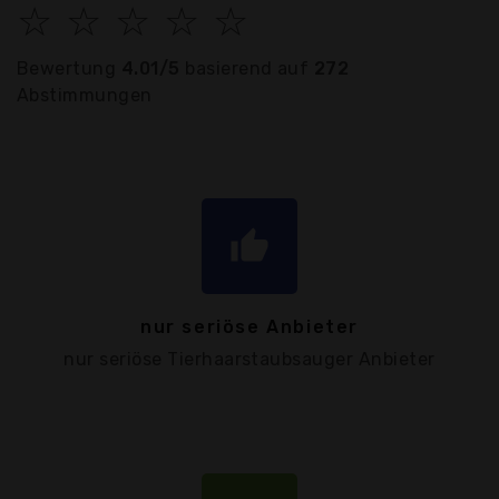
☆
☆
☆
☆
☆
Bewertung
4.01/5
basierend auf
272
Abstimmungen
thumb_up
nur seriöse Anbieter
nur seriöse Tierhaarstaubsauger Anbieter