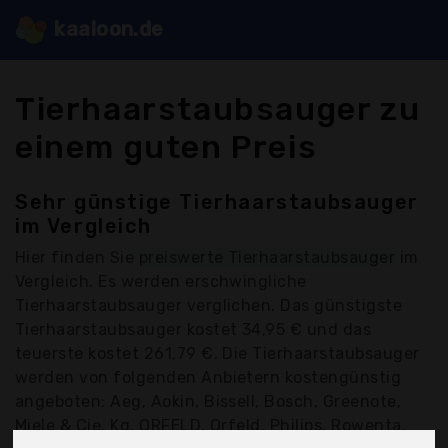
kaaloon.de
Tierhaarstaubsauger zu
einem guten Preis
Sehr günstige Tierhaarstaubsauger
im Vergleich
Hier finden Sie
preiswerte Tierhaarstaubsauger
im
Vergleich. Es werden erschwingliche
Tierhaarstaubsauger verglichen. Das günstigste
Tierhaarstaubsauger kostet 34,95 € und das
teuerste kostet 261,79 €. Die Tierhaarstaubsauger
werden von folgenden Anbietern kostengünstig
angeboten: Aeg, Aokin, Bissell, Bosch, Greenote,
Miele & Cie. Kg, ORFELD, Orfeld, Philips, Rowenta,