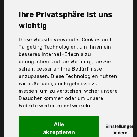
Siemens, Thomas, Wessel, roroz, Der
Durchschnittspreis für ein Tierhaarstaubsauger
Ihre Privatsphäre ist uns
liegt bei günstigen 159,48 €. Ein günstiges
Tierhaarstaubsauger bedeutet nicht unbedingt,
wichtig
dass die Qualität oder die Leistung schlechter ist.
Vergleichen Sie in Ruhe die Angebote in der Tabelle.
Diese Website verwendet Cookies und
Targeting Technologien, um Ihnen ein
Ihre Vorteile
besseres Internet-Erlebnis zu
ermöglichen und die Werbung, die Sie
nur seriöse Anbieter
sehen, besser an Ihre Bedürfnisse
gewöhnlich noch am selben Tag versandfertig
anzupassen. Diese Technologien nutzen
30 Tage Rückgaberecht
wir außerdem, um Ergebnisse zu
messen, um zu verstehen, woher unsere
Besucher kommen oder um unsere
Wessel
Website weiter zu entwickeln.
-Werk Tk280
Alle
Einstellungen
akzeptieren
ändern