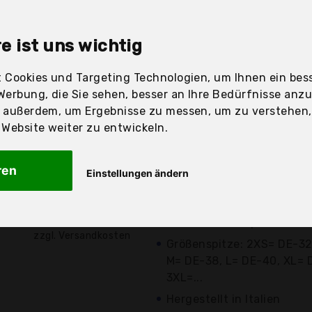
sandfertig
e ist uns wichtig
 Cookies und Targeting Technologien, um Ihnen ein bess
Preis
Beschre
Werbung, die Sie sehen, besser an Ihre Bedürfnisse anz
r außerdem, um Ergebnisse zu messen, um zu verstehen
Günstigstes Angebot
ebsite weiter zu entwickeln.
Preis-Leistungs-Sieger
Am besten bewertet (4.3
ren
Einstellungen ändern
Bewertungen)
39,90 €*
Dünn geschnittene Schw
Hüften. Ein bequemes Mate
zzgl. Versandkosten
Größenspitze: 2XS= DE-32
M= DE-38, L= DE-40, XL= 
3XL=...
Hergestellt in Italien