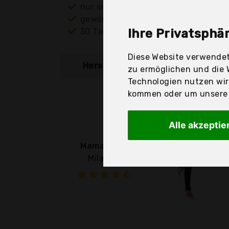
nur seriöse Anbieter
gewöhnlich noch am selben Tag ver
30 Tage Rückgaberecht
Ihre Privatsphär
Diese Website verwendet
Hersteller
Produkt
zu ermöglichen und die 
Technologien nutzen wi
kommen oder um unsere W
Alle akzeptie
Mamajeans
Milano -