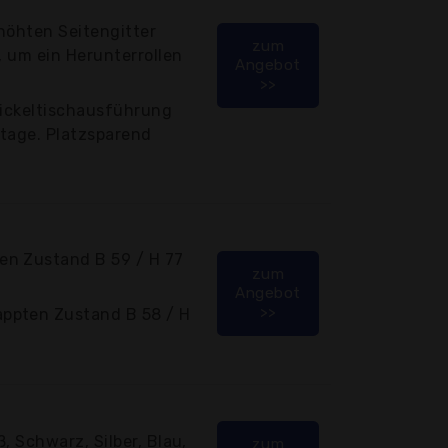
höhten Seitengitter
zum
, um ein Herunterrollen
Angebot
>>
Wickeltischausführung
ntage. Platzsparend
en Zustand B 59 / H 77
zum
Angebot
>>
ppten Zustand B 58 / H
m
ß, Schwarz, Silber, Blau,
zum