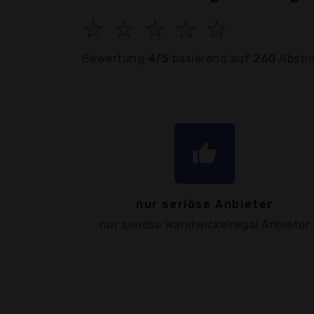
☆
☆
☆
☆
☆
Bewertung
4/5
basierend auf
260
Absti
thumb_up
nur seriöse Anbieter
nur seriöse Wandwickelregal Anbieter