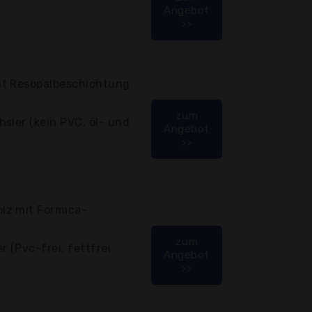
Angebot
>>
it Resopalbeschichtung
zum
sler (kein PVC, öl- und
Angebot
>>
lz mit Formica-
zum
 (Pvc-frei, fettfrei
Angebot
>>