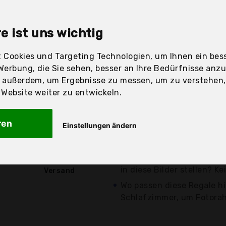
sandfertig
e ist uns wichtig
 Cookies und Targeting Technologien, um Ihnen ein bess
Werbung, die Sie sehen, besser an Ihre Bedürfnisse anz
Preis
Beschre
r außerdem, um Ergebnisse zu messen, um zu verstehen
ebsite weiter zu entwickeln.
Günstigstes Angebot
Sie finden die leeren Wän
ren
Einstellungen ändern
langweilig und wollen sie 
31,99 €*
ist...
Möchten Sie eine Vase ode
kostenloser
in diese Bilder stellen? Ke
Versand
Wo passen diese Regale h
Schlafzimmer, um Fotorah