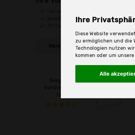
Ihre Vorteile
nur seriöse Anbieter
gewöhnlich noch am selben Tag ver
Ihre Privatsphär
30 Tage Rückgaberecht
Diese Website verwendet
zu ermöglichen und die 
Hersteller
Produkt
Technologien nutzen wi
kommen oder um unsere W
Alle akzeptie
Songmics
Wandregal, 3er
Set,