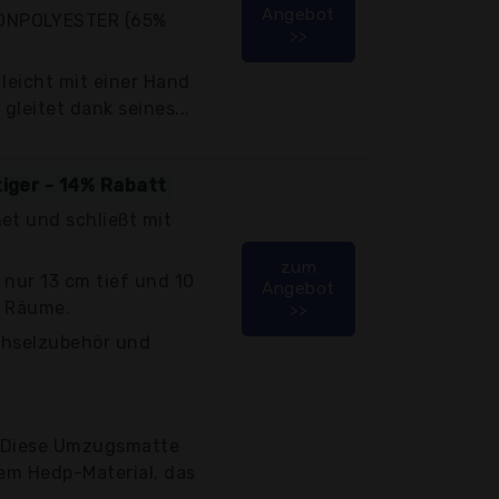
Angebot
ONPOLYESTER (65%
>>
 leicht mit einer Hand
gleitet dank seines...
tiger - 14% Rabatt
et und schließt mit
zum
 nur 13 cm tief und 10
Angebot
e Räume.
>>
chselzubehör und
? Diese Umzugsmatte
lem Hedp-Material, das