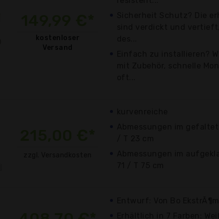
resistent...
Sicherheit Schutz? Die er
149,99 €*
sind verdickt und vertieft
kostenloser
des...
Versand
Einfach zu installieren? 
mit Zubehör, schnelle Mo
oft...
kurvenreiche
Abmessungen im gefaltet
215,00 €*
/ T 23 cm
Abmessungen im aufgekla
zzgl. Versandkosten
71 / T 75 cm
Entwurf: Von Bo EkstrÃ¶
408,70 €*
Erhältlich in 7 Farben: Wei