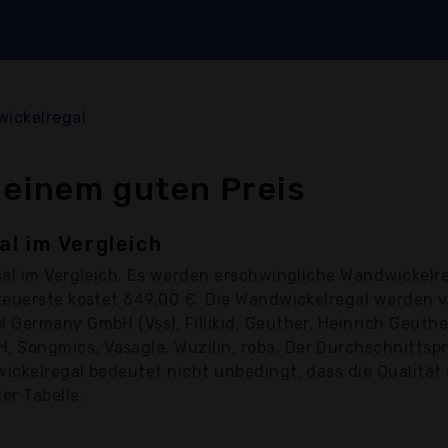
ickelregal
 einem guten Preis
l im Vergleich
al
im Vergleich. Es werden erschwingliche Wandwickelre
teuerste kostet 649,00 €. Die Wandwickelregal werden 
Germany GmbH (Vss), Fillikid, Geuther, Heinrich Geuthe
ongmics, Vasagle, Wuzilin, roba, Der Durchschnittsprei
ckelregal bedeutet nicht unbedingt, dass die Qualität o
er Tabelle.