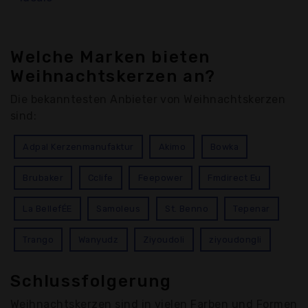
Welche Marken bieten
Weihnachtskerzen an?
Die bekanntesten Anbieter von Weihnachtskerzen
sind:
Adpal Kerzenmanufaktur
Akimo
Bowka
Brubaker
Cclife
Feepower
Fmdirect Eu
La BellefÉE
Samoleus
St. Benno
Tepenar
Trango
Wanyudz
Ziyoudoli
ziyoudongli
Schlussfolgerung
Weihnachtskerzen sind in vielen Farben und Formen