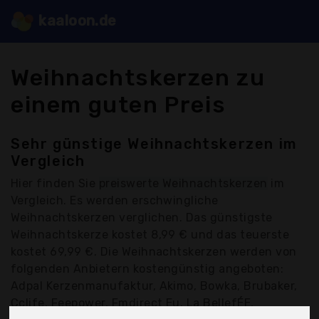
kaaloon.de
Weihnachtskerzen zu
einem guten Preis
Sehr günstige Weihnachtskerzen im
Vergleich
Hier finden Sie
preiswerte Weihnachtskerzen
im
Vergleich. Es werden erschwingliche
Weihnachtskerzen verglichen. Das günstigste
Weihnachtskerze kostet 8,99 € und das teuerste
kostet 69,99 €. Die Weihnachtskerzen werden von
folgenden Anbietern kostengünstig angeboten:
Adpal Kerzenmanufaktur, Akimo, Bowka, Brubaker,
Cclife, Feepower, Fmdirect Eu, La BellefÉE,