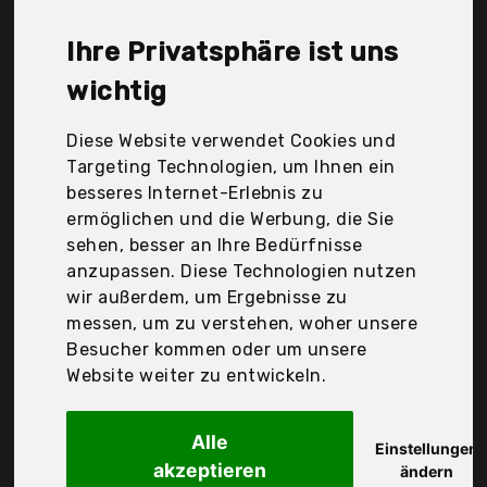
Samoleus, St. Benno, Tepenar, Trango, Wanyudz,
Ziyoudoli, ziyoudongli, Der Durchschnittspreis für
Ihre Privatsphäre ist uns
ein Weihnachtskerze liegt bei günstigen 32,99 €.
Ein günstiges Weihnachtskerze bedeutet nicht
wichtig
unbedingt, dass die Qualität oder die Leistung
schlechter ist. Vergleichen Sie in Ruhe die
Diese Website verwendet Cookies und
Angebote in der Tabelle.
Targeting Technologien, um Ihnen ein
besseres Internet-Erlebnis zu
Ihre Vorteile
ermöglichen und die Werbung, die Sie
sehen, besser an Ihre Bedürfnisse
nur seriöse Anbieter
anzupassen. Diese Technologien nutzen
gewöhnlich noch am selben Tag versandfertig
wir außerdem, um Ergebnisse zu
30 Tage Rückgaberecht
messen, um zu verstehen, woher unsere
Besucher kommen oder um unsere
Website weiter zu entwickeln.
Brubaker
20er Pack
Alle
Einstellungen
akzeptieren
ändern