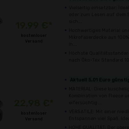
Vielseitig einsetzbar: Ide
oder zum Lesen auf dem S
sich...
19,99 €*
Hochwertiges Material und
kostenloser
Mikrofaserdecke aus 100% 
Versand
in...
Höchste Qualitätsstandar
nach Öko-Tex Standard 100 
Aktuell 5,01 Euro günsti
MATERIAL: Diese kuschelig
Kombination von Fleece u
22,98 €*
eifersüchtig...
VERSATILE: Mit einer nie
kostenloser
Entspannen viel Spaß. Idea
Versand
HOHE QUALITÄT: Der obere 