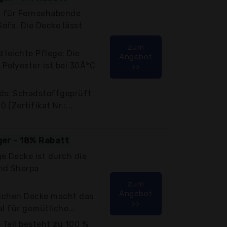
al für Fernsehabende
ofa. Die Decke lässt
zum
 leichte Pflege: Die
Angebot
Polyester ist bei 30Â°C
>>
ds: Schadstoffgeprüft
(Zertifikat Nr.:...
ger - 18% Rabatt
e Decke ist durch die
nd Sherpa
zum
Angebot
dlichen Decke macht das
>>
l für gemütliche...
Teil besteht zu 100 %