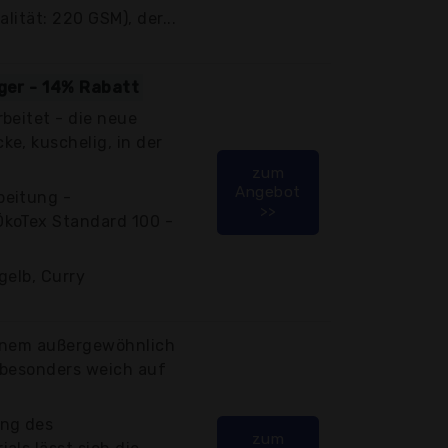
lität: 220 GSM), der...
iger - 14% Rabatt
beitet - die neue
e, kuschelig, in der
zum
Angebot
beitung -
>>
koTex Standard 100 -
gelb, Curry
einem außergewöhnlich
 besonders weich auf
ng des
zum