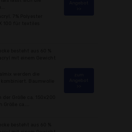
als lässt sich die
Angebot
...
>>
cryl, 7% Polyester
 100 für textiles
Decke besteht aus 60 %
cryl mit einem Gewicht
ialmix werden die
zum
Angebot
n kombiniert. Baumwolle
>>
in der Größe ca. 150x200
 Größe ca....
Decke besteht aus 60 %
cryl mit einem Gewicht