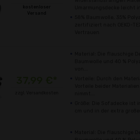
widerstandsfähigen Materi
kostenloser
Umarmungsdecke leicht in
Versand
58% Baumwolle, 35% Polya
zertifiziert nach OEKO-TEX
Vertrauen
Material: Die flauschige 
Baumwolle und 40 % Polya
von...
37,99 €*
Vorteile: Durch den Mater
Vorteile beider Materialie
zzgl. Versandkosten
nimmt...
Größe: Die Sofadecke ist 
cm und in der extra großen
Material: Die flauschige 
Baumwolle und 40 % Polya