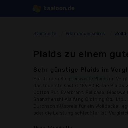
kaaloon.de
Startseite
Wohnaccessoires
Wolld
Plaids zu einem gut
Sehr günstige Plaids im Vergl
Hier finden Sie
preiswerte Plaids
im Vergl
das teuerste kostet 189,90 €. Die Plaid
Cotton Pur, Everbrent, Felloase, Giesswei
Shenzhenshi Aisifang Clothing Co., Ltd.,
Durchschnittspreis für ein Wolldecke lie
oder die Leistung schlechter ist. Verglei