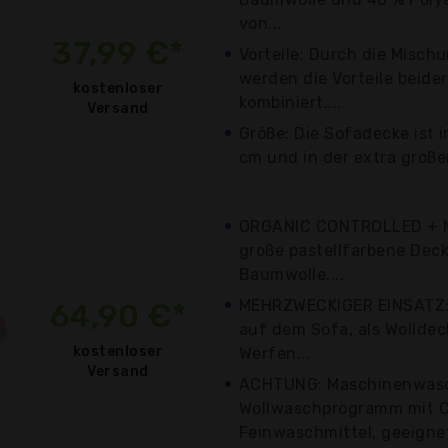
von...
37,99 €*
Vorteile: Durch die Mischu
werden die Vorteile beide
kostenloser
kombiniert....
Versand
Größe: Die Sofadecke ist 
cm und in der extra großen
ORGANIC CONTROLLED + 
große pastellfarbene Deck
Baumwolle,...
MEHRZWECKIGER EINSATZ: 
64,90 €*
auf dem Sofa, als Wollde
kostenloser
Werfen...
Versand
ACHTUNG: Maschinenwasch
Wollwaschprogramm mit C
Feinwaschmittel, geeignet