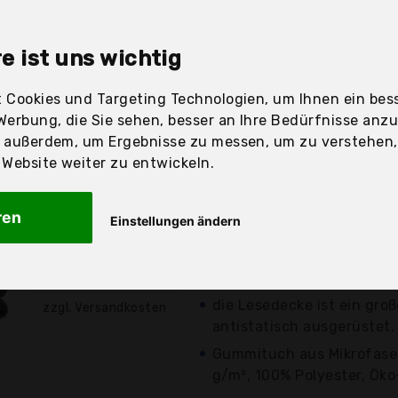
sandfertig
e ist uns wichtig
 Cookies und Targeting Technologien, um Ihnen ein bess
Werbung, die Sie sehen, besser an Ihre Bedürfnisse anz
Preis
Beschre
r außerdem, um Ergebnisse zu messen, um zu verstehen
ebsite weiter zu entwickeln.
Günstigstes Angebot
Aktuell 6,33 Euro günst
ren
Einstellungen ändern
eine weiche, flauschige C
Mikrofaserdecke, der per
14,75 €*
Nächte auf der...
die Lesedecke ist ein gr
zzgl. Versandkosten
antistatisch ausgerüstet. 
Gummituch aus Mikrofaser,
g/m², 100% Polyester, Öko-