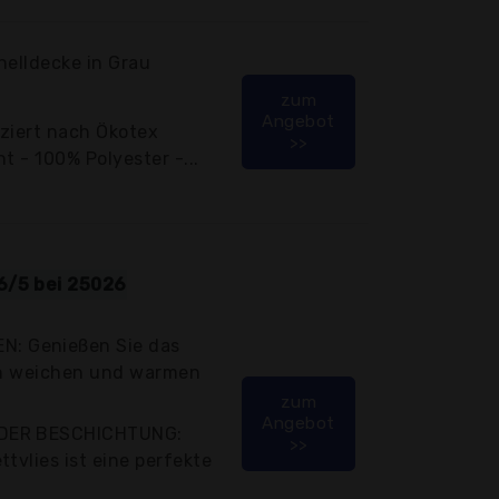
nelldecke in Grau
zum
Angebot
iziert nach Ökotex
>>
t - 100% Polyester -...
6/5 bei 25026
: Genießen Sie das
den weichen und warmen
zum
Angebot
 DER BESCHICHTUNG:
>>
tvlies ist eine perfekte