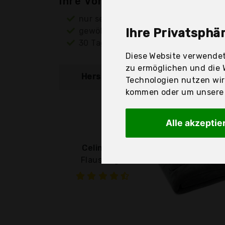
Ihre Vorteile
nur seriöse Anbieter
gewöhnlich noch am selben Tag ver
Ihre Privatsphär
30 Tage Rückgaberecht
Diese Website verwendet
zu ermöglichen und die 
Hersteller
Produkt
Technologien nutzen wi
kommen oder um unsere W
Alle akzeptie
CelinaTex
Flauschige