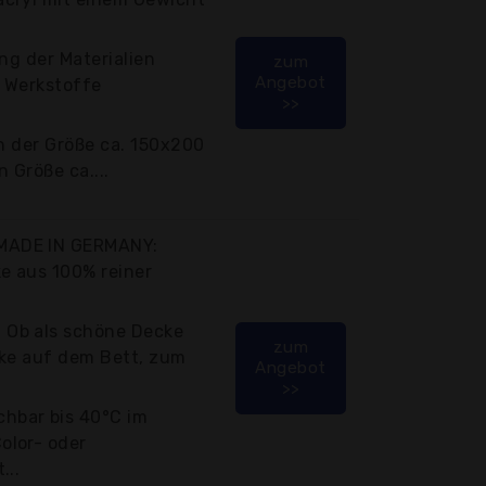
ng der Materialien
zum
Angebot
r Werkstoffe
>>
in der Größe ca. 150x200
 Größe ca....
MADE IN GERMANY:
e aus 100% reiner
Ob als schöne Decke
zum
cke auf dem Bett, zum
Angebot
>>
bar bis 40°C im
olor- oder
...