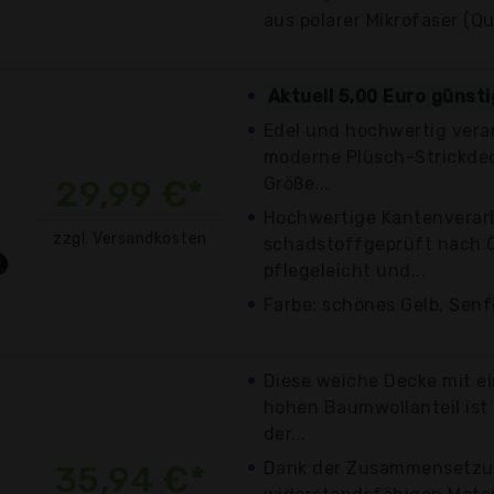
aus polarer Mikrofaser (Qua
Aktuell 5,00 Euro günst
Edel und hochwertig verar
moderne Plüsch-Strickdeck
29,99 €*
Größe...
Hochwertige Kantenverar
zzgl. Versandkosten
schadstoffgeprüft nach Ö
pflegeleicht und...
Farbe: schönes Gelb, Senf
Diese weiche Decke mit 
hohen Baumwollanteil ist
der...
Dank der Zusammensetzu
35,94 €*