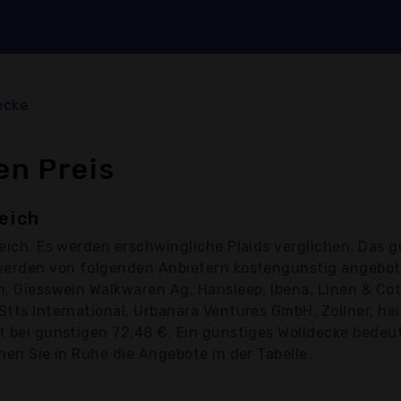
ecke
en Preis
eich
eich. Es werden erschwingliche Plaids verglichen. Das g
s werden von folgenden Anbietern kostengünstig angebote
n, Giesswein Walkwaren Ag, Hansleep, Ibena, Linen & Cott
 Stts International, Urbanara Ventures GmbH, Zollner, 
gt bei günstigen 72,48 €. Ein günstiges Wolldecke bedeut
chen Sie in Ruhe die Angebote in der Tabelle.