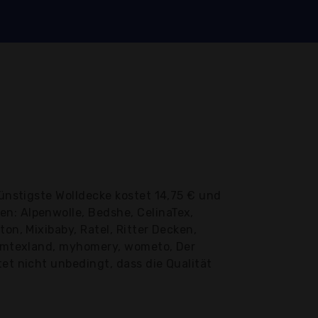
ünstigste Wolldecke kostet 14,75 € und
n: Alpenwolle, Bedshe, CelinaTex,
on, Mixibaby, Ratel, Ritter Decken,
heimtexland, myhomery, wometo, Der
et nicht unbedingt, dass die Qualität