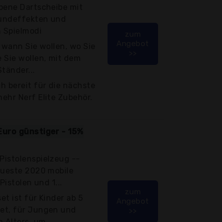
ebene Dartscheibe mit
undeffekten und
 Spielmodi
zum
Angebot
, wann Sie wollen, wo Sie
>>
 Sie wollen, mit dem
Ständer...
h bereit für die nächste
ehr Nerf Elite Zubehör.
Euro günstiger - 15%
Pistolenspielzeug --
eueste 2020 mobile
 Pistolen und 1...
zum
et ist für Kinder ab 5
Angebot
et, für Jungen und
>>
Alters, um...