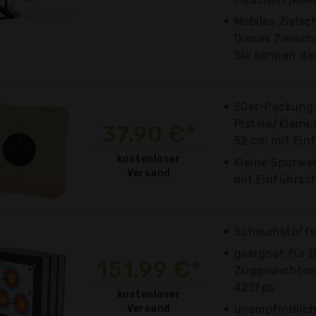
Mobiles Zielsc
Dieses Zielschi
Sie können das
50er-Packung
Pistole/Kleink
37,90 €*
52 cm mit Ein
kostenloser
Kleine Spurwei
Versand
mit Einführsch
Schaumstoffs
geeignet für 
151,99 €*
Zuggewichten 
425fps
kostenloser
Versand
unempfindlic