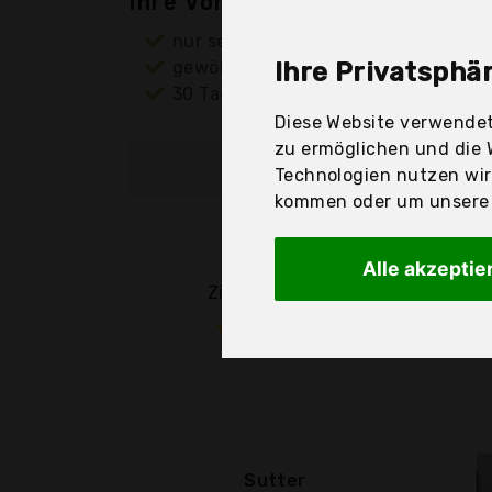
Ihre Vorteile
nur seriöse Anbieter
gewöhnlich noch am selben Tag ver
Ihre Privatsphär
30 Tage Rückgaberecht
Diese Website verwendet
zu ermöglichen und die 
Hersteller
Technologien nutzen wi
kommen oder um unsere W
Sutter
Alle akzeptie
Zielscheiben T1
Sutter