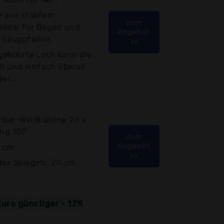
e aus stabilem
zum
 ideal für Bögen und
Angebot
 Saugpfeilen.
>>
gebohrte Loch kann die
l und einfach überall
er...
liber-Weißkanone 26 x
ng 100
zum
Angebot
6 cm
>>
es Spiegels: 20 cm
Euro günstiger - 17%