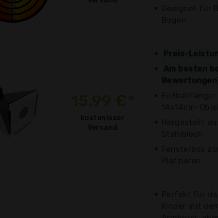
Versand
Geeignet für B
Bogen
Preis-Leistu
Am besten be
Bewertungen
Fußballfänger
15,99 €*
14x14cm-Obje
kostenloser
Hergestellt a
Versand
Stahlblech
Fensterbox z
Platzieren
Perfekt für da
Kinder mit de
Armbrust, abe