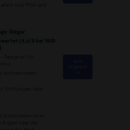
allast und Pfeil und
ngs-Sieger
wertet (4.6/5 bei 1810
)
 - Geeignet für
zum
ktive
Angebot
>>
us hochwertigem
um Aufhängen oder
s Zielschießen Ihrer
m Bogen oder der
r auch für Nerf