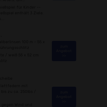
hießspiel für Kinder --
eßspiel enthält 3 Ziele.
...
 -
aliberlinsen 100 m - 55 x
zum
führungsschlitz
Angebot
te / weiß 55 x 52 cm
>>
litz
cheibe
Blattfedern mit
bis zu ca. 250lbs /
zum
Angebot
>>
h gegen Wind und