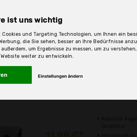
sandfertig
e ist uns wichtig
 Cookies und Targeting Technologien, um Ihnen ein bess
Werbung, die Sie sehen, besser an Ihre Bedürfnisse anz
Produkt
Preis
Be
r außerdem, um Ergebnisse zu messen, um zu verstehen
ebsite weiter zu entwickeln.
Günstigstes
100 Ziele von 
7,89 €*
ren
Einstellungen ändern
Größe: 14x14c
kostenloser
Hergestellt au
Versand
Pappscheiben
Robuster Kuge
Objektive
11,99 €*
Hergestellt a