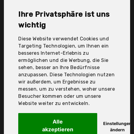
Co Kg, Lifewit, Magicfun, Mve, Off Price GmbH,
Pauwer, Pedrini GmbH, Telgoner, Teov, Vanzavanzu,
Ihre Privatsphäre ist uns
Wecon Home, casa pura, Der Durchschnittspreis für
ein Badteppich liegt bei günstigen 32,62 €. Ein
wichtig
günstiges Badteppich bedeutet nicht unbedingt,
dass die Qualität oder die Leistung schlechter ist.
Diese Website verwendet Cookies und
Vergleichen Sie in Ruhe die Angebote in der Tabelle.
Targeting Technologien, um Ihnen ein
besseres Internet-Erlebnis zu
Ihre Vorteile
ermöglichen und die Werbung, die Sie
sehen, besser an Ihre Bedürfnisse
nur seriöse Anbieter
anzupassen. Diese Technologien nutzen
gewöhnlich noch am selben Tag versandfertig
wir außerdem, um Ergebnisse zu
30 Tage Rückgaberecht
messen, um zu verstehen, woher unsere
Besucher kommen oder um unsere
Website weiter zu entwickeln.
Lifewit
Badematte
Alle
Einstellungen
akzeptieren
ändern