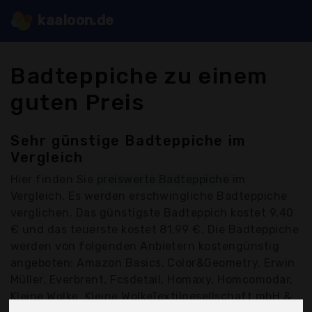
kaaloon.de
Badteppiche zu einem
guten Preis
Sehr günstige Badteppiche im
Vergleich
Hier finden Sie
preiswerte Badteppiche
im
Vergleich. Es werden erschwingliche Badteppiche
verglichen. Das günstigste Badteppich kostet 9,40
€ und das teuerste kostet 81,99 €. Die Badteppiche
werden von folgenden Anbietern kostengünstig
angeboten: Amazon Basics, Color&Geometry, Erwin
Müller, Everbrent, Fcsdetail, Homaxy, Homcomodar,
Kleine Wolke, Kleine WolkeTextilgesellschaft mbH &