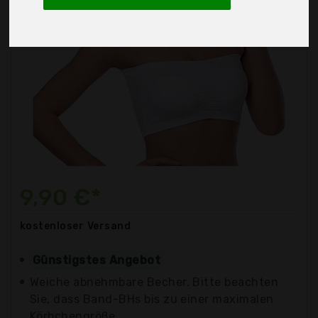
9,90 €*
kostenloser
Versand
Günstigstes Angebot
Weiche abnehmbare Becher. Bitte beachten
Sie, dass Band-BHs bis zu einer maximalen
Körbchengröße...