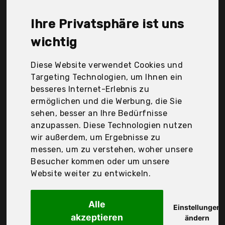
BHs liegt bei günstigen 23,97 €. Ein günstiges
Bandeau-BHs bedeutet nicht unbedingt, dass die
Ihre Privatsphäre ist uns
Qualität oder die Leistung schlechter ist.
Vergleichen Sie in Ruhe die Angebote in der Tabelle.
wichtig
Ihre Vorteile
Diese Website verwendet Cookies und
Targeting Technologien, um Ihnen ein
nur seriöse Anbieter
besseres Internet-Erlebnis zu
gewöhnlich noch am selben Tag versandfertig
ermöglichen und die Werbung, die Sie
30 Tage Rückgaberecht
sehen, besser an Ihre Bedürfnisse
anzupassen. Diese Technologien nutzen
wir außerdem, um Ergebnisse zu
messen, um zu verstehen, woher unsere
Hoerev Bh Tube Top
Besucher kommen oder um unsere
Website weiter zu entwickeln.
Alle
Einstellungen
akzeptieren
ändern