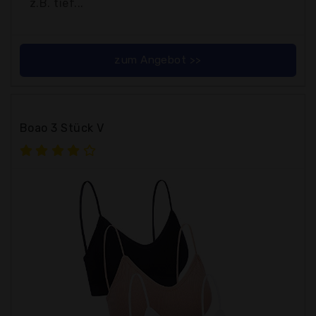
z.B. tief...
zum Angebot >>
Boao 3 Stück V