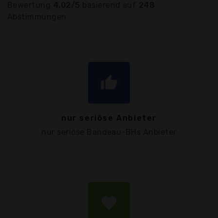
Bewertung
4.02/5
basierend auf
248
Abstimmungen
thumb_up
nur seriöse Anbieter
nur seriöse Bandeau-BHs Anbieter
favorite