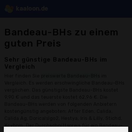
kaaloon.de
Bandeau-BHs zu einem
guten Preis
Sehr günstige Bandeau-BHs im
Vergleich
Hier finden Sie
preiswerte Bandeau-BHs
im
Vergleich. Es werden erschwingliche Bandeau-BHs
verglichen. Das günstigste Bandeau-BHs kostet
9,90 € und das teuerste kostet 62,96 €. Die
Bandeau-BHs werden von folgenden Anbietern
kostengünstig angeboten: After Eden, Calida,
Calida Ag, Doricalslgo2, Hestya, Iris & Lilly, Stichd,
Xcvbnm, Der Durchschnittspreis für ein Bandeau-