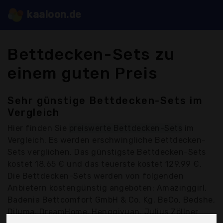
kaaloon.de
Bettdecken-Sets zu
einem guten Preis
Sehr günstige Bettdecken-Sets im
Vergleich
Hier finden Sie
preiswerte Bettdecken-Sets
im
Vergleich. Es werden erschwingliche Bettdecken-
Sets verglichen. Das günstigste Bettdecken-Sets
kostet 18,65 € und das teuerste kostet 129,99 €.
Die Bettdecken-Sets werden von folgenden
Anbietern kostengünstig angeboten: Amazinggirl,
Badenia Bettcomfort GmbH & Co. Kg, BeCo, Bedshe,
Diluma, DreamHome, Hengqiyuan, Julius Zöllner