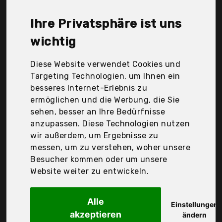
GmbH & Co. Kg, KiGatex, Kuscheli, Mack, Mb
Warenhandel24, Myne, Premium, SanSiXing, Wagner
Ihre Privatsphäre ist uns
Textil, aqua-textil, bonsport, shop_decoking,
sleepling, wometo, Der Durchschnittspreis für ein
wichtig
Bettdecken-Sets liegt bei günstigen 43,83 €. Ein
günstiges Bettdecken-Sets bedeutet nicht
Diese Website verwendet Cookies und
unbedingt, dass die Qualität oder die Leistung
Targeting Technologien, um Ihnen ein
schlechter ist. Vergleichen Sie in Ruhe die
besseres Internet-Erlebnis zu
Angebote in der Tabelle.
ermöglichen und die Werbung, die Sie
sehen, besser an Ihre Bedürfnisse
Ihre Vorteile
anzupassen. Diese Technologien nutzen
wir außerdem, um Ergebnisse zu
nur seriöse Anbieter
messen, um zu verstehen, woher unsere
gewöhnlich noch am selben Tag versandfertig
Besucher kommen oder um unsere
30 Tage Rückgaberecht
Website weiter zu entwickeln.
Alle
KiGatex
Einstellungen
akzeptieren
Baby Bettdecke und
ändern