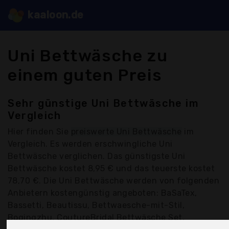
kaaloon.de
Uni Bettwäsche zu
einem guten Preis
Sehr günstige Uni Bettwäsche im
Vergleich
Hier finden Sie
preiswerte Uni Bettwäsche
im
Vergleich. Es werden erschwingliche Uni
Bettwäsche verglichen. Das günstigste Uni
Bettwäsche kostet 8,95 € und das teuerste kostet
78,70 €. Die Uni Bettwäsche werden von folgenden
Anbietern kostengünstig angeboten: BaSaTex,
Bassetti, Beautissu, Bettwaesche-mit-Stil,
Boqingzhu, CoutureBridal Bettwäsche Set,