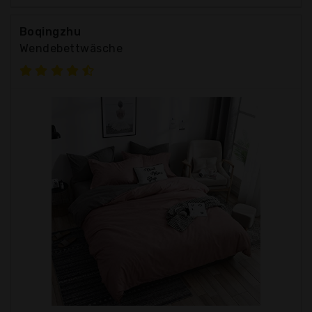
Boqingzhu
Wendebettwäsche