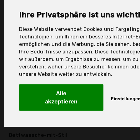
DreamHome, Erwin Müller, Everbrent, Fleuresse,
H.u.W Schmänk GmbH & Co. Kg, Janine, Julius
Ihre Privatsphäre ist uns wicht
Zöllner GmbH & Co. Kg, Lanqinglv Bettwäsche,
Leonado Vicenti, Omela, Premiumshop321,
Diese Website verwendet Cookies und Targeting
fleuresse, optidream, Der Durchschnittspreis für
Technologien, um Ihnen ein besseres Internet-Er
ein Uni Bettwäsche liegt bei günstigen 34,48 €. Ein
ermöglichen und die Werbung, die Sie sehen, be
günstiges Uni Bettwäsche bedeutet nicht
Ihre Bedürfnisse anzupassen. Diese Technologi
unbedingt, dass die Qualität oder die Leistung
wir außerdem, um Ergebnisse zu messen, um zu
schlechter ist. Vergleichen Sie in Ruhe die
verstehen, woher unsere Besucher kommen ode
Angebote in der Tabelle.
unsere Website weiter zu entwickeln.
Ihre Vorteile
Alle
nur seriöse Anbieter
Einstellunge
akzeptieren
gewöhnlich noch am selben Tag versandfertig
30 Tage Rückgaberecht
Bettwaesche-mit-Stil