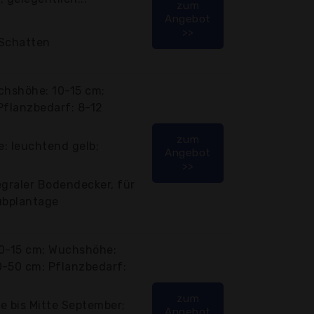
zum
Angebot
>>
 Schatten
chshöhe: 10-15 cm;
Pflanzbedarf: 8-12
zum
e: leuchtend gelb;
Angebot
>>
egraler Bodendecker, für
Subplantage
 10-15 cm; Wuchshöhe:
0-50 cm; Pflanzbedarf:
zum
te bis Mitte September;
Angebot