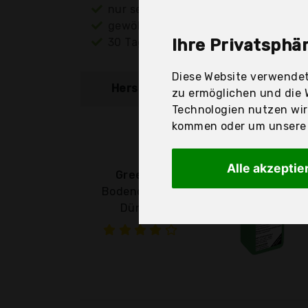
nur seriöse Anbieter
gewöhnlich noch am selben Tag ver
30 Tage Rückgaberecht
Ihre Privatsphär
Diese Website verwendet
Hersteller
Produkt
zu ermöglichen und die 
Technologien nutzen wi
kommen oder um unsere W
Alle akzeptie
Green24
Bodendecker-
Dünger