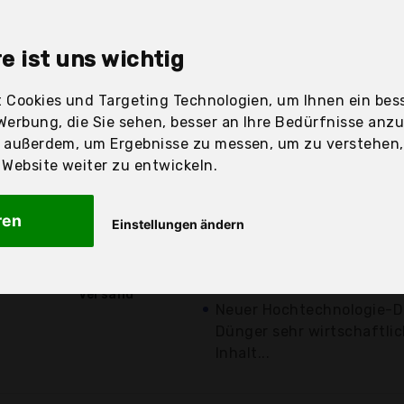
sandfertig
e ist uns wichtig
 Cookies und Targeting Technologien, um Ihnen ein bess
Preis
Beschre
Werbung, die Sie sehen, besser an Ihre Bedürfnisse anz
r außerdem, um Ergebnisse zu messen, um zu verstehen
Günstigstes Angebot
ebsite weiter zu entwickeln.
Dünger für immergrüne B
Cotoneaster, Vinca, Pachy
ren
Einstellungen ändern
Ligustrum und...
9,85 €*
Schnelle Verfügbarkeit fü
kostenloser
effektivsten Komplexver
Versand
Neuer Hochtechnologie-Dü
Dünger sehr wirtschaftlic
Inhalt...