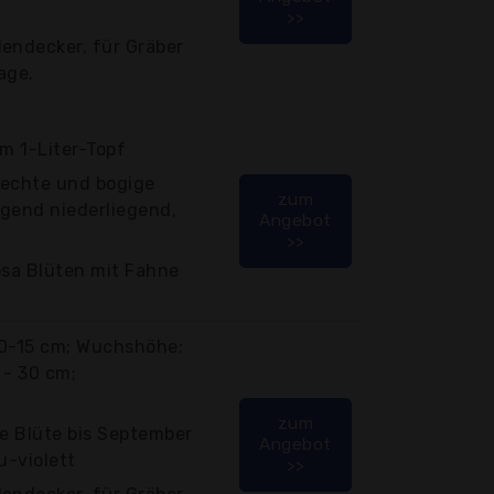
>>
endecker, für Gräber
age.
im 1-Liter-Topf
frechte und bogige
zum
egend niederliegend,
Angebot
>>
osa Blüten mit Fahne
 10-15 cm; Wuchshöhe:
 - 30 cm;
zum
äte Blüte bis September
Angebot
u-violett
>>