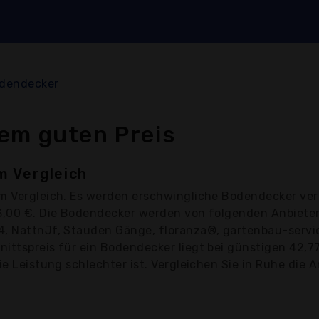
dendecker
em guten Preis
m Vergleich
m Vergleich. Es werden erschwingliche Bodendecker ver
33,00 €. Die Bodendecker werden von folgenden Anbiete
4, NattnJf, Stauden Gänge, floranza®, gartenbau-servic
nittspreis für ein Bodendecker liegt bei günstigen 42,
ie Leistung schlechter ist. Vergleichen Sie in Ruhe die A