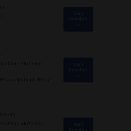
ide
zum
r)
Angebot
>>
m
chatten; Blütezeit:
zum
Angebot
>>
Pflanzabstand: 10 cm
 9x9 cm
chatten; Blütezeit:
zum
Angebot