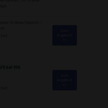
endecker, für Gräber
age.
dener Erdbeerteppich /
ern
zum
Angebot
ter)
>>
/5 bei 106
zum
Angebot
>>
ter)