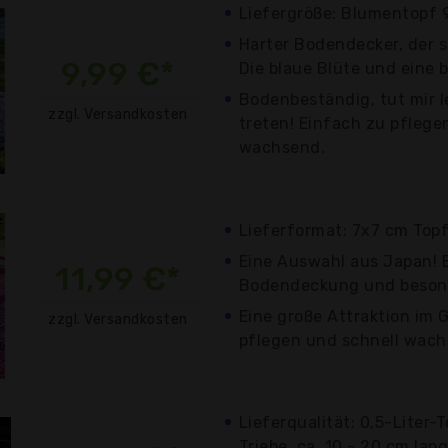
Liefergröße: Blumentopf
Harter Bodendecker, der s
9,99 €*
Die blaue Blüte und eine 
Bodenbeständig, tut mir l
zzgl. Versandkosten
treten! Einfach zu pflege
wachsend.
Lieferformat: 7x7 cm Top
Eine Auswahl aus Japan! 
11,99 €*
Bodendeckung und besond
Eine große Attraktion im 
zzgl. Versandkosten
pflegen und schnell wach
Lieferqualität: 0,5-Liter-
Triebe, ca. 10 - 20 cm lang