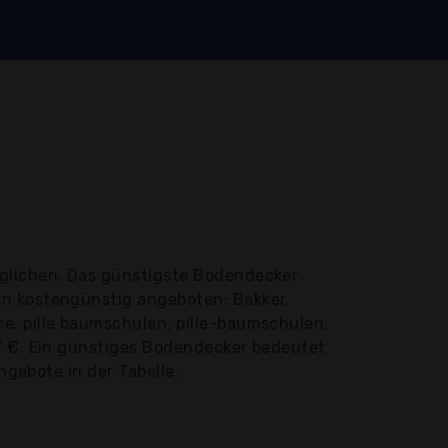
glichen. Das günstigste Bodendecker
rn kostengünstig angeboten: Bakker,
e, pille baumschulen, pille-baumschulen,
77 €. Ein günstiges Bodendecker bedeutet
ngebote in der Tabelle.