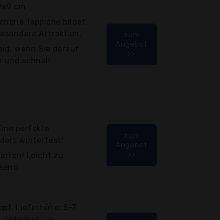
 9x9 cm
chöne Teppiche bildet.
besondere Attraktion.
zum
Angebot
eid, wenn Sie darauf
>>
n und schnell
f
Eine perfekte
zum
ers winterfest!
Angebot
>>
Garten! Leicht zu
send.
Topf, Lieferhöhe: 5-7
, gelegentlich...