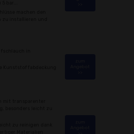
5 bar...
>>
chlüsse machen den
zu installieren und
fschlauch in
zum
Angebot
nde Kunststoffabdeckung
>>
h mit transparenter
, besonders leicht zu
zum
icht zu reinigen dank
Angebot
tiger Materialien
>>