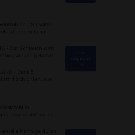
ohlfühlen... So sollte
uch ist jedoch beim
 - Der Schlauch wird
zum
htungsringen geliefert,
Angebot
>>
LAND - Dank 5
tatt 4 Schichten, wie
Edelstahl in
ppelgraphitverfahren
 manuelle Montage durch