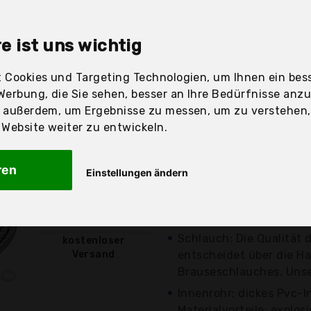
sandfertig
e ist uns wichtig
 Cookies und Targeting Technologien, um Ihnen ein bess
Werbung, die Sie sehen, besser an Ihre Bedürfnisse anz
Preis
Beschr
r außerdem, um Ergebnisse zu messen, um zu verstehen
ebsite weiter zu entwickeln.
Günstigstes Angebot
Aktuell 2,01 Euro gün
ren
Einstellungen ändern
Wie viele Duschschläuc
verwendet? Wechseln S
7,98 €*
häufig? Ich glaube,...
Schlauch: Die Qualität 
kostenloser
Versand
entscheidet über die Ha
Brauseschlauches. Unser
Innenrohr: dickes Pvc-I
Materialvorteile: explosi