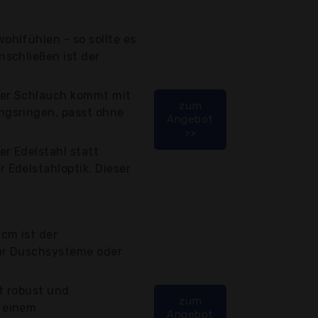
ohlfühlen - so sollte es
nschließen ist der
 Der Schlauch kommt mit
zum
ngsringen, passt ohne
Angebot
>>
r Edelstahl statt
 Edelstahloptik. Dieser
 cm ist der
ür Duschsysteme oder
t robust und
zum
 einem
Angebot