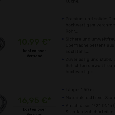
Küche...
Premium und solide: De
hochwertigem verchromt
Rohr...
Sichere und umweltfreun
10,99 €*
Oberfläche besteht au
kostenloser
Edelstahl,...
Versand
Zuverlässig und stabil: 
Schichten umweltfreun
hochwertiger...
Länge: 1,50 m
Material: rostfreier Sta
16,95 €*
Anschlüsse: 1/2", DN15 
kostenloser
Standardzubehörteilen
Versand