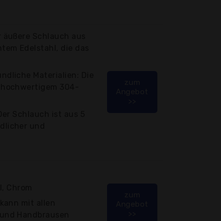
r äußere Schlauch aus
em Edelstahl, die das
dliche Materialien: Die
zum
s hochwertigem 304-
Angebot
>>
Der Schlauch ist aus 5
dlicher und
hl, Chrom
zum
(kann mit allen
Angebot
>>
 und Handbrausen