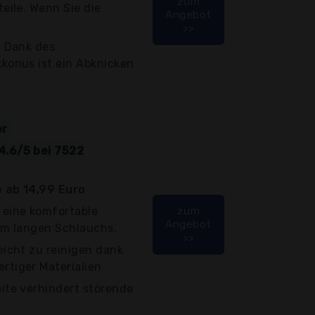
zum
eile. Wenn Sie die
Angebot
>>
- Dank des
konus ist ein Abknicken
er
4.6/5 bei 7522
 ab 14,99 Euro
eine komfortable
zum
Angebot
 m langen Schlauchs.
>>
icht zu reinigen dank
tiger Materialien
ite verhindert störende