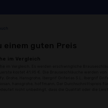
auch
 einem guten Preis
he im Vergleich
che
im Vergleich. Es werden erschwingliche Brauseschlä
uerste kostet 41,95 €. Die Brauseschläuche werden von
fy, Grohe, Hansgrohe, Ibergrif Griferias S.L, Ibergrif Gr
riosan, hansgrohe, hoffmann, Der Durchschnittspreis fü
eutet nicht unbedingt, dass die Qualität oder die Leist