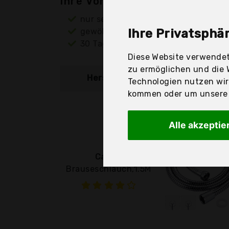
Ihre Vorteile
nur seriöse Anbieter
gewöhnlich noch am selben Tag ver
Ihre Privatsphär
30 Tage Rückgaberecht
Diese Website verwendet
zu ermöglichen und die 
Hersteller
Produkt
Technologien nutzen wi
kommen oder um unsere W
Alle akzeptie
Caiery
Brauseschlauch,1.5M