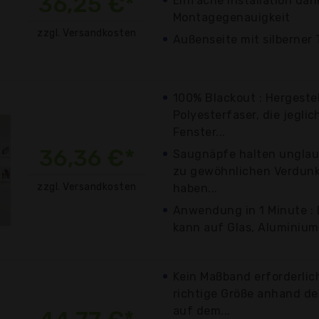
36,25 €*
Einfache Installation dan
Montagegenauigkeit
zzgl. Versandkosten
Außenseite mit silberne
100% Blackout : Hergeste
Polyesterfaser, die jeglic
Fenster...
36,36 €*
Saugnäpfe halten unglaub
zu gewöhnlichen Verdun
zzgl. Versandkosten
haben...
Anwendung in 1 Minute : 
kann auf Glas, Aluminium
Kein Maßband erforderlich
richtige Größe anhand d
auf dem...