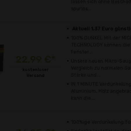
lassen sich ohne Beschä
spurlos...
Aktuell 1,37 Euro günst
100% DUNKEL Mit der MI
TECHNOLOGY können die J
Fenster...
22,99 €*
Unsere neuen Mikro-Sau
Vergleich zu normalen S
kostenloser
Stärke und...
Versand
IN 1 MINUTE Verdunkelung
Aluminium, Holz angebra
kann die...
100%ige Verdunkelung fü