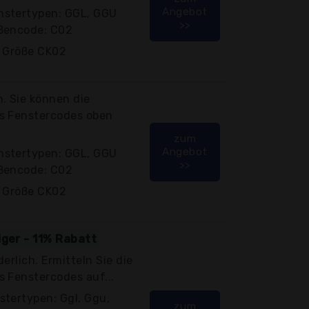
Angebot
nstertypen: GGL, GGU
>>
ößencode: C02
r Größe CK02
. Sie können die
es Fenstercodes oben
zum
Angebot
nstertypen: GGL, GGU
>>
ößencode: C02
r Größe CK02
iger - 11% Rabatt
erlich. Ermitteln Sie die
s Fenstercodes auf...
stertypen: Ggl, Ggu,
zum