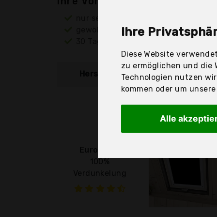
Ihre Vorteile
nur seriöse Anbieter
gewöhnlich noch am selben Tag ver
Ihre Privatsphär
30 Tage Rückgaberecht
Diese Website verwendet
zu ermöglichen und die 
Hersteller
Produkt
Technologien nutzen wi
kommen oder um unsere W
Alle akzeptie
Eurohome
100%
Verdunkelung