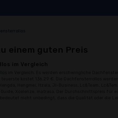
ensterrollos
zu einem guten Preis
los im Vergleich
llos
im Vergleich. Es werden erschwingliche Dachfenster
s teuerste kostet 136,29 €. Die Dachfensterrollos werd
Hengda, Hengmei, Itzala, Jl-Business, Lc&Team, Lc&Te
-Guide, Xcelenze, matrasa, Der Durchschnittspreis für ei
bedeutet nicht unbedingt, dass die Qualität oder die Lei