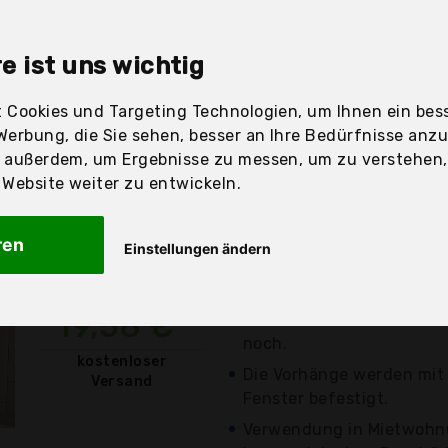
sandfertig
e ist uns wichtig
 Cookies und Targeting Technologien, um Ihnen ein bess
Werbung, die Sie sehen, besser an Ihre Bedürfnisse anz
Preis
Beschre
r außerdem, um Ergebnisse zu messen, um zu verstehen
ebsite weiter zu entwickeln.
Günstigstes Angebot
Preis-Leistungs-Sieger
ren
Einstellungen ändern
Am besten bewertet (4.
Bewertungen)
19,58 €*
Kein Bohren. Schnelle Ins
noch.
kostenloser
Die Vorhänge werden mi
Versand
Fenster befestigt.
Verwendung in Mietwohn