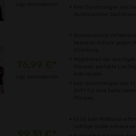
zzgl. Versandkosten
Kein Durchhängen des G
durchdachten Seilführu
Sonnenschutz reflektier
besseren Schutz gegen H
Strahlung.
Möglichkeit der durchge
76,99 €*
Plissees, perfekte Laufe
individuelle...
zzgl. Versandkosten
Kein Durchhängen des St
Griff für eine feste Verb
Plissees.
Es ist kein Maßband erford
richtige Größe anhand de
99,31 €*
Kompatibel mit Velux-Fen