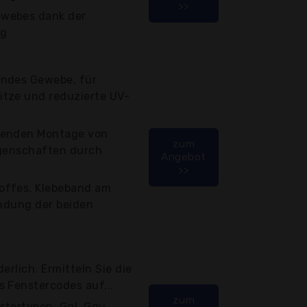
>>
ewebes dank der
ng
endes Gewebe, für
itze und reduzierte UV-
henden Montage von
zum
igenschaften durch
Angebot
>>
offes, Klebeband am
indung der beiden
erlich. Ermitteln Sie die
s Fenstercodes auf...
zum
stertypen: Ggl, Ggu,