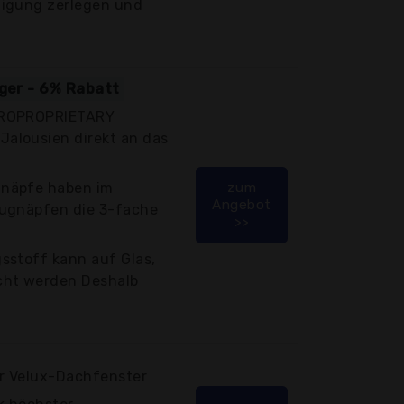
digung zerlegen und
iger - 6% Rabatt
CROPROPRIETARY
alousien direkt an das
gnäpfe haben im
zum
Angebot
augnäpfen die 3-fache
>>
sstoff kann auf Glas,
cht werden Deshalb
r Velux-Dachfenster