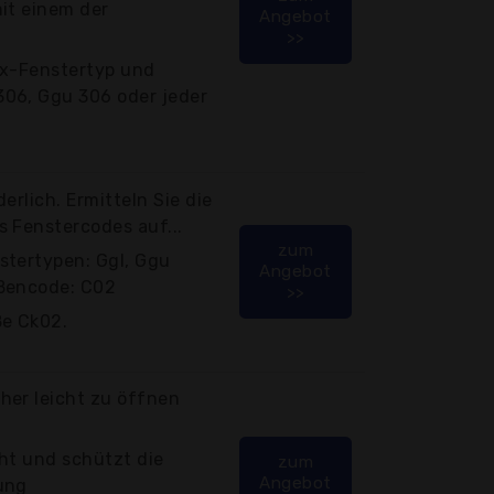
mit einem der
Angebot
>>
ux-Fenstertyp und
306, Ggu 306 oder jeder
erlich. Ermitteln Sie die
s Fenstercodes auf...
zum
stertypen: Ggl, Ggu
Angebot
ößencode: C02
>>
ße Ck02.
her leicht zu öffnen
cht und schützt die
zum
Angebot
ung