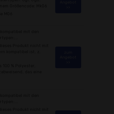
Angebot
einem Größencode: Mk06
>>
ße M06
 kompatibel mit den
typen:...
dieses Produkt nicht mit
n kompatibel ist, z.
zum
Angebot
>>
 100 % Polyester,
zabweisend, das eine
 kompatibel mit den
typen:...
dieses Produkt nicht mit