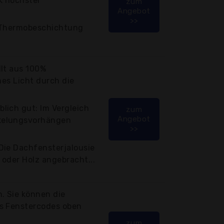
k höchster
zum
Angebot
>>
r Thermobeschichtung
llt aus 100%
hes Licht durch die
lich gut: Im Vergleich
zum
Angebot
kelungsvorhängen
>>
Die Dachfensterjalousie
 oder Holz angebracht...
. Sie können die
es Fenstercodes oben
zum