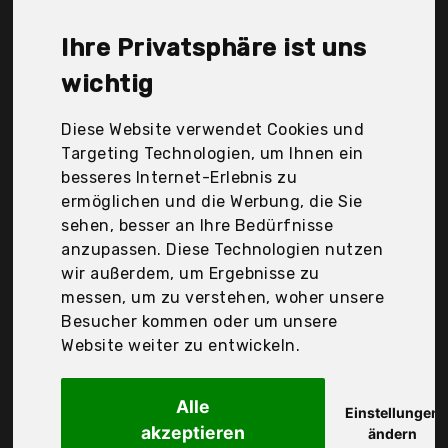
era, Nike, Octering, Pvh, Roxy, Ruberg, Tommy
Hilfiger, Welrog, adidas, styleBreaker, Der
Ihre Privatsphäre ist uns
Durchschnittspreis für ein Damen Baseball Cap
liegt bei günstigen 19,75 €. Ein günstiges Damen
wichtig
Baseball Cap bedeutet nicht unbedingt, dass die
Qualität oder die Leistung schlechter ist.
Diese Website verwendet Cookies und
Vergleichen Sie in Ruhe die Angebote in der Tabelle.
Targeting Technologien, um Ihnen ein
besseres Internet-Erlebnis zu
Ihre Vorteile
ermöglichen und die Werbung, die Sie
sehen, besser an Ihre Bedürfnisse
nur seriöse Anbieter
anzupassen. Diese Technologien nutzen
gewöhnlich noch am selben Tag versandfertig
wir außerdem, um Ergebnisse zu
30 Tage Rückgaberecht
messen, um zu verstehen, woher unsere
Besucher kommen oder um unsere
Website weiter zu entwickeln.
Ruberg
Ruyosn Kappe Herren
Alle
Einstellungen
akzeptieren
ändern