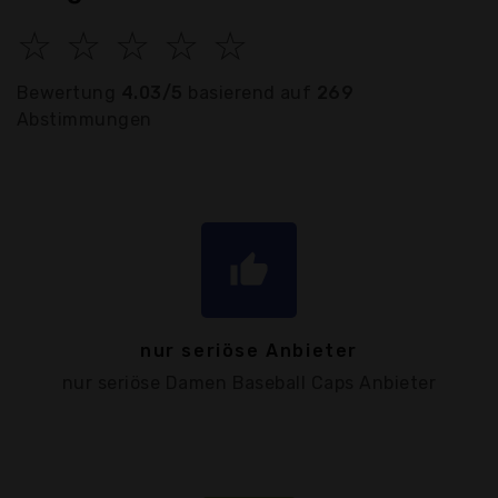
☆
☆
☆
☆
☆
Bewertung
4.03/5
basierend auf
269
Abstimmungen
thumb_up
nur seriöse Anbieter
nur seriöse Damen Baseball Caps Anbieter