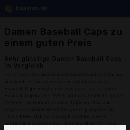
kaaloon.de
Damen Baseball Caps zu
einem guten Preis
Sehr günstige Damen Baseball Caps
im Vergleich
Hier finden Sie
preiswerte Damen Baseball Caps
im
Vergleich. Es werden erschwingliche Damen
Baseball Caps verglichen. Das günstigste Damen
Baseball Cap kostet 9,99 € und das teuerste kostet
29,95 €. Die Damen Baseball Caps werden von
folgenden Anbietern kostengünstig angeboten:
Calvin Klein, Dakine, Hasagei, Itodauk, Levi's
Footwear & Accessories, Livacasa, New Era, New