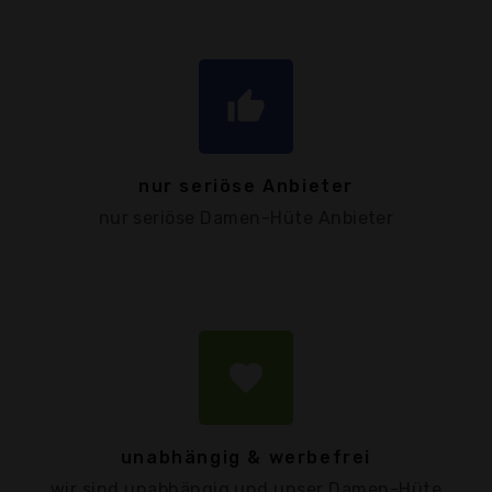
thumb_up
nur seriöse Anbieter
nur seriöse Damen-Hüte Anbieter
favorite
unabhängig & werbefrei
wir sind unabhängig und unser Damen-Hüte