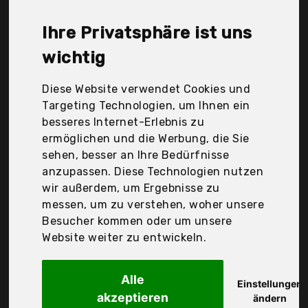
Store, Ytfu, ericotry, styleBreaker, zhu hai shi tuo
feng shang mao you xian gong si, Der
Ihre Privatsphäre ist uns
Durchschnittspreis für ein Damen-Hut liegt bei
günstigen 20,95 €. Ein günstiges Damen-Hut
wichtig
bedeutet nicht unbedingt, dass die Qualität oder
die Leistung schlechter ist. Vergleichen Sie in Ruhe
Diese Website verwendet Cookies und
die Angebote in der Tabelle.
Targeting Technologien, um Ihnen ein
besseres Internet-Erlebnis zu
Ihre Vorteile
ermöglichen und die Werbung, die Sie
sehen, besser an Ihre Bedürfnisse
nur seriöse Anbieter
anzupassen. Diese Technologien nutzen
gewöhnlich noch am selben Tag versandfertig
wir außerdem, um Ergebnisse zu
30 Tage Rückgaberecht
messen, um zu verstehen, woher unsere
Besucher kommen oder um unsere
Website weiter zu entwickeln.
Umeepar
100% Baumwolle
Alle
Einstellungen
akzeptieren
ändern