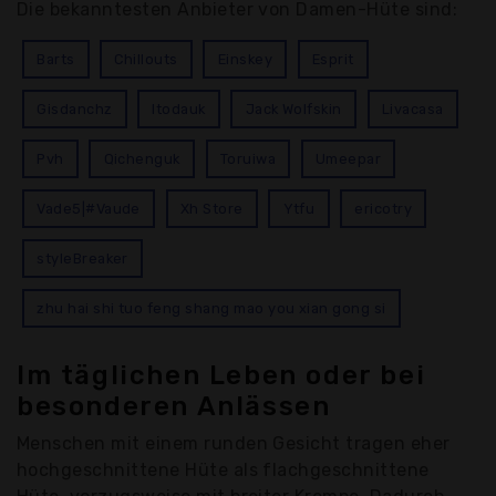
Die bekanntesten Anbieter von Damen-Hüte sind:
Barts
Chillouts
Einskey
Esprit
Gisdanchz
Itodauk
Jack Wolfskin
Livacasa
Pvh
Qichenguk
Toruiwa
Umeepar
Vade5|#Vaude
Xh Store
Ytfu
ericotry
styleBreaker
zhu hai shi tuo feng shang mao you xian gong si
Im täglichen Leben oder bei
besonderen Anlässen
Menschen mit einem runden Gesicht tragen eher
hochgeschnittene Hüte als flachgeschnittene