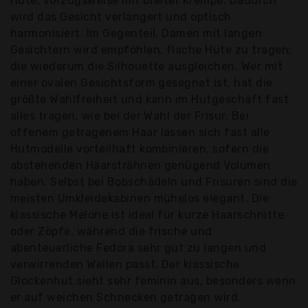
Hüte, vorzugsweise mit breiter Krempe. Dadurch
wird das Gesicht verlängert und optisch
harmonisiert. Im Gegenteil, Damen mit langen
Gesichtern wird empfohlen, flache Hüte zu tragen,
die wiederum die Silhouette ausgleichen. Wer mit
einer ovalen Gesichtsform gesegnet ist, hat die
größte Wahlfreiheit und kann im Hutgeschäft fast
alles tragen, wie bei der Wahl der Frisur. Bei
offenem getragenem Haar lassen sich fast alle
Hutmodelle vorteilhaft kombinieren, sofern die
abstehenden Haarsträhnen genügend Volumen
haben. Selbst bei Bobschädeln und Frisuren sind die
meisten Umkleidekabinen mühelos elegant. Die
klassische Melone ist ideal für kurze Haarschnitte
oder Zöpfe, während die frische und
abenteuerliche Fedora sehr gut zu langen und
verwirrenden Wellen passt. Der klassische
Glockenhut sieht sehr feminin aus, besonders wenn
er auf weichen Schnecken getragen wird.