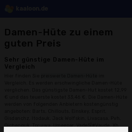
kaaloon.de
Damen-Hüte zu einem
guten Preis
Sehr günstige Damen-Hüte im
Vergleich
Hier finden Sie
preiswerte Damen-Hüte
im
Vergleich. Es werden erschwingliche Damen-Hüte
verglichen. Das günstigste Damen-Hut kostet 12,99
€ und das teuerste kostet 33,46 €. Die Damen-Hüte
werden von folgenden Anbietern kostengünstig
angeboten: Barts, Chillouts, Einskey, Esprit,
Gisdanchz, Itodauk, Jack Wolfskin, Livacasa, Pvh,
Qichenguk, Toruiwa, Umeepar, Vade5|#Vaude, Xh