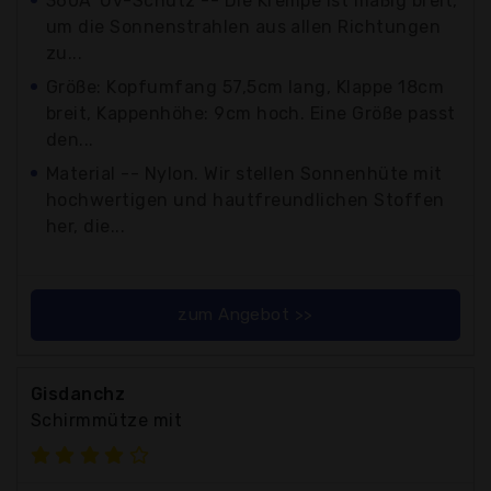
360Â°Uv-Schutz -- Die Krempe ist mäßig breit,
um die Sonnenstrahlen aus allen Richtungen
zu...
Größe: Kopfumfang 57,5cm lang, Klappe 18cm
breit, Kappenhöhe: 9cm hoch. Eine Größe passt
den...
Material -- Nylon. Wir stellen Sonnenhüte mit
hochwertigen und hautfreundlichen Stoffen
her, die...
zum Angebot >>
Gisdanchz
Schirmmütze mit