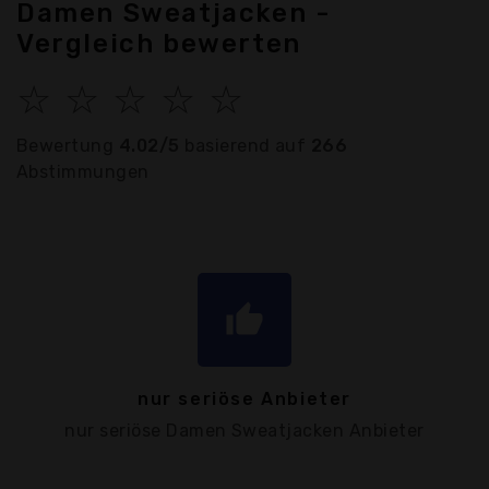
Damen Sweatjacken -
Vergleich bewerten
☆
☆
☆
☆
☆
Bewertung
4.02/5
basierend auf
266
Abstimmungen
thumb_up
nur seriöse Anbieter
nur seriöse Damen Sweatjacken Anbieter