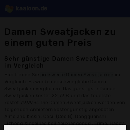
kaaloon.de
Damen Sweatjacken zu
einem guten Preis
Sehr günstige Damen Sweatjacken
im Vergleich
Hier finden Sie
preiswerte Damen Sweatjacken
im
Vergleich. Es werden erschwingliche Damen
Sweatjacken verglichen. Das günstigste Damen
Sweatjacken kostet 22,73 € und das teuerste
kostet 79,99 €. Die Damen Sweatjacken werden von
folgenden Anbietern kostengünstig angeboten:
Alife and Kickin, Cecil (Ceci8), Dongguanshi
Lizhong Xincailiao Keji Youxiangongsi, Erima, Happy