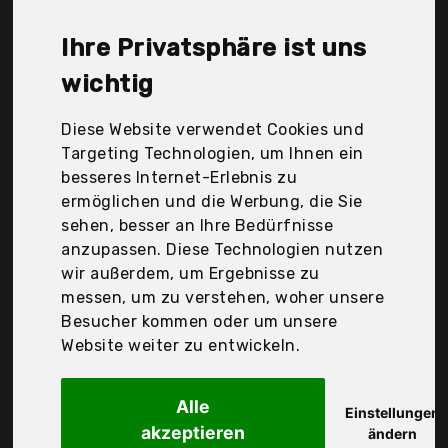
Clothing, M Conte, Only, Only Play, Puma, Tommy
Hilfiger, Ulla Popken, Urban Classics, Uusollecy, Der
Ihre Privatsphäre ist uns
Durchschnittspreis für ein Damen Sweatjacken
liegt bei günstigen 35,92 €. Ein günstiges Damen
wichtig
Sweatjacken bedeutet nicht unbedingt, dass die
Qualität oder die Leistung schlechter ist.
Diese Website verwendet Cookies und
Vergleichen Sie in Ruhe die Angebote in der Tabelle.
Targeting Technologien, um Ihnen ein
besseres Internet-Erlebnis zu
Ihre Vorteile
ermöglichen und die Werbung, die Sie
sehen, besser an Ihre Bedürfnisse
nur seriöse Anbieter
anzupassen. Diese Technologien nutzen
gewöhnlich noch am selben Tag versandfertig
wir außerdem, um Ergebnisse zu
30 Tage Rückgaberecht
messen, um zu verstehen, woher unsere
Besucher kommen oder um unsere
Website weiter zu entwickeln.
Dongguanshi Lizhong Xincailiao Keji
Youxiangongsi
Alle
Amzsport Damen
Einstellungen
akzeptieren
ändern