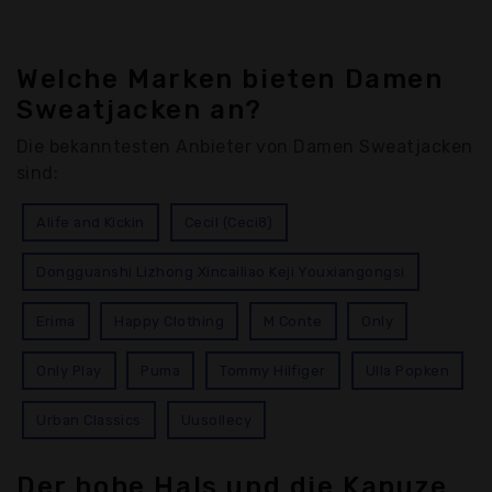
Welche Marken bieten Damen
Sweatjacken an?
Die bekanntesten Anbieter von Damen Sweatjacken
sind:
Alife and Kickin
Cecil (Ceci8)
Dongguanshi Lizhong Xincailiao Keji Youxiangongsi
Erima
Happy Clothing
M Conte
Only
Only Play
Puma
Tommy Hilfiger
Ulla Popken
Urban Classics
Uusollecy
Der hohe Hals und die Kapuze