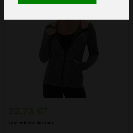
22,73 €*
kostenloser
Versand