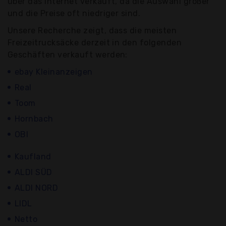
über das Internet verkauft, da die Auswahl größer
und die Preise oft niedriger sind.
Unsere Recherche zeigt, dass die meisten
Freizeitrucksäcke derzeit in den folgenden
Geschäften verkauft werden:
ebay Kleinanzeigen
Real
Toom
Hornbach
OBI
Kaufland
ALDI SÜD
ALDI NORD
LIDL
Netto