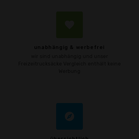
favorite
unabhängig & werbefrei
wir sind unabhängig und unser
Freizeitrucksäcke Vergleich enthält keine
Werbung
explore
übersichtlich