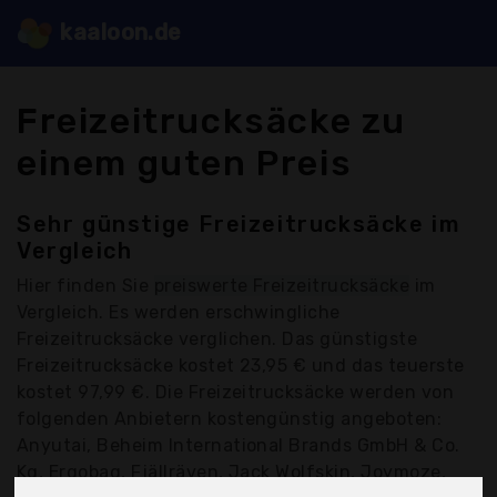
kaaloon.de
Freizeitrucksäcke zu
einem guten Preis
Sehr günstige Freizeitrucksäcke im
Vergleich
Hier finden Sie
preiswerte Freizeitrucksäcke
im
Vergleich. Es werden erschwingliche
Freizeitrucksäcke verglichen. Das günstigste
Freizeitrucksäcke kostet 23,95 € und das teuerste
kostet 97,99 €. Die Freizeitrucksäcke werden von
folgenden Anbietern kostengünstig angeboten:
Anyutai, Beheim International Brands GmbH & Co.
Kg, Ergobag, Fjällräven, Jack Wolfskin, Joymoze,