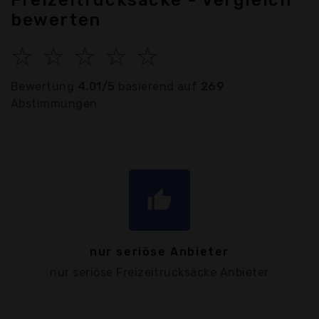
Freizeitrucksäcke - Vergleich
bewerten
☆
☆
☆
☆
☆
Bewertung
4.01/5
basierend auf
269
Abstimmungen
thumb_up
nur seriöse Anbieter
nur seriöse Freizeitrucksäcke Anbieter