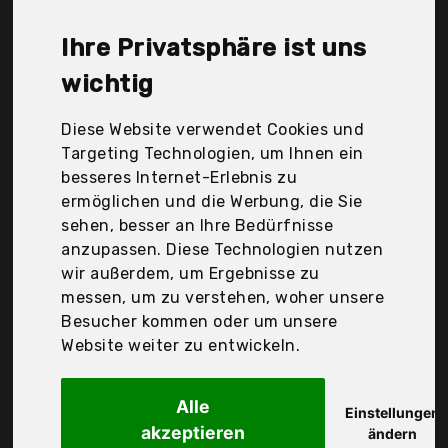
Monzana, Shanyaid, Trada, adidas, Der
Durchschnittspreis für ein Freizeitrucksäcke liegt
Ihre Privatsphäre ist uns
bei günstigen 55,76 €. Ein günstiges
Freizeitrucksäcke bedeutet nicht unbedingt, dass
wichtig
die Qualität oder die Leistung schlechter ist.
Vergleichen Sie in Ruhe die Angebote in der Tabelle.
Diese Website verwendet Cookies und
Targeting Technologien, um Ihnen ein
Ihre Vorteile
besseres Internet-Erlebnis zu
ermöglichen und die Werbung, die Sie
nur seriöse Anbieter
sehen, besser an Ihre Bedürfnisse
gewöhnlich noch am selben Tag versandfertig
anzupassen. Diese Technologien nutzen
30 Tage Rückgaberecht
wir außerdem, um Ergebnisse zu
messen, um zu verstehen, woher unsere
Besucher kommen oder um unsere
adidas
Website weiter zu entwickeln.
Rucksack Linear
Alle
Einstellungen
akzeptieren
ändern