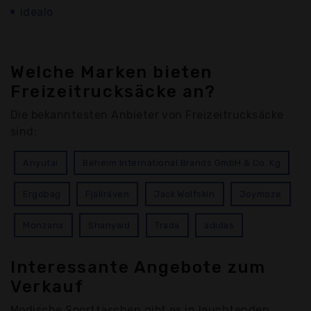
idealo
Welche Marken bieten
Freizeitrucksäcke an?
Die bekanntesten Anbieter von Freizeitrucksäcke
sind:
Anyutai
Beheim International Brands GmbH & Co. Kg
Ergobag
Fjällräven
Jack Wolfskin
Joymoze
Monzana
Shanyaid
Trada
adidas
Interessante Angebote zum
Verkauf
Modische Sporttaschen gibt es in leuchtenden