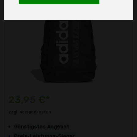
23,95 €*
zzgl. Versandkosten
Günstigstes Angebot
Preis-Leistungs-Sieger