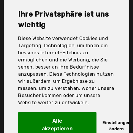
Lawei, Maxim Glassware, Mvpower, Pasabahce,
Sweese, Tolle Idee, Tr-43-K-002665, Yisscen,
Ihre Privatsphäre ist uns
porzellan-streich, technic24, tolle Idee, vancasso,
Der Durchschnittspreis für ein Dessertschale liegt
wichtig
bei günstigen 21,84 €. Ein günstiges Dessertschale
bedeutet nicht unbedingt, dass die Qualität oder
Diese Website verwendet Cookies und
die Leistung schlechter ist. Vergleichen Sie in Ruhe
Targeting Technologien, um Ihnen ein
die Angebote in der Tabelle.
besseres Internet-Erlebnis zu
ermöglichen und die Werbung, die Sie
Ihre Vorteile
sehen, besser an Ihre Bedürfnisse
anzupassen. Diese Technologien nutzen
nur seriöse Anbieter
wir außerdem, um Ergebnisse zu
gewöhnlich noch am selben Tag versandfertig
messen, um zu verstehen, woher unsere
30 Tage Rückgaberecht
Besucher kommen oder um unsere
Website weiter zu entwickeln.
Lav
Alle
6tlg Glasschalen
Einstellungen
akzeptieren
ändern