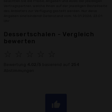
beachten Sie die Preise, Angaben und AGBs der jeweiligen
Vertragspartner, welche Ihnen auf der jeweiligen Bestellseite
des Anbieters zur Verfügung gestellt werden. Nur diese
Angaben sind bindend! Datenstand vom: 16.01.2026, 23:01
Uhr
Dessertschalen - Vergleich
bewerten
☆
☆
☆
☆
☆
Bewertung
4.02/5
basierend auf
254
Abstimmungen
thumb_up