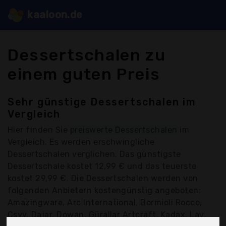
kaaloon.de
Dessertschalen zu
einem guten Preis
Sehr günstige Dessertschalen im
Vergleich
Hier finden Sie
preiswerte Dessertschalen
im
Vergleich. Es werden erschwingliche
Dessertschalen verglichen. Das günstigste
Dessertschale kostet 12,99 € und das teuerste
kostet 29,99 €. Die Dessertschalen werden von
folgenden Anbietern kostengünstig angeboten:
Amazingware, Arc International, Bormioli Rocco,
Csyy, Dajar, Dowan, Gürallar Artcraft, Kadax, Lav,