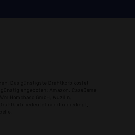
hen. Das günstigste Drahtkorb kostet
engünstig angeboten: Amazon, CasaJame,
y, Wm Homebase GmbH, Wuzilin,
 Drahtkorb bedeutet nicht unbedingt,
belle.