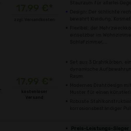
Stauraum für allerlei Geg
17,99 €*
Design: Der schlichte rec
bewahrt Kleidung, Kosmeti
zzgl. Versandkosten
Flexibel: der Mehrzweckkor
einsetzbar im Wohnzimmer
Schlafzimmer,...
Set aus 3 Drahtkörben, ein
dynamische Aufbewahrun
Raum.
17,99 €*
Modernes Drahtdesign mi
kostenloser
Muster für einen künstle
Versand
Robuste Stahlkonstruktio
korrosionsbeständiger Pu
Preis-Leistungs-Sieger