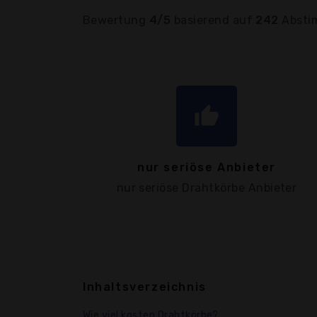
Bewertung
4/5
basierend auf
242
Absti
thumb_up
nur seriöse Anbieter
nur seriöse Drahtkörbe Anbieter
Inhaltsverzeichnis
Wie viel kosten Drahtkörbe?