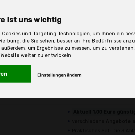
sandfertig
e ist uns wichtig
 Cookies und Targeting Technologien, um Ihnen ein bess
Preis
Beschre
Werbung, die Sie sehen, besser an Ihre Bedürfnisse anz
r außerdem, um Ergebnisse zu messen, um zu verstehen
Günstigstes Angebot
ebsite weiter zu entwickeln.
verschiedene
Angebote a
12,85 €*
einen praktischen Mehrz
ren
Einstellungen ändern
Abmessungen: 33 x 12 x 9
zzgl. Versandkosten
aus hochwertigem Draht
Aktuell 1,00 Euro günsti
verschiedene
Angebote a
Praktisches Set: Die 3 Ab