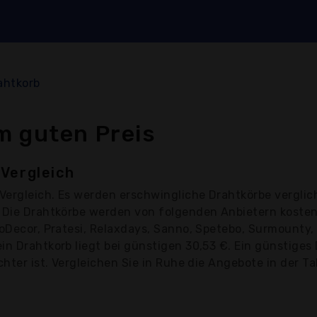
ahtkorb
m guten Preis
Vergleich
Vergleich. Es werden erschwingliche Drahtkörbe verglic
€. Die Drahtkörbe werden von folgenden Anbietern kost
troDecor, Pratesi, Relaxdays, Sanno, Spetebo, Surmount
in Drahtkorb liegt bei günstigen 30,53 €. Ein günstiges
hter ist. Vergleichen Sie in Ruhe die Angebote in der Ta