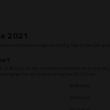
be 2021
llen sind Sie bei uns genau richtig. Hier finden Sie gut
be?
b 12,85 Euro für das teuerste Drahtkörbe muss man bis 
nittspreis für ein Drahtkorb liegt bei 30,53 Euro
12,85 Euro
21,47 Euro
60,22 Euro