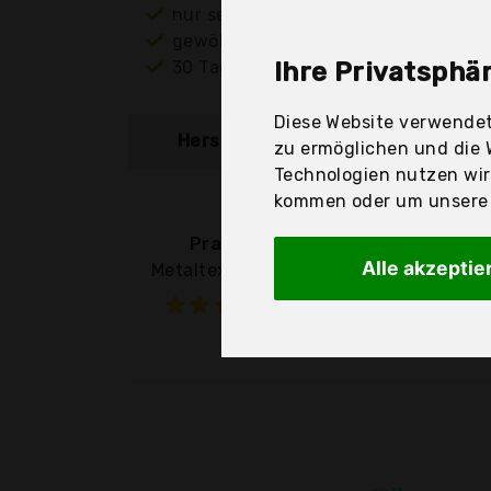
nur seriöse Anbieter
gewöhnlich noch am selben Tag ver
30 Tage Rückgaberecht
Ihre Privatsphär
Diese Website verwendet
Hersteller
Produkt
zu ermöglichen und die 
Technologien nutzen wi
kommen oder um unsere W
Pratesi
Alle akzeptie
Metaltex 361700