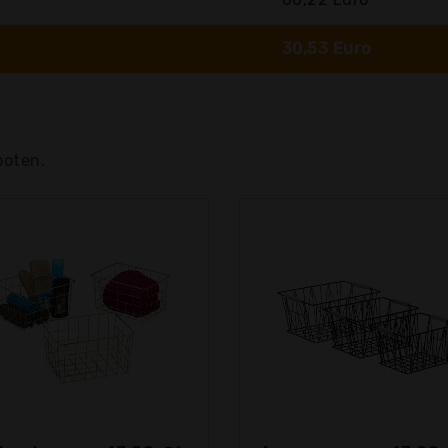
30,53 Euro
boten.