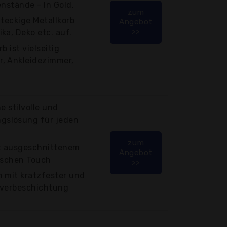
enstände - In Gold.
zum
hteckige Metallkorb
Angebot
>>
ka, Deko etc. auf.
b ist vielseitig
, Ankleidezimmer,
e stilvolle und
gslösung für jeden
zum
t ausgeschnittenem
Angebot
rischen Touch
>>
n mit kratzfester und
lverbeschichtung