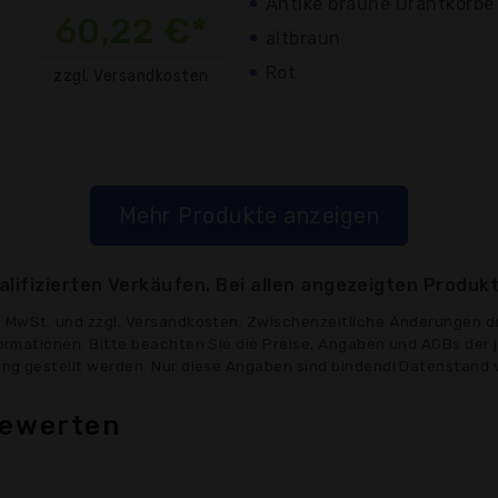
Antike braune Drahtkörbe
60,22 €*
altbraun
Rot
zzgl. Versandkosten
Mehr Produkte anzeigen
lifizierten Verkäufen. Bei allen angezeigten Produkt
ve MwSt. und zzgl. Versandkosten. Zwischenzeitliche Änderungen d
formationen. Bitte beachten Sie die Preise, Angaben und AGBs der 
gung gestellt werden. Nur diese Angaben sind bindend! Datenstand 
bewerten