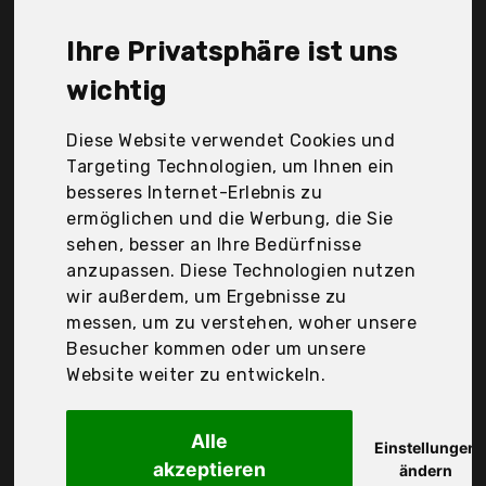
Urmi, Wekp5, Wenko, Der Durchschnittspreis für ein
Kleidersäcke liegt bei günstigen 16,04 €. Ein
Ihre Privatsphäre ist uns
günstiges Kleidersäcke bedeutet nicht unbedingt,
dass die Qualität oder die Leistung schlechter ist.
wichtig
Vergleichen Sie in Ruhe die Angebote in der Tabelle.
Diese Website verwendet Cookies und
Ihre Vorteile
Targeting Technologien, um Ihnen ein
besseres Internet-Erlebnis zu
nur seriöse Anbieter
ermöglichen und die Werbung, die Sie
gewöhnlich noch am selben Tag versandfertig
sehen, besser an Ihre Bedürfnisse
30 Tage Rückgaberecht
anzupassen. Diese Technologien nutzen
wir außerdem, um Ergebnisse zu
messen, um zu verstehen, woher unsere
Wenko
Besucher kommen oder um unsere
Kleidersack
Website weiter zu entwickeln.
Alle
Einstellungen
akzeptieren
ändern