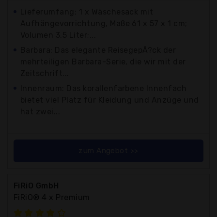
Lieferumfang: 1 x Wäschesack mit
Aufhängevorrichtung, Maße 61 x 57 x 1 cm;
Volumen 3,5 Liter;...
Barbara: Das elegante ReisegepÃ?ck der
mehrteiligen Barbara-Serie, die wir mit der
Zeitschrift...
Innenraum: Das korallenfarbene Innenfach
bietet viel Platz für Kleidung und Anzüge und
hat zwei...
zum Angebot >>
FiRiO GmbH
FiRiO® 4 x Premium