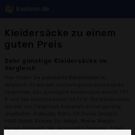
kaaloon.de
Kleidersäcke zu einem
guten Preis
Sehr günstige Kleidersäcke im
Vergleich
Hier finden Sie
preiswerte Kleidersäcke
im
Vergleich. Es werden erschwingliche Kleidersäcke
verglichen. Das günstigste Kleidersäcke kostet 7,99
€ und das teuerste kostet 24,97 €. Die Kleidersäcke
werden von folgenden Anbietern kostengünstig
angeboten: Aidbucks, Behn, Dd Divine Designs,
FiRiO GmbH, Kaidish-Eu, Keegh, Maihe, Mopoin,
Pwsap, Qisiewell, S&L Associates, Speyang, Titan,