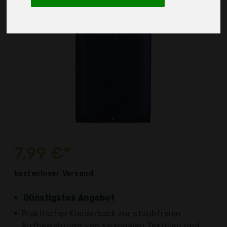
7,99 €*
kostenloser
Versand
Günstigstes Angebot
Praktischer Kleidersack zur staubfreien
Aufbewahrung von saisonalen Textilien und