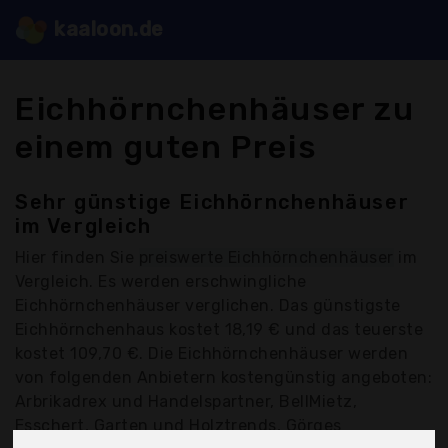
kaaloon.de
Eichhörnchenhäuser zu
einem guten Preis
Sehr günstige Eichhörnchenhäuser
im Vergleich
Hier finden Sie
preiswerte Eichhörnchenhäuser
im
Vergleich. Es werden erschwingliche
Eichhörnchenhäuser verglichen. Das günstigste
Eichhörnchenhaus kostet 18,19 € und das teuerste
kostet 109,70 €. Die Eichhörnchenhäuser werden
von folgenden Anbietern kostengünstig angeboten:
Arbrikadrex und Handelspartner, BellMietz,
Esschert, Garten und Holztrends, Görges