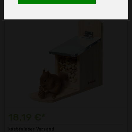
18,19 €*
kostenloser
Versand