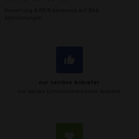
Bewertung
4.03/5
basierend auf
266
Abstimmungen
thumb_up
nur seriöse Anbieter
nur seriöse Eichhörnchenhäuser Anbieter
favorite