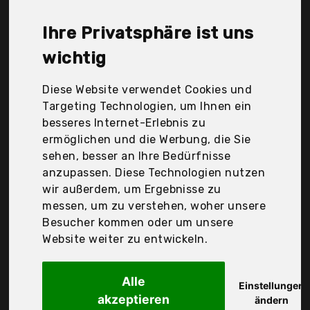
Markenwelt, Habau, Handarbeit vom Schreiner,
KUNY, Kw-Commerce, Nagerstore, Nature Conform,
Ihre Privatsphäre ist uns
Qualität aus Niederbayern Arbrikadrex,
Sauggrundel, Sidco GmbH, Skojig, Der
wichtig
Durchschnittspreis für ein Eichhörnchenhaus liegt
bei günstigen 47,91 €. Ein günstiges
Diese Website verwendet Cookies und
Eichhörnchenhaus bedeutet nicht unbedingt, dass
Targeting Technologien, um Ihnen ein
die Qualität oder die Leistung schlechter ist.
besseres Internet-Erlebnis zu
Vergleichen Sie in Ruhe die Angebote in der Tabelle.
ermöglichen und die Werbung, die Sie
sehen, besser an Ihre Bedürfnisse
Ihre Vorteile
anzupassen. Diese Technologien nutzen
wir außerdem, um Ergebnisse zu
nur seriöse Anbieter
messen, um zu verstehen, woher unsere
gewöhnlich noch am selben Tag versandfertig
Besucher kommen oder um unsere
30 Tage Rückgaberecht
Website weiter zu entwickeln.
Alle
Kw-Commerce
Einstellungen
akzeptieren
Navaris
ändern