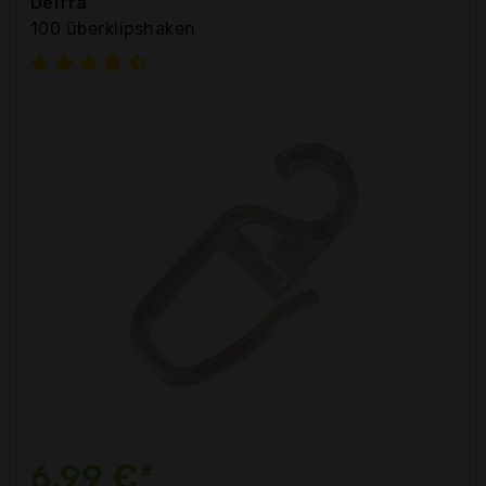
Delfra
100 überklipshaken
6,99 €*