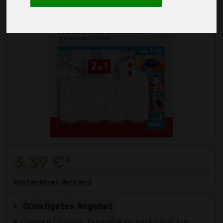
3,39 €*
kostenloser
Versand
Günstigstes Angebot
Clevere Lösung: tesa-Haken sind ideal zur