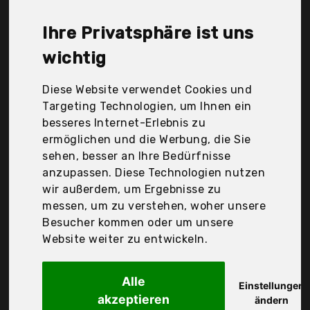
Neufeld, Puerhuaci, tesa, Der Durchschnittspreis
für ein Gardinenhaken liegt bei günstigen 7,36 €.
Ihre Privatsphäre ist uns
Ein günstiges Gardinenhaken bedeutet nicht
unbedingt, dass die Qualität oder die Leistung
wichtig
schlechter ist. Vergleichen Sie in Ruhe die
Angebote in der Tabelle.
Diese Website verwendet Cookies und
Targeting Technologien, um Ihnen ein
Ihre Vorteile
besseres Internet-Erlebnis zu
ermöglichen und die Werbung, die Sie
nur seriöse Anbieter
sehen, besser an Ihre Bedürfnisse
gewöhnlich noch am selben Tag versandfertig
anzupassen. Diese Technologien nutzen
30 Tage Rückgaberecht
wir außerdem, um Ergebnisse zu
messen, um zu verstehen, woher unsere
Besucher kommen oder um unsere
tesa
Website weiter zu entwickeln.
Powerstrips
Alle
Einstellungen
akzeptieren
ändern