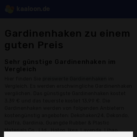
kaaloon.de
Gardinenhaken zu einem
guten Preis
Sehr günstige Gardinenhaken im
Vergleich
Hier finden Sie
preiswerte Gardinenhaken
im
Vergleich. Es werden erschwingliche Gardinenhaken
verglichen. Das günstigste Gardinenhaken kostet
3,39 € und das teuerste kostet 13,99 €. Die
Gardinenhaken werden von folgenden Anbietern
kostengünstig angeboten: Dekohaken24, Dekondo,
Delfra, Gardinia, Guangde Rubber & Plastic
Materials Co., Ltd., Hotop, Ikea, Lavenda, Lihao,