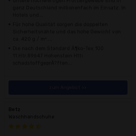
Unsere hochwertigen Frottiergewebe sind in
ganz Deutschland millionenfach im Einsatz. In
Hotels und...
Für hohe Qualität sorgen die doppelten
Sicherheitsnähte und das hohe Gewicht von
ca. 420 g / m²....
Die nach dem Standard Ã¶ko-Tex 100
11.Htr.89647 Hohenstein Htti
schadstoffgeprÃ?ften...
zum Angebot >>
Betz
Waschhandschuhe