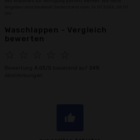
des Anbieters zur Verfügung gestellt werden. Nur diese
Angaben sind bindend! Datenstand vom: 16.01.2026, 05:01
Uhr
Waschlappen - Vergleich
bewerten
☆
☆
☆
☆
☆
Bewertung
4.03/5
basierend auf
248
Abstimmungen
thumb_up