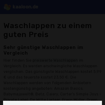
kaaloon.de
Waschlappen zu einem
guten Preis
Sehr günstige Waschlappen im
Vergleich
Hier finden Sie
preiswerte Waschlappen
im
Vergleich. Es werden erschwingliche Waschlappen
verglichen. Das günstigste Waschlappen kostet 5,99
€ und das teuerste kostet 23,50 €. Die
Waschlappen werden von folgenden Anbietern
kostengünstig angeboten: Amazon Basics,
Babymajawelt®, Betz, Caiery, Carter's Simple Joys -
Private Label, De Witte Lietaer, Erwin Müller, Green