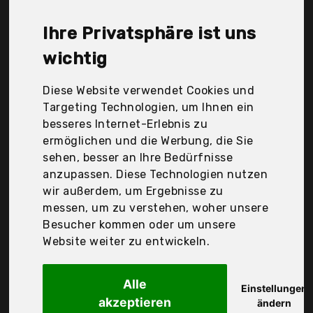
Mark Textilien, Julie Julsen, NatureMark, Ysn Home
Collection, Zollner, möve, søstre & brødre, Der
Ihre Privatsphäre ist uns
Durchschnittspreis für ein Waschlappen liegt bei
günstigen 14,45 €. Ein günstiges Waschlappen
wichtig
bedeutet nicht unbedingt, dass die Qualität oder
die Leistung schlechter ist. Vergleichen Sie in Ruhe
Diese Website verwendet Cookies und
die Angebote in der Tabelle.
Targeting Technologien, um Ihnen ein
besseres Internet-Erlebnis zu
Ihre Vorteile
ermöglichen und die Werbung, die Sie
sehen, besser an Ihre Bedürfnisse
nur seriöse Anbieter
anzupassen. Diese Technologien nutzen
gewöhnlich noch am selben Tag versandfertig
wir außerdem, um Ergebnisse zu
30 Tage Rückgaberecht
messen, um zu verstehen, woher unsere
Besucher kommen oder um unsere
Website weiter zu entwickeln.
De Witte Lietaer
194690 Stephanie
Alle
Einstellungen
akzeptieren
ändern