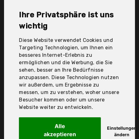
Gemüsetopf liegt bei günstigen 104,48 €. Ein
günstiges Gemüsetopf bedeutet nicht unbedingt,
Ihre Privatsphäre ist uns
dass die Qualität oder die Leistung schlechter ist.
Vergleichen Sie in Ruhe die Angebote in der Tabelle.
wichtig
Ihre Vorteile
Diese Website verwendet Cookies und
Targeting Technologien, um Ihnen ein
nur seriöse Anbieter
besseres Internet-Erlebnis zu
gewöhnlich noch am selben Tag versandfertig
ermöglichen und die Werbung, die Sie
30 Tage Rückgaberecht
sehen, besser an Ihre Bedürfnisse
anzupassen. Diese Technologien nutzen
wir außerdem, um Ergebnisse zu
Gsw
messen, um zu verstehen, woher unsere
Gemüsetopf
Besucher kommen oder um unsere
Website weiter zu entwickeln.
Alle
Einstellungen
akzeptieren
ändern