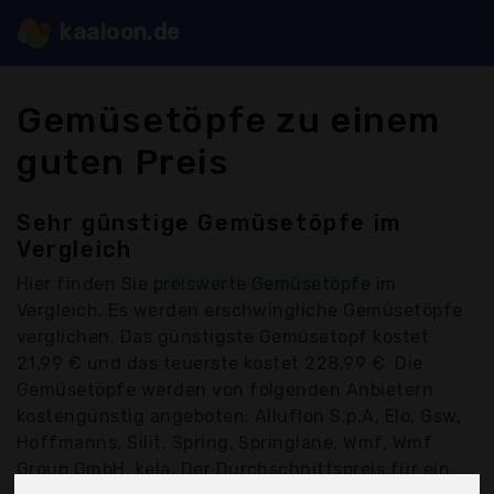
kaaloon.de
Gemüsetöpfe zu einem
guten Preis
Sehr günstige Gemüsetöpfe im
Vergleich
Hier finden Sie
preiswerte Gemüsetöpfe
im
Vergleich. Es werden erschwingliche Gemüsetöpfe
verglichen. Das günstigste Gemüsetopf kostet
21,99 € und das teuerste kostet 228,99 €. Die
Gemüsetöpfe werden von folgenden Anbietern
kostengünstig angeboten: Alluflon S.p.A, Elo, Gsw,
Hoffmanns, Silit, Spring, Springlane, Wmf, Wmf
Group GmbH, kela, Der Durchschnittspreis für ein