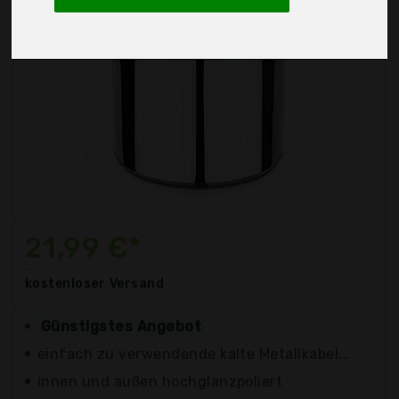
21,99 €*
kostenloser
Versand
Günstigstes Angebot
einfach zu verwendende kalte Metallkabel...
innen und außen hochglanzpoliert