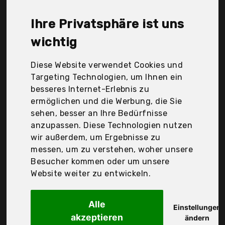
Nordic Cosmetics, PraNaturals, Shiseido, Sylphar,
bioniva, colibri skincare, Der Durchschnittspreis für
Ihre Privatsphäre ist uns
ein Gesichtsserum liegt bei günstigen 21,90 €. Ein
günstiges Gesichtsserum bedeutet nicht
wichtig
unbedingt, dass die Qualität oder die Leistung
schlechter ist. Vergleichen Sie in Ruhe die
Diese Website verwendet Cookies und
Angebote in der Tabelle.
Targeting Technologien, um Ihnen ein
besseres Internet-Erlebnis zu
Ihre Vorteile
ermöglichen und die Werbung, die Sie
sehen, besser an Ihre Bedürfnisse
nur seriöse Anbieter
anzupassen. Diese Technologien nutzen
gewöhnlich noch am selben Tag versandfertig
wir außerdem, um Ergebnisse zu
30 Tage Rückgaberecht
messen, um zu verstehen, woher unsere
Besucher kommen oder um unsere
Website weiter zu entwickeln.
Gesichtsserum für
Alle
Einstellungen
akzeptieren
ändern