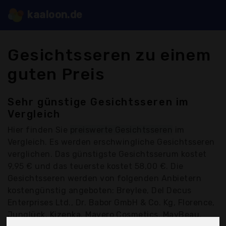
kaaloon.de
Gesichtsseren zu einem
guten Preis
Sehr günstige Gesichtsseren im
Vergleich
Hier finden Sie
preiswerte Gesichtsseren
im
Vergleich. Es werden erschwingliche Gesichtsseren
verglichen. Das günstigste Gesichtsserum kostet
9,95 € und das teuerste kostet 58,00 €. Die
Gesichtsseren werden von folgenden Anbietern
kostengünstig angeboten: Breylee, Del Decus
Enterprises Ltd., Dr. Babor GmbH & Co. Kg, Florence,
Junglück, Kizenka, Mavero Cosmetics, MayBeau,