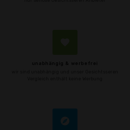
nur seriöse Gesichtsseren Anbieter
favorite
unabhängig & werbefrei
wir sind unabhängig und unser Gesichtsseren
Vergleich enthält keine Werbung
explore