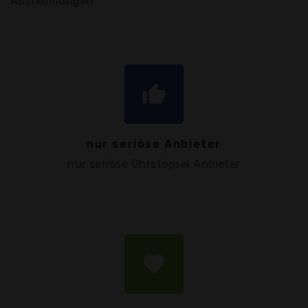
Abstimmungen
thumb_up
nur seriöse Anbieter
nur seriöse Ohrstöpsel Anbieter
favorite