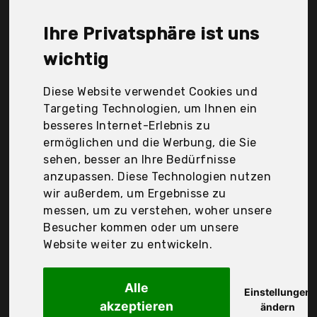
Sunshine smile, Sunto (Guangzhou) Safety
Products Co., Ltd., Vitalized Brands Ltd., Wowteech,
Ihre Privatsphäre ist uns
Der Durchschnittspreis für ein Ohrstöpsel liegt bei
günstigen 14,17 €. Ein günstiges Ohrstöpsel
wichtig
bedeutet nicht unbedingt, dass die Qualität oder
die Leistung schlechter ist. Vergleichen Sie in Ruhe
Diese Website verwendet Cookies und
die Angebote in der Tabelle.
Targeting Technologien, um Ihnen ein
besseres Internet-Erlebnis zu
Ihre Vorteile
ermöglichen und die Werbung, die Sie
sehen, besser an Ihre Bedürfnisse
nur seriöse Anbieter
anzupassen. Diese Technologien nutzen
gewöhnlich noch am selben Tag versandfertig
wir außerdem, um Ergebnisse zu
30 Tage Rückgaberecht
messen, um zu verstehen, woher unsere
Besucher kommen oder um unsere
Website weiter zu entwickeln.
Ohropax
- Soft -
Alle
Einstellungen
akzeptieren
ändern