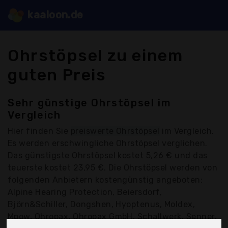
kaaloon.de
Ohrstöpsel zu einem
guten Preis
Sehr günstige Ohrstöpsel im
Vergleich
Hier finden Sie
preiswerte Ohrstöpsel
im Vergleich.
Es werden erschwingliche Ohrstöpsel verglichen.
Das günstigste Ohrstöpsel kostet 5,26 € und das
teuerste kostet 23,95 €. Die Ohrstöpsel werden von
folgenden Anbietern kostengünstig angeboten:
Alpine Hearing Protection, Beiersdorf,
Björn&Schiller, Dongshen, Hyoptenus, Moldex,
Mpow, Ohropax, Ohropax GmbH, Schallwerk, Senner,