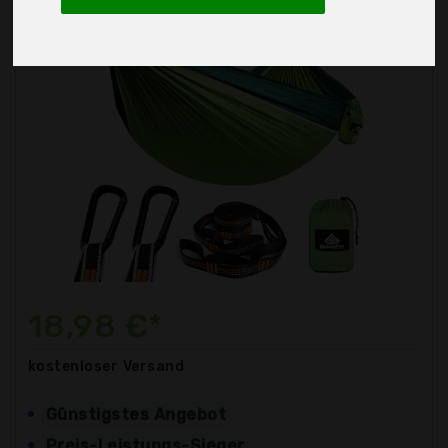
18,98 €*
kostenloser
Versand
Günstigstes Angebot
Preis-Leistungs-Sieger