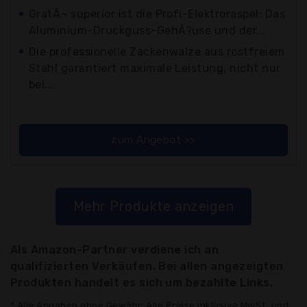
GratÃ¬ superior ist die Profi-Elektroraspel: Das
Aluminium-Druckguss-GehÃ?use und der...
Die professionelle Zackenwalze aus rostfreiem
Stahl garantiert maximale Leistung, nicht nur
bei...
zum Angebot >>
Mehr Produkte anzeigen
Als Amazon-Partner verdiene ich an
qualifizierten Verkäufen. Bei allen angezeigten
Produkten handelt es sich um bezahlte Links.
* Alle Angaben ohne Gewähr: Alle Preise inklusive MwSt. und