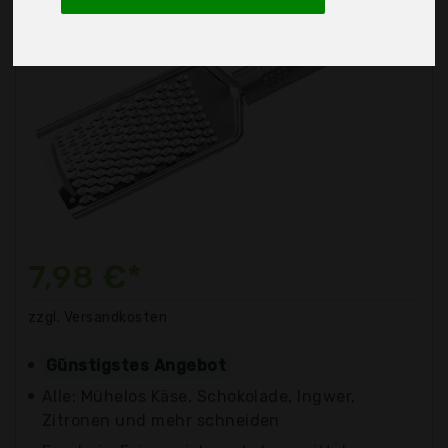
7,98 €*
zzgl. Versandkosten
Günstigstes Angebot
Alle: Mühelos Käse, Schokolade, Ingwer,
Zitronen und mehr schneiden