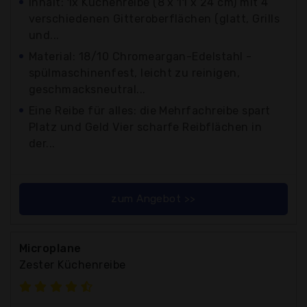
Inhalt: 1x Küchenreibe (8 x 11 x 24 cm) mit 4
verschiedenen Gitteroberflächen (glatt, Grills
und...
Material: 18/10 Chromeargan-Edelstahl -
spülmaschinenfest, leicht zu reinigen,
geschmacksneutral...
Eine Reibe für alles: die Mehrfachreibe spart
Platz und Geld Vier scharfe Reibflächen in
der...
zum Angebot >>
Microplane
Zester Küchenreibe