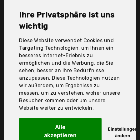
Rommelsbacher, SveBake, Winzbacher, Wmf, Zyliss,
Der Durchschnittspreis für ein Käsereibe liegt bei
Ihre Privatsphäre ist uns
günstigen 35,21 €. Ein günstiges Käsereibe
bedeutet nicht unbedingt, dass die Qualität oder
wichtig
die Leistung schlechter ist. Vergleichen Sie in Ruhe
die Angebote in der Tabelle.
Diese Website verwendet Cookies und
Targeting Technologien, um Ihnen ein
Ihre Vorteile
besseres Internet-Erlebnis zu
ermöglichen und die Werbung, die Sie
nur seriöse Anbieter
sehen, besser an Ihre Bedürfnisse
gewöhnlich noch am selben Tag versandfertig
anzupassen. Diese Technologien nutzen
30 Tage Rückgaberecht
wir außerdem, um Ergebnisse zu
messen, um zu verstehen, woher unsere
Besucher kommen oder um unsere
Fackelmann GmbH + Co. Kg
Website weiter zu entwickeln.
Fackelmann Reibe
Alle
Einstellungen
akzeptieren
ändern