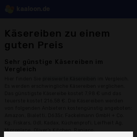
kaaloon.de
Käsereiben zu einem
guten Preis
Sehr günstige Käsereiben im
Vergleich
Hier finden Sie
preiswerte Käsereiben
im Vergleich.
Es werden erschwingliche Käsereiben verglichen.
Das günstigste Käsereibe kostet 7,98 € und das
teuerste kostet 216,58 €. Die Käsereiben werden
von folgenden Anbietern kostengünstig angeboten:
Amazon, Bialetti, D63Sr, Fackelmann GmbH + Co.
Kg, Fiskars, Gdl, Kadax, Küchenprofi, Leifheit Ag,
Microplane, Oliver's Kitchen, Raniaco,