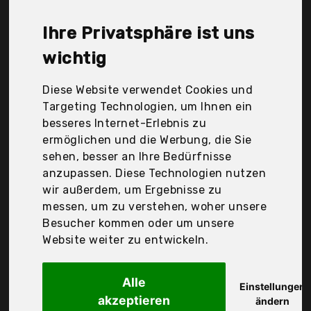
Nobby, Pawz Road, Relaxdays, Supremery, Trixie,
Wagner's, YueSheng, Zubita, dibea GmbH & Co. Kg,
Ihre Privatsphäre ist uns
vidaXl, Der Durchschnittspreis für ein Katzen
Kratzsäule liegt bei günstigen 47,42 €. Ein
wichtig
günstiges Katzen Kratzsäule bedeutet nicht
unbedingt, dass die Qualität oder die Leistung
Diese Website verwendet Cookies und
schlechter ist. Vergleichen Sie in Ruhe die
Targeting Technologien, um Ihnen ein
Angebote in der Tabelle.
besseres Internet-Erlebnis zu
ermöglichen und die Werbung, die Sie
Ihre Vorteile
sehen, besser an Ihre Bedürfnisse
anzupassen. Diese Technologien nutzen
nur seriöse Anbieter
wir außerdem, um Ergebnisse zu
gewöhnlich noch am selben Tag versandfertig
messen, um zu verstehen, woher unsere
30 Tage Rückgaberecht
Besucher kommen oder um unsere
Website weiter zu entwickeln.
Trixie
Alle
43991 Ersatzstamm,
Einstellungen
akzeptieren
ändern