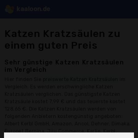
kaaloon.de
Katzen Kratzsäulen zu
einem guten Preis
Sehr günstige Katzen Kratzsäulen
im Vergleich
Hier finden Sie
preiswerte Katzen Kratzsäulen
im
Vergleich. Es werden erschwingliche Katzen
Kratzsäulen verglichen. Das günstigste Katzen
Kratzsäule kostet 7,99 € und das teuerste kostet
128,65 €. Die Katzen Kratzsäulen werden von
folgenden Anbietern kostengünstig angeboten:
Albert Kerbl GmbH, Amazon, Ancol, Dehner, Dimaka,
Europet Bernina, Jiju Commerce, Karlie, Kerbl,