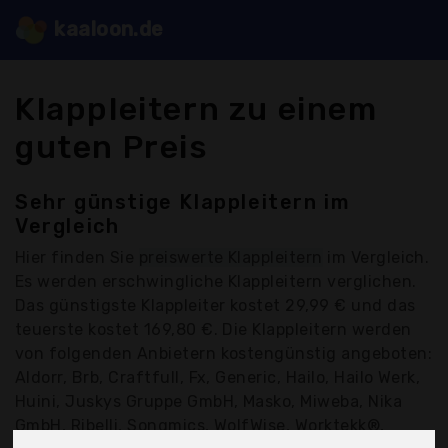
kaaloon.de
Klappleitern zu einem
guten Preis
Sehr günstige Klappleitern im
Vergleich
Hier finden Sie
preiswerte Klappleitern
im Vergleich.
Es werden erschwingliche Klappleitern verglichen.
Das günstigste Klappleiter kostet 29,99 € und das
teuerste kostet 169,80 €. Die Klappleitern werden
von folgenden Anbietern kostengünstig angeboten:
Aldorr, Brb, Craftfull, Fx, Generic, Hailo, Hailo Werk,
Huini, Juskys Gruppe GmbH, Masko, Miweba, Nika
GmbH, Ribelli, Songmics, WolfWise, Worktekk®,