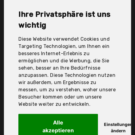
soges, Der Durchschnittspreis für ein Klappleiter
liegt bei günstigen 93,76 €. Ein günstiges
Ihre Privatsphäre ist uns
Klappleiter bedeutet nicht unbedingt, dass die
Qualität oder die Leistung schlechter ist.
wichtig
Vergleichen Sie in Ruhe die Angebote in der Tabelle.
Diese Website verwendet Cookies und
Ihre Vorteile
Targeting Technologien, um Ihnen ein
besseres Internet-Erlebnis zu
nur seriöse Anbieter
ermöglichen und die Werbung, die Sie
gewöhnlich noch am selben Tag versandfertig
sehen, besser an Ihre Bedürfnisse
30 Tage Rückgaberecht
anzupassen. Diese Technologien nutzen
wir außerdem, um Ergebnisse zu
messen, um zu verstehen, woher unsere
Ribelli
Besucher kommen oder um unsere
Trittleiter 2 Stufen
Website weiter zu entwickeln.
Alle
Einstellungen
akzeptieren
ändern