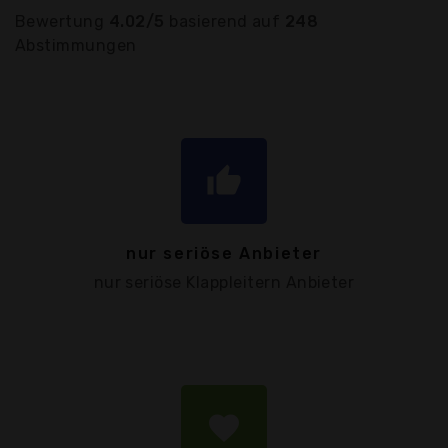
Bewertung
4.02/5
basierend auf
248
Abstimmungen
thumb_up
nur seriöse Anbieter
nur seriöse Klappleitern Anbieter
favorite