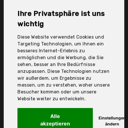
Nature, Nez-Diskounter, Nutra Tea, Omega Pharma
Deutschland GmbH, Salus Pharma GmbH,
Ihre Privatsphäre ist uns
Sonnentor, Sonnentor Kräuterhandel, Tauron
Ventures GmbH, Zirkulin, earth elements, Der
wichtig
Durchschnittspreis für ein Lebertee liegt bei
günstigen 17,44 €. Ein günstiges Lebertee bedeutet
Diese Website verwendet Cookies und
nicht unbedingt, dass die Qualität oder die
Targeting Technologien, um Ihnen ein
Leistung schlechter ist. Vergleichen Sie in Ruhe die
besseres Internet-Erlebnis zu
Angebote in der Tabelle.
ermöglichen und die Werbung, die Sie
sehen, besser an Ihre Bedürfnisse
Ihre Vorteile
anzupassen. Diese Technologien nutzen
wir außerdem, um Ergebnisse zu
nur seriöse Anbieter
messen, um zu verstehen, woher unsere
gewöhnlich noch am selben Tag versandfertig
Besucher kommen oder um unsere
30 Tage Rückgaberecht
Website weiter zu entwickeln.
Alle
H&S Tee - Gesellschaft mbH & Co.
Einstellungen
akzeptieren
H&S Galle- und
ändern