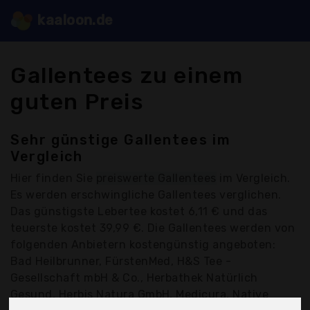
kaaloon.de
Gallentees zu einem
guten Preis
Sehr günstige Gallentees im
Vergleich
Hier finden Sie
preiswerte Gallentees
im Vergleich.
Es werden erschwingliche Gallentees verglichen.
Das günstigste Lebertee kostet 6,11 € und das
teuerste kostet 39,99 €. Die Gallentees werden von
folgenden Anbietern kostengünstig angeboten:
Bad Heilbrunner, FürstenMed, H&S Tee -
Gesellschaft mbH & Co., Herbathek Natürlich
Gesund, Herbis Natura GmbH, Medicura, Native