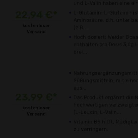
und L-Valin haben eine ei
22,94 €*
L-Glutamin: L-Glutamin is
Aminosäure, d.h. unter 
kostenloser
(z.B....
Versand
Hoch dosiert: Weider Bca
enthalten pro Dosis 3,6g 
drei...
Nahrungsergänzungsmitte
Süßungsmitteln, mit ein
aus...
23,99 €*
Das Produkt ergänzt die 
hochwertigen verzweigt
kostenloser
(L-Leucin, L-Valin...
Versand
Vitamin B6 hilft, Müdigke
zu verringern.