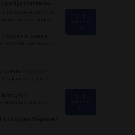
nzigartige chemische...
t eine semi-essentielle
zum
bestimmten Umständen
Angebot
>>
a + Glutamin Kapseln
L-Glutamin und 3,6g der
l in Pulverform mit
er Zusammensetzung
Nahrung mit
zum
Angebot
en BCAA-Aminosäuren
>>
it und Abgeschlagenheit