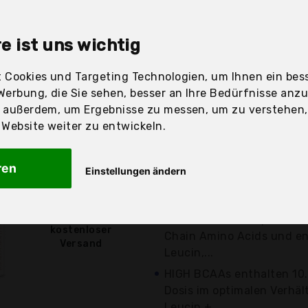
sandfertig
e ist uns wichtig
 Cookies und Targeting Technologien, um Ihnen ein bess
Preis
Beschre
Werbung, die Sie sehen, besser an Ihre Bedürfnisse anz
r außerdem, um Ergebnisse zu messen, um zu verstehen
Günstigstes Angebot
ebsite weiter zu entwickeln.
Aktuell 3,45 Euro günst
VERGLEICHSSIEGER Wir sin
ren
Einstellungen ändern
Vergleich.org zum Gewinn
09/2019 in...
19,50 €*
WAS SIND BCAA? | BCAA s
kostenloser
Chain Amino Acids und en
Versand
Leucin,...
HIGH BCAAs enthalten 10
Dosis im optimalen Verhält
Leucin +...