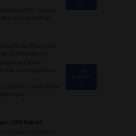
>>
LABORGESPÜFT: Unsere
den aus natürlichem
reines BCAA-Pulver mit
 der 3 Aminosäuren...
atürliches BCAA-
ais, das vom Organismus
zum
Angebot
>>
ELZUSATZ: Unter BCAA
gtkettigen,
iger - 15% Rabatt
n L-Leucin, L-Isoleucin