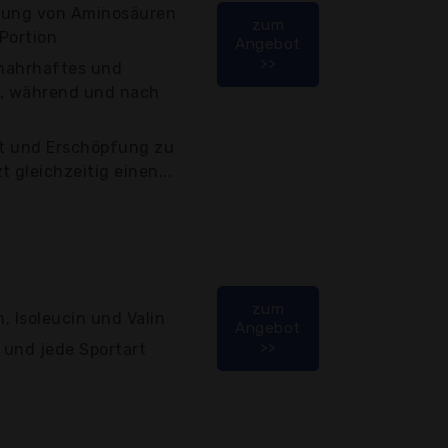
itung von Aminosäuren
zum
Portion
Angebot
>>
 nahrhaftes und
r, während und nach
it und Erschöpfung zu
 gleichzeitig einen...
zum
n, Isoleucin und Valin
Angebot
>>
g und jede Sportart