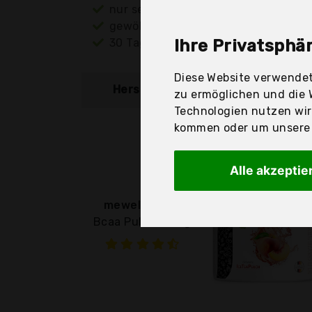
nur seriöse Anbieter
gewöhnlich noch am selben Tag ver
30 Tage Rückgaberecht
Ihre Privatsphär
Diese Website verwendet
Hersteller
Produkt
zu ermöglichen und die 
Technologien nutzen wi
kommen oder um unsere W
Alle akzeptie
mewell GmbH
Bcaa Pulver 300g