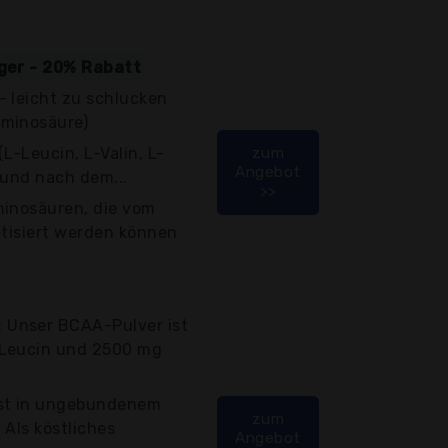
iger - 20% Rabatt
- leicht zu schlucken
Aminosäure)
(L-Leucin, L-Valin, L-
zum
Angebot
r und nach dem...
>>
minosäuren, die vom
etisiert werden können
Unser BCAA-Pulver ist
 Leucin und 2500 mg
ist in ungebundenem
zum
 Als köstliches
Angebot