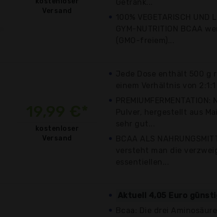
kostenloser
Getränk...
Versand
100% VEGETARISCH UND 
GYM-NUTRITION BCAA wer
(GMO-freiem)...
Jede Dose enthält 500 g 
einem Verhältnis von 2:1:1
PREMIUMFERMENTATION: N
19,99 €*
Pulver, hergestellt aus M
sehr gut...
kostenloser
Versand
BCAA ALS NAHRUNGSMITT
versteht man die verzwei
essentiellen...
Aktuell 4,05 Euro günst
Bcaa: Die drei Aminosäure