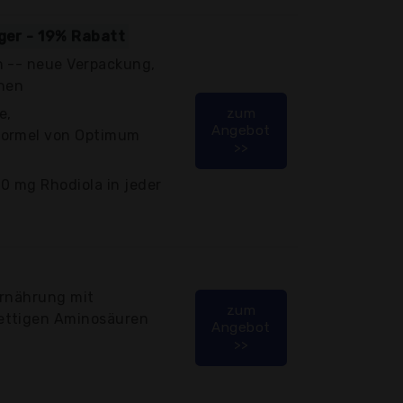
iger - 19% Rabatt
n -- neue Verpackung,
onen
e,
zum
Angebot
Formel von Optimum
>>
0 mg Rhodiola in jeder
Ernährung mit
zum
ettigen Aminosäuren
Angebot
>>