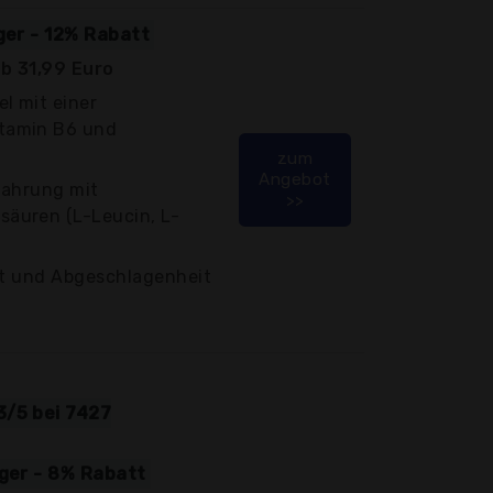
ger - 12% Rabatt
b 31,99 Euro
l mit einer
tamin B6 und
zum
Angebot
Nahrung mit
>>
äuren (L-Leucin, L-
it und Abgeschlagenheit
3/5 bei 7427
iger - 8% Rabatt