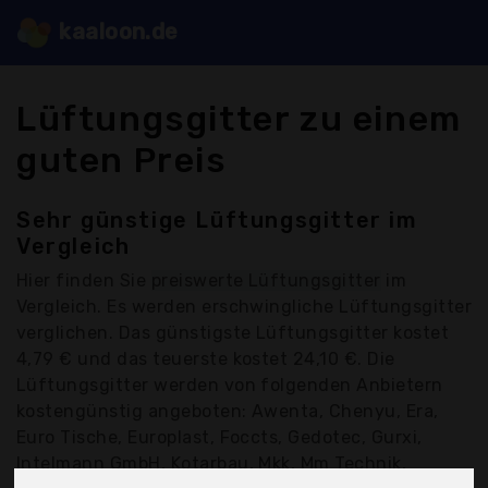
kaaloon.de
Lüftungsgitter zu einem
guten Preis
Sehr günstige Lüftungsgitter im
Vergleich
Hier finden Sie
preiswerte Lüftungsgitter
im
Vergleich. Es werden erschwingliche Lüftungsgitter
verglichen. Das günstigste Lüftungsgitter kostet
4,79 € und das teuerste kostet 24,10 €. Die
Lüftungsgitter werden von folgenden Anbietern
kostengünstig angeboten: Awenta, Chenyu, Era,
Euro Tische, Europlast, Foccts, Gedotec, Gurxi,
Intelmann GmbH, Kotarbau, Mkk, Mm Technik,