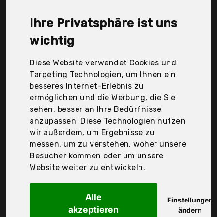
Secotec, Sossai, Zhanchen, ybaymy, Der
Durchschnittspreis für ein Lüftungsgitter liegt bei
Ihre Privatsphäre ist uns
günstigen 13,23 €. Ein günstiges Lüftungsgitter
bedeutet nicht unbedingt, dass die Qualität oder
wichtig
die Leistung schlechter ist. Vergleichen Sie in Ruhe
die Angebote in der Tabelle.
Diese Website verwendet Cookies und
Targeting Technologien, um Ihnen ein
Ihre Vorteile
besseres Internet-Erlebnis zu
ermöglichen und die Werbung, die Sie
nur seriöse Anbieter
sehen, besser an Ihre Bedürfnisse
gewöhnlich noch am selben Tag versandfertig
anzupassen. Diese Technologien nutzen
30 Tage Rückgaberecht
wir außerdem, um Ergebnisse zu
messen, um zu verstehen, woher unsere
Besucher kommen oder um unsere
Mkk
Website weiter zu entwickeln.
- Sl -
Alle
Einstellungen
akzeptieren
ändern