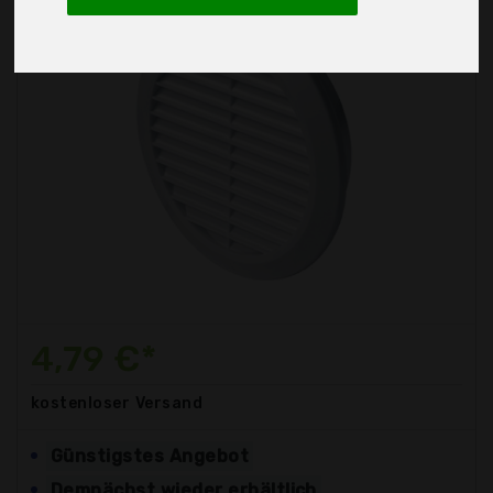
4,79 €*
kostenloser
Versand
Günstigstes Angebot
Demnächst wieder erhältlich