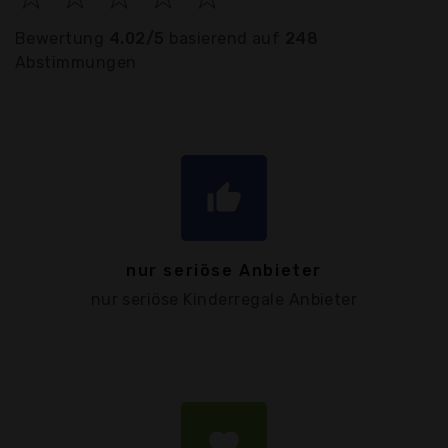
Bewertung
4.02/5
basierend auf
248
Abstimmungen
thumb_up
nur seriöse Anbieter
nur seriöse Kinderregale Anbieter
favorite