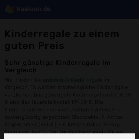
kaaloon.de
Kinderregale zu einem
guten Preis
Sehr günstige Kinderregale im
Vergleich
Hier finden Sie
preiswerte Kinderregale
im
Vergleich. Es werden erschwingliche Kinderregale
verglichen. Das günstigste Kinderregal kostet 0,00
€ und das teuerste kostet 174,90 €. Die
Kinderregale werden von folgenden Anbietern
kostengünstig angeboten: Blackzebra, F. Anton
Kesper GmbH (Retail), HF, Kesper, Oskar, SoBuy,
Songmics, Woltu, Der Durchschnittspreis für ein