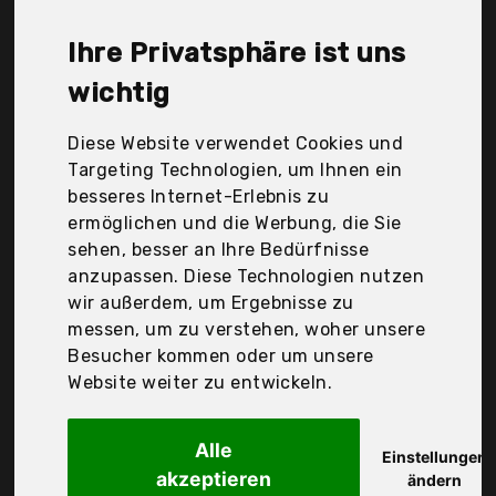
Kinderregal liegt bei günstigen 77,62 €. Ein
günstiges Kinderregal bedeutet nicht unbedingt,
Ihre Privatsphäre ist uns
dass die Qualität oder die Leistung schlechter ist.
Vergleichen Sie in Ruhe die Angebote in der Tabelle.
wichtig
Ihre Vorteile
Diese Website verwendet Cookies und
Targeting Technologien, um Ihnen ein
nur seriöse Anbieter
besseres Internet-Erlebnis zu
gewöhnlich noch am selben Tag versandfertig
ermöglichen und die Werbung, die Sie
30 Tage Rückgaberecht
sehen, besser an Ihre Bedürfnisse
anzupassen. Diese Technologien nutzen
wir außerdem, um Ergebnisse zu
Woltu
messen, um zu verstehen, woher unsere
Kinderregal
Besucher kommen oder um unsere
Website weiter zu entwickeln.
Alle
Einstellungen
akzeptieren
ändern