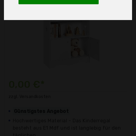
0,00 €*
zzgl. Versandkosten
Günstigstes Angebot
Hochwertiges Material - Das Kinderregal
besteht aus E1 Mdf und ist langlebig für den
täglichen...