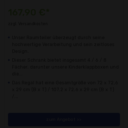
167,90 €*
zzgl. Versandkosten
Unser Raumteiler überzeugt durch seine
hochwertige Verarbeitung und sein zeitloses
Design.
Dieser Schrank bietet insgesamt 4 / 6 / 8
Fächer, darunter unsere Kinderklappboxen und
die...
Das Regal hat eine Gesamtgröße von 72 x 72,6
x 29 cm (B x T) / 107,2 x 72,6 x 29 cm (B x T)
/...
zum Angebot >>