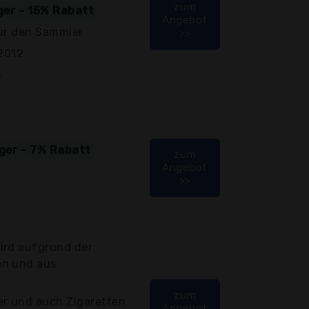
zum
iger - 15% Rabatt
Angebot
für den Sammler
>>
 2012
o
iger - 7% Rabatt
zum
Angebot
>>
ird aufgrund der
en und aus
zum
r und auch Zigaretten
Angebot