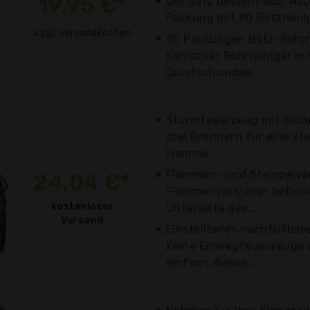
19,95 €*
Der Satz besteht aus: As
Packung mit 80 Blitzreinig
zzgl. Versandkosten
80 Packungen Blitz-Rohrr
Konischer Rohrreiniger mi
Quietschsauber...
Sturmfeuerzeug mit Siche
drei Brennern für eine st
Flamme...
Flammen- und Stempelver
24,04 €*
Flammenversteller befinde
kostenloser
Unterseite des...
Versand
Einstellbares nachfüllba
Keine Einwegfeuerzeuge 
einfach dieses...