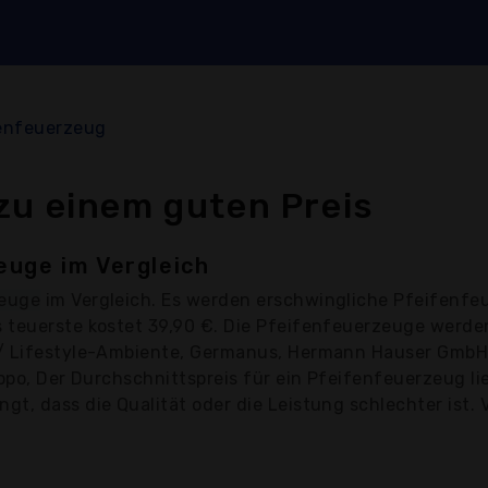
enfeuerzeug
zu einem guten Preis
euge im Vergleich
zeuge
im Vergleich. Es werden erschwingliche Pfeifenfe
 teuerste kostet 39,90 €. Die Pfeifenfeuerzeuge werd
/ Lifestyle-Ambiente, Germanus, Hermann Hauser GmbH, 
ppo, Der Durchschnittspreis für ein Pfeifenfeuerzeug li
t, dass die Qualität oder die Leistung schlechter ist. 