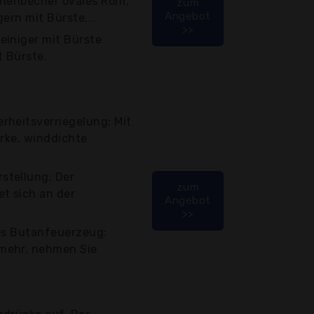
chenbecher ovales Rohr,
zum
Angebot
ern mit Bürste,...
>>
einiger mit Bürste
t Bürste.
rheitsverriegelung: Mit
arke, winddichte
stellung: Der
zum
t sich an der
Angebot
>>
res Butanfeuerzeug:
mehr, nehmen Sie