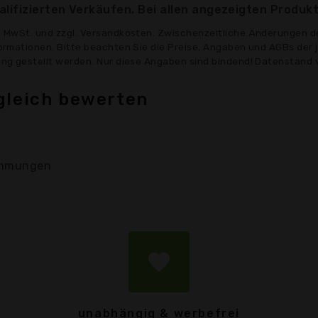
lifizierten Verkäufen. Bei allen angezeigten Produkt
ve MwSt. und zzgl. Versandkosten. Zwischenzeitliche Änderungen d
formationen. Bitte beachten Sie die Preise, Angaben und AGBs der 
gung gestellt werden. Nur diese Angaben sind bindend! Datenstand 
gleich bewerten
mmungen
favorite
unabhängig & werbefrei