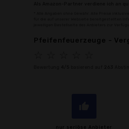
Als Amazon-Partner verdiene ich an qua
* Alle Angaben ohne Gewähr: Alle Preise inklusi
für die auf unserer Webseite bereitgestellten In
jeweiligen Bestellseite des Anbieters zur Verfü
Pfeifenfeuerzeuge - Ver
☆
☆
☆
☆
☆
Bewertung
4/5
basierend auf
263
Absti
thumb_up
nur seriöse Anbieter