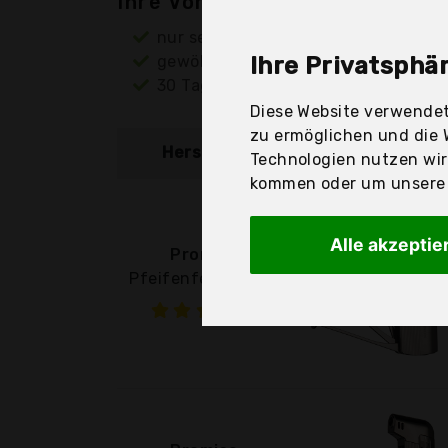
Ihre Vorteile
nur seriöse Anbieter
gewöhnlich noch am selben Tag ver
Ihre Privatsphär
30 Tage Rückgaberecht
Diese Website verwendet
zu ermöglichen und die 
Hersteller
Produkt
Technologien nutzen wi
kommen oder um unsere W
Alle akzeptie
Promise
Pfeifenfeuerzeug,