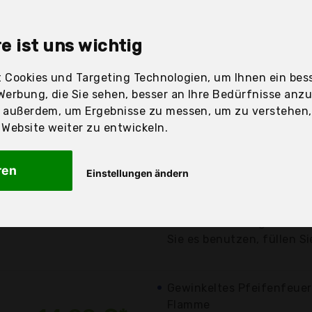
sandfertig
e ist uns wichtig
 Cookies und Targeting Technologien, um Ihnen ein bess
Werbung, die Sie sehen, besser an Ihre Bedürfnisse anz
Preis
Beschre
r außerdem, um Ergebnisse zu messen, um zu verstehen
ebsite weiter zu entwickeln.
Günstigstes Angebot
Pfeifen entzünden eine 
ren
Einstellungen ändern
14,99 €*
Winkel
Verstellbares Flammenro
kostenloser
Versand
Dieses Feuerzeug wird oh
Sie es benutzen, füllen Si
Gewinkeltes Pfeifenfeuer
Flamme