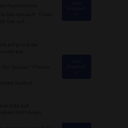
zum
arem Flammenrohr
Angebot
>>
e Gas verkauft, füllen
it Gas auf.
ird aufgrund der
en und aus
zum
Angebot
für "Gustav"-Pfeifen
>>
lichem Auslauf
indrücke auf.
mbient hilft Ihnen