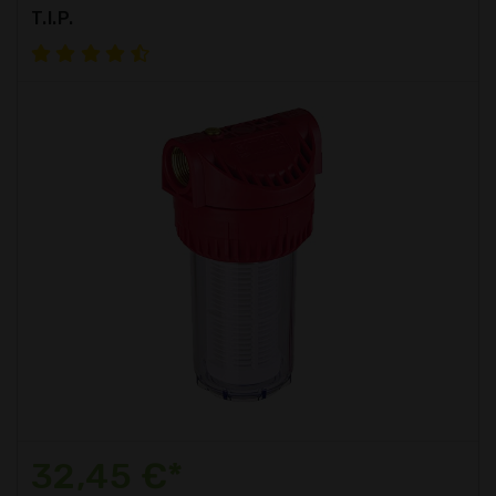
T.I.P.
32,45 €*