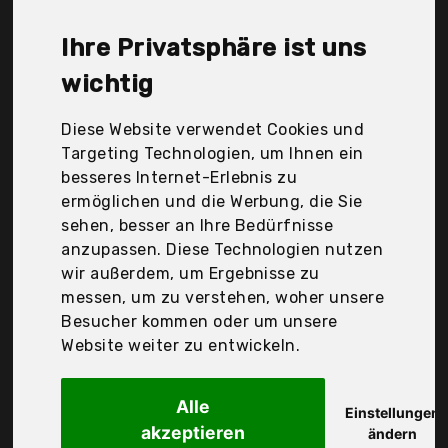
Co. Kg, Kärcher, Prieser, Profi-Pumpe.de, Simon
Schmidt & Sebastian Zurek GbR, Smardy, T.I.P.,
Ihre Privatsphäre ist uns
Variosan, metabo, Der Durchschnittspreis für ein
Pumpen-Vorfilter liegt bei günstigen 28,48 €. Ein
wichtig
günstiges Pumpen-Vorfilter bedeutet nicht
unbedingt, dass die Qualität oder die Leistung
Diese Website verwendet Cookies und
schlechter ist. Vergleichen Sie in Ruhe die
Targeting Technologien, um Ihnen ein
Angebote in der Tabelle.
besseres Internet-Erlebnis zu
ermöglichen und die Werbung, die Sie
Ihre Vorteile
sehen, besser an Ihre Bedürfnisse
anzupassen. Diese Technologien nutzen
nur seriöse Anbieter
wir außerdem, um Ergebnisse zu
gewöhnlich noch am selben Tag versandfertig
messen, um zu verstehen, woher unsere
30 Tage Rückgaberecht
Besucher kommen oder um unsere
Website weiter zu entwickeln.
Güde GmbH & Co. Kg
Alle
Güde Wasserfilter
Einstellungen
akzeptieren
ändern