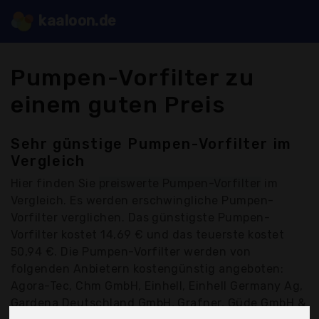
kaaloon.de
Pumpen-Vorfilter zu
einem guten Preis
Sehr günstige Pumpen-Vorfilter im
Vergleich
Hier finden Sie
preiswerte Pumpen-Vorfilter
im
Vergleich. Es werden erschwingliche Pumpen-
Vorfilter verglichen. Das günstigste Pumpen-
Vorfilter kostet 14,69 € und das teuerste kostet
50,94 €. Die Pumpen-Vorfilter werden von
folgenden Anbietern kostengünstig angeboten:
Agora-Tec, Chm GmbH, Einhell, Einhell Germany Ag,
Gardena Deutschland GmbH, Grafner, Güde GmbH &