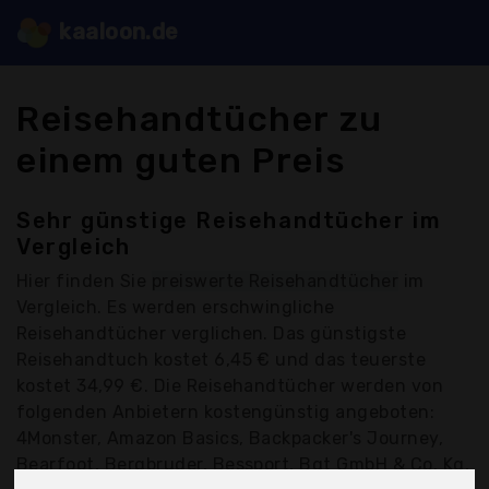
kaaloon.de
Reisehandtücher zu
einem guten Preis
Sehr günstige Reisehandtücher im
Vergleich
Hier finden Sie
preiswerte Reisehandtücher
im
Vergleich. Es werden erschwingliche
Reisehandtücher verglichen. Das günstigste
Reisehandtuch kostet 6,45 € und das teuerste
kostet 34,99 €. Die Reisehandtücher werden von
folgenden Anbietern kostengünstig angeboten:
4Monster, Amazon Basics, Backpacker's Journey,
Bearfoot, Bergbruder, Bessport, Bgt GmbH & Co. Kg,