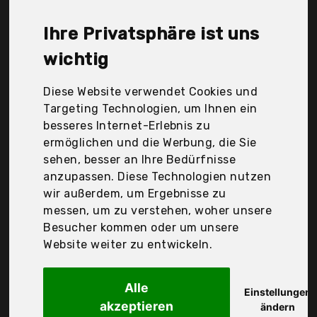
Bgt GmbH & Co.Kg, Diyouth, LightDry, NirvanaColors
GmbH, Outdoro, Vacnite, Via Fortis, gipfelsport,
Ihre Privatsphäre ist uns
markArtur, pandoo, Der Durchschnittspreis für ein
Reisehandtuch liegt bei günstigen 19,36 €. Ein
wichtig
günstiges Reisehandtuch bedeutet nicht
unbedingt, dass die Qualität oder die Leistung
Diese Website verwendet Cookies und
schlechter ist. Vergleichen Sie in Ruhe die
Targeting Technologien, um Ihnen ein
Angebote in der Tabelle.
besseres Internet-Erlebnis zu
ermöglichen und die Werbung, die Sie
Ihre Vorteile
sehen, besser an Ihre Bedürfnisse
anzupassen. Diese Technologien nutzen
nur seriöse Anbieter
wir außerdem, um Ergebnisse zu
gewöhnlich noch am selben Tag versandfertig
messen, um zu verstehen, woher unsere
30 Tage Rückgaberecht
Besucher kommen oder um unsere
Website weiter zu entwickeln.
gipfelsport
Alle
Mikrofaser Handtuch
Einstellungen
akzeptieren
ändern