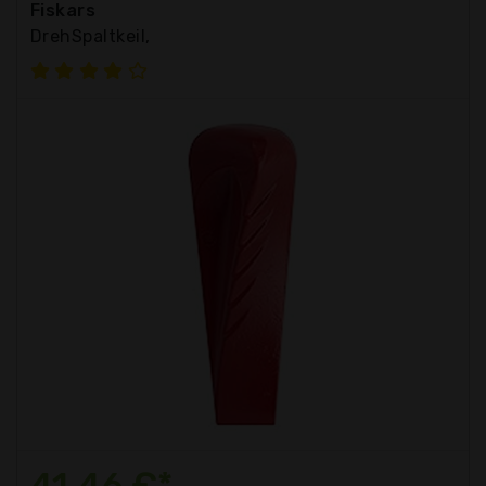
Fiskars
DrehSpaltkeil,
41,46 €*