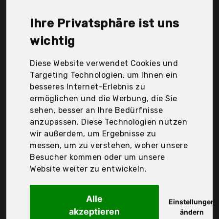
myMaw, Der Durchschnittspreis für ein Spaltkeil
liegt bei günstigen 33,46 €. Ein günstiges Spaltkeil
Ihre Privatsphäre ist uns
bedeutet nicht unbedingt, dass die Qualität oder
die Leistung schlechter ist. Vergleichen Sie in Ruhe
wichtig
die Angebote in der Tabelle.
Diese Website verwendet Cookies und
Ihre Vorteile
Targeting Technologien, um Ihnen ein
besseres Internet-Erlebnis zu
nur seriöse Anbieter
ermöglichen und die Werbung, die Sie
gewöhnlich noch am selben Tag versandfertig
sehen, besser an Ihre Bedürfnisse
30 Tage Rückgaberecht
anzupassen. Diese Technologien nutzen
wir außerdem, um Ergebnisse zu
messen, um zu verstehen, woher unsere
Ribiland
Besucher kommen oder um unsere
Splitting wedge 1,5
Website weiter zu entwickeln.
Alle
Einstellungen
akzeptieren
ändern