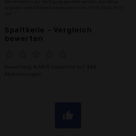
des Anbieters zur Verfügung gestellt werden. Nur diese
Angaben sind bindend! Datenstand vom: 16.01.2026, 17:01
Uhr
Spaltkeile - Vergleich
bewerten
☆
☆
☆
☆
☆
Bewertung
4.03/5
basierend auf
242
Abstimmungen
thumb_up