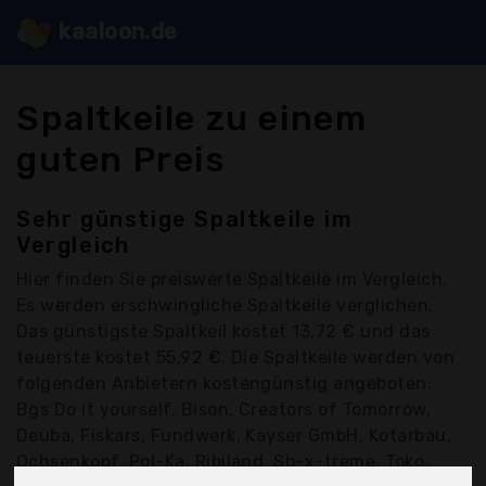
kaaloon.de
Spaltkeile zu einem
guten Preis
Sehr günstige Spaltkeile im
Vergleich
Hier finden Sie
preiswerte Spaltkeile
im Vergleich.
Es werden erschwingliche Spaltkeile verglichen.
Das günstigste Spaltkeil kostet 13,72 € und das
teuerste kostet 55,92 €. Die Spaltkeile werden von
folgenden Anbietern kostengünstig angeboten:
Bgs Do it yourself, Bison, Creators of Tomorrow,
Deuba, Fiskars, Fundwerk, Kayser GmbH, Kotarbau,
Ochsenkopf, Pol-Ka, Ribiland, Sb-x-treme, Toko,