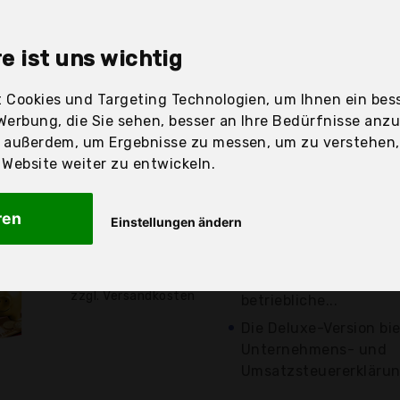
sandfertig
e ist uns wichtig
 Cookies und Targeting Technologien, um Ihnen ein bess
Preis
Besch
Werbung, die Sie sehen, besser an Ihre Bedürfnisse anz
r außerdem, um Ergebnisse zu messen, um zu verstehen
Günstigstes Angebo
ebsite weiter zu entwickeln.
Ab Version 2021 für d
Abgabe von bis zu 5 S
ren
Einstellungen ändern
geeignet für...
3,85 €*
Steuererklärungssoftw
Benutzeroberfläche hi
zzgl. Versandkosten
betriebliche...
Die Deluxe-Version bie
Unternehmens- und
Umsatzsteuererklärung