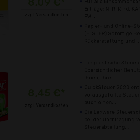
8,09 €*
Für alle Einkommensar
Erträge: N, R, Kind, KAP
zzgl. Versandkosten
FW,...
Papier- und Online-S
(ELSTER) Sofortige B
Rückerstattung und...
Die praktische Steuer
übersichtlicher Benut
Ihnen, Ihre...
QuickSteuer 2020 enth
8,45 €*
vorausgefüllte Steuer
auch einen...
zzgl. Versandkosten
Die Lexware Steuerso
bei der Übertragung v
Steuerabteilung...