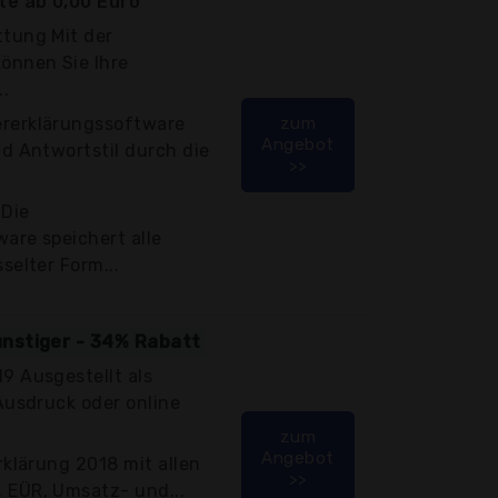
e ab 0,00 Euro
ttung Mit der
önnen Sie Ihre
.
rerklärungssoftware
zum
Angebot
nd Antwortstil durch die
>>
 Die
are speichert alle
selter Form...
ünstiger - 34% Rabatt
9 Ausgestellt als
 Ausdruck oder online
zum
Angebot
rklärung 2018 mit allen
>>
 EÜR, Umsatz- und...