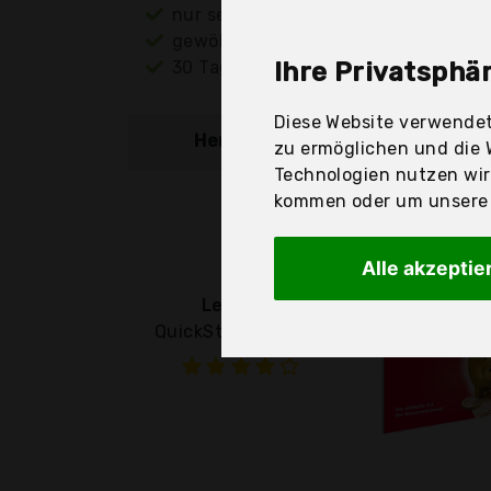
nur seriöse Anbieter
gewöhnlich noch am selben Tag ver
30 Tage Rückgaberecht
Ihre Privatsphär
Diese Website verwendet
Hersteller
Produkt
zu ermöglichen und die 
Technologien nutzen wi
kommen oder um unsere W
Alle akzeptie
Lexware
QuickSteuer Deluxe