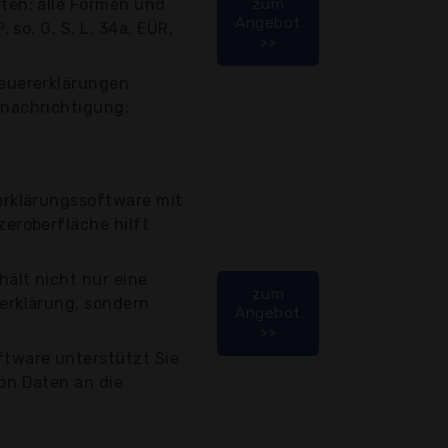
ten: alle Formen und
zum
Angebot
, so, G, S, L, 34a, EÜR,
>>
teuererklärungen
enachrichtigung:
erklärungssoftware mit
zeroberfläche hilft
ält nicht nur eine
zum
erklärung, sondern
Angebot
>>
ftware unterstützt Sie
on Daten an die