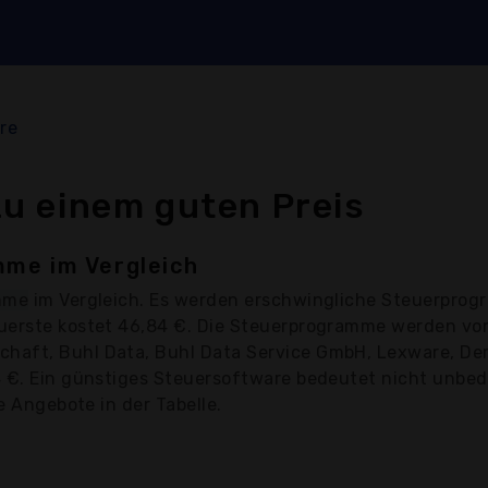
re
u einem guten Preis
me im Vergleich
mme
im Vergleich. Es werden erschwingliche Steuerprog
euerste kostet 46,84 €. Die Steuerprogramme werden vo
aft, Buhl Data, Buhl Data Service GmbH, Lexware, Der 
 €. Ein günstiges Steuersoftware bedeutet nicht unbedi
e Angebote in der Tabelle.