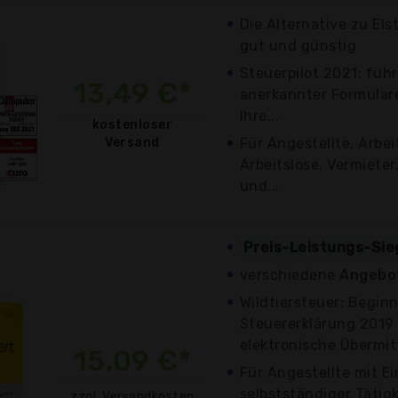
Die Alternative zu Els
gut und günstig
Steuerpilot 2021: füh
13,49 €*
anerkannter Formulare
Ihre...
kostenloser
Versand
Für Angestellte, Arbei
Arbeitslose, Vermieter
und...
Preis-Leistungs-Sie
verschiedene
Angebot
Wildtiersteuer: Begin
Steuererklärung 2019
elektronische Übermitt
15,09 €*
Für Angestellte mit 
selbstständiger Tätigk
zzgl. Versandkosten