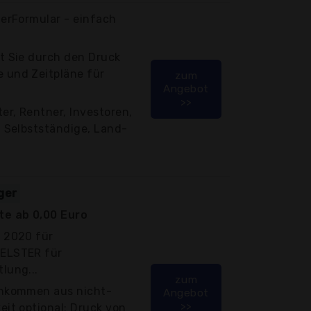
terFormular - einfach
rt Sie durch den Druck
 und Zeitpläne für
zum
Angebot
>>
ter, Rentner, Investoren,
, Selbstständige, Land-
ger
e ab 0,00 Euro
n 2020 für
 ELSTER für
lung...
zum
Einkommen aus nicht-
Angebot
>>
eit optional: Druck von