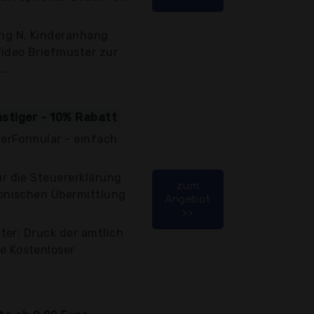
ng N, Kinderanhang
Video Briefmuster zur
..
nstiger - 10% Rabatt
terFormular - einfach
ür die Steuererklärung
zum
ronischen Übermittlung
Angebot
>>
iter: Druck der amtlich
e Kostenloser