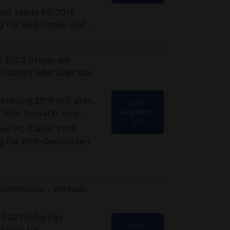
oid Tablet PC 2018
g für BGB-Erben und...
 2020 Steuer als
Ausdruck oder über das
rklärung 2019 mit allen
zum
Angebot
 EÜR, Umsatz- und...
>>
oid PC-Tablet 2019
ng für BGB-Gemeinden
terFormular - einfach
 2021 Sofortige
zum
hners für...