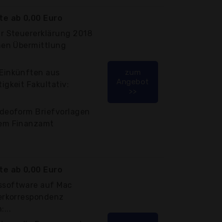
e ab 0,00 Euro
ür Steuererklärung 2018
chen Übermittlung
 Einkünften aus
zum
Angebot
igkeit Fakultativ:
>>
ideoform Briefvorlagen
dem Finanzamt
e ab 0,00 Euro
ssoftware auf Mac
uerkorrespondenz
...