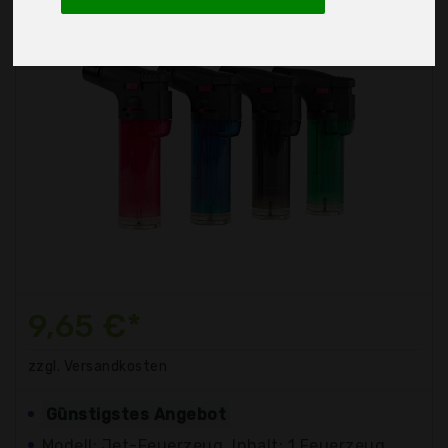
9,65 €*
zzgl. Versandkosten
Günstigstes Angebot
Modell: Jet-Feuerzeug, Inhalt: 1 Feuerzeug