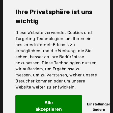
Webber, Tecboss, Vvay, Zippo, Der
Durchschnittspreis für ein Sturmfeuerzeug liegt
Ihre Privatsphäre ist uns
bei günstigen 16,82 €. Ein günstiges
Sturmfeuerzeug bedeutet nicht unbedingt, dass
wichtig
die Qualität oder die Leistung schlechter ist.
Vergleichen Sie in Ruhe die Angebote in der Tabelle.
Diese Website verwendet Cookies und
Targeting Technologien, um Ihnen ein
Ihre Vorteile
besseres Internet-Erlebnis zu
ermöglichen und die Werbung, die Sie
nur seriöse Anbieter
sehen, besser an Ihre Bedürfnisse
gewöhnlich noch am selben Tag versandfertig
anzupassen. Diese Technologien nutzen
30 Tage Rückgaberecht
wir außerdem, um Ergebnisse zu
messen, um zu verstehen, woher unsere
Besucher kommen oder um unsere
Noname
Website weiter zu entwickeln.
Sturm Feuerzeug,
Alle
Einstellungen
akzeptieren
ändern