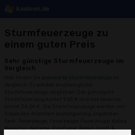
kaaloon.de
Sturmfeuerzeuge zu
einem guten Preis
Sehr günstige Sturmfeuerzeuge im
Vergleich
Hier finden Sie
preiswerte Sturmfeuerzeuge
im
Vergleich. Es werden erschwingliche
Sturmfeuerzeuge verglichen. Das günstigste
Sturmfeuerzeug kostet 9,65 € und das teuerste
kostet 24,04 €. Die Sturmfeuerzeuge werden von
folgenden Anbietern kostengünstig angeboten:
Aerb, Feuerzeuge; Feuerzeuge; Feuerzeuge, Kollea,
Megainvo, Noname, Polyflame, Ronxs, Scott &