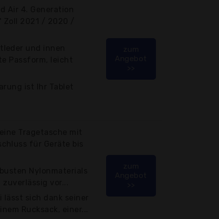
ad Air 4. Generation
" Zoll 2021 / 2020 /
tleder und innen
zum
Angebot
te Passform, leicht
>>
rung ist Ihr Tablet
 eine Tragetasche mit
chluss für Geräte bis
zum
obusten Nylonmaterials
Angebot
 zuverlässig vor...
>>
 lässt sich dank seiner
inem Rucksack, einer...