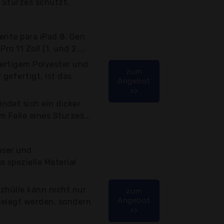
s Sturzes schützt.
ente para iPad 8. Gen
ro 11 Zoll (1. und 2....
ertigem Polyester und
zum
gefertigt, ist das
Angebot
>>
ndet sich ein dicker
 Falle eines Sturzes...
aser und
 spezielle Material
zhülle kann nicht nur
zum
Angebot
gelegt werden, sondern
>>