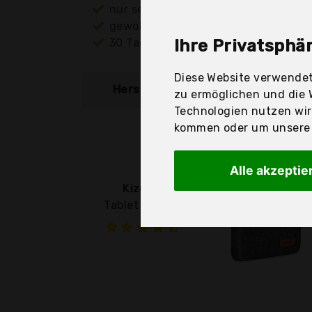
nur seriöse Anbieter
gewöhnlich noch am selben Tag ver
30 Tage Rückgaberecht
Ihre Privatsphär
Diese Website verwendet
Hersteller
Produkt
zu ermöglichen und die 
Technologien nutzen wi
kommen oder um unsere W
Alle akzeptie
Kizuna
Tablet Hülle 8