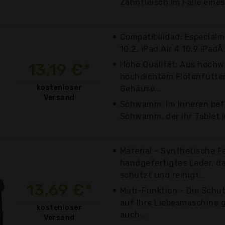
Zahnfleisch im Falle eine
Compatibilidad: Especialm
10.2, iPad Air 4 10.9 iPadÂ P
Hohe Qualität: Aus hochw
13,19 €*
hochdichtem Flötenfutter 
kostenloser
Gehäuse...
Versand
Schwamm: Im Inneren befi
Schwamm, der Ihr Tablet im
Material - Synthetische F
handgefertigtes Leder, das
schützt und reinigt...
13,69 €*
Muti-Funktion - Die Schut
auf Ihre Liebesmaschine 
kostenloser
auch...
Versand