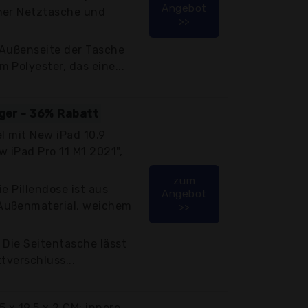
Angebot
ner Netztasche und
>>
 Außenseite der Tasche
 Polyester, das eine...
iger - 36% Rabatt
el mit New iPad 10.9
w iPad Pro 11 M1 2021",
zum
e Pillendose ist aus
Angebot
Außenmaterial, weichem
>>
 Die Seitentasche lässt
tverschluss...
x 19,5 x 2 CM; innere