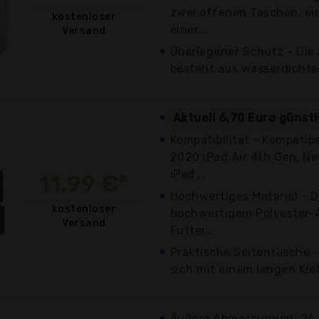
zwei offenen Taschen, ei
kostenloser
einer...
Versand
Überlegener Schutz - Die
besteht aus wasserdichtem
Aktuell 6,70 Euro günst
Kompatibilität - Kompatib
2020 iPad Air 4th Gen, Ne
iPad...
11,99 €*
Hochwertiges Material - Di
kostenloser
hochwertigem Polyester-
Versand
Futter...
Praktische Seitentasche -
sich mit einem langen Klet
Äußere Abmessungen: 26,5 