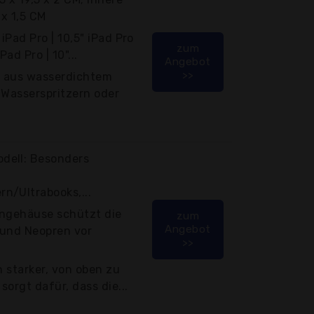
x 1,5 CM
iPad Pro | 10,5" iPad Pro
zum
Pad Pro | 10"...
Angebot
>>
t aus wasserdichtem
r Wasserspritzern oder
dell: Besonders
n/Ultrabooks,...
engehäuse schützt die
zum
Angebot
 und Neopren vor
>>
n starker, von oben zu
orgt dafür, dass die...