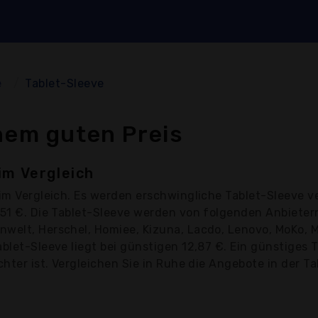
e
Tablet-Sleeve
nem guten Preis
im Vergleich
im Vergleich. Es werden erschwingliche Tablet-Sleeve v
9,51 €. Die Tablet-Sleeve werden von folgenden Anbiete
welt, Herschel, Homiee, Kizuna, Lacdo, Lenovo, MoKo, Mo
ablet-Sleeve liegt bei günstigen 12,87 €. Ein günstiges
hter ist. Vergleichen Sie in Ruhe die Angebote in der Ta