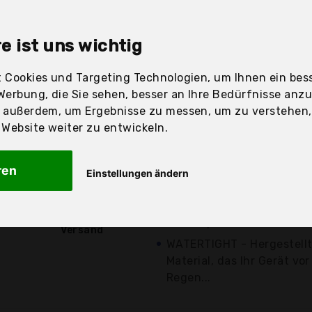
sandfertig
e ist uns wichtig
 Cookies und Targeting Technologien, um Ihnen ein bess
Preis
Beschre
Werbung, die Sie sehen, besser an Ihre Bedürfnisse anz
r außerdem, um Ergebnisse zu messen, um zu verstehen
Günstigstes Angebot
ebsite weiter zu entwickeln.
Aktuell 2,00 Euro günst
Größe - Außenabmessungen
ren
Einstellungen ändern
Innenabmessungen: 20,5 x
9,69 €*
Unterstützte Tablets - 7,9"
kostenloser
Tab S2 | 8" ASUS Z580C Ze
Versand
WATERTIGHT - Hergestell
Material, das Ihr Gerät vo
Regen...