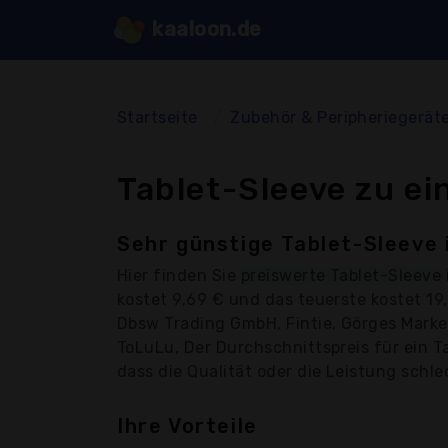
kaaloon.de
Startseite
Zubehör & Peripheriegerät
Tablet-Sleeve zu ei
Sehr günstige Tablet-Sleeve 
Hier finden Sie
preiswerte Tablet-Sleeve
kostet 9,69 € und das teuerste kostet 1
Dbsw Trading GmbH, Fintie, Görges Marken
ToLuLu, Der Durchschnittspreis für ein T
dass die Qualität oder die Leistung schlec
Ihre Vorteile