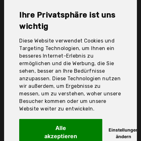
Hohouse, Homland, Lc&Tema, Lichtblick
Sonnenschutzsysteme GmbH, Lzq, NoCon, Obdeco,
Ihre Privatsphäre ist uns
Relaxdays, Restseller24 oHg, S Sienoc, Schuette,
Sol Royal, Woltu, sun collection, Der
wichtig
Durchschnittspreis für ein Thermo-Rollos liegt bei
günstigen 23,98 €. Ein günstiges Thermo-Rollos
Diese Website verwendet Cookies und
bedeutet nicht unbedingt, dass die Qualität oder
Targeting Technologien, um Ihnen ein
die Leistung schlechter ist. Vergleichen Sie in Ruhe
besseres Internet-Erlebnis zu
die Angebote in der Tabelle.
ermöglichen und die Werbung, die Sie
sehen, besser an Ihre Bedürfnisse
Ihre Vorteile
anzupassen. Diese Technologien nutzen
wir außerdem, um Ergebnisse zu
nur seriöse Anbieter
messen, um zu verstehen, woher unsere
gewöhnlich noch am selben Tag versandfertig
Besucher kommen oder um unsere
30 Tage Rückgaberecht
Website weiter zu entwickeln.
Alle
Homland
Einstellungen
akzeptieren
Verdunklungsrollo
ändern