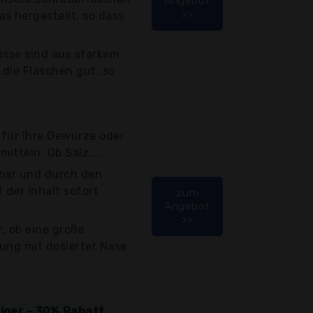
Angebot
>>
s hergestellt, so dass
üsse sind aus starkem
die Flaschen gut, so
t für Ihre Gewürze oder
itteln. Ob Salz,...
lbar und durch den
 der Inhalt sofort
zum
Angebot
>>
r, ob eine große
ung mit dosierter Nase
tiger - 30% Rabatt