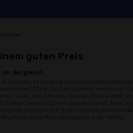
zstreuer
inem guten Preis
 im Vergleich
r
im Vergleich. Es werden erschwingliche Gewürzstreuer 
erste kostet 31,99 €. Die Gewürzstreuer werden von fo
rieur, Lawei, Maihe, Meckily, Mortred, Niboline GmbH, R
m Trading Company Ug (haftungsbeschränkt), Zeller, aifa
 liegt bei günstigen 17,81 €. Ein günstiges Gewürzstreu
 Vergleichen Sie in Ruhe die Angebote in der Tabelle.