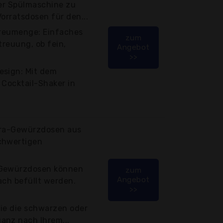
der Spülmaschine zu
Vorratsdosen für den...
treumenge: Einfaches
zum
treuung, ob fein,
Angebot
>>
esign: Mit dem
 Cocktail-Shaker in
tra-Gewürzdosen aus
chwertigen
-Gewürzdosen können
zum
Angebot
ach befüllt werden.
>>
Sie die schwarzen oder
anz nach Ihrem...