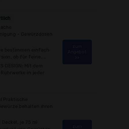
tlich
fache
inigung - Gewürzdosen
zum
e bestimmen einfach
Angebot
sion, ob für feine,...
>>
 DESIGN: Mit dem
 Rührwerke in jeder
l Praktische
Gewürze behalten ihren
Deckel, je 75 ml
zum