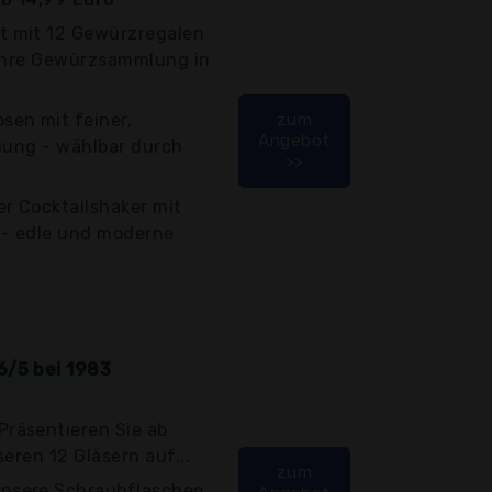
 mit 12 Gewürzregalen
 Ihre Gewürzsammlung in
en mit feiner,
zum
Angebot
uung - wählbar durch
>>
r Cocktailshaker mit
 - edle und moderne
6/5 bei 1983
räsentieren Sie ab
eren 12 Gläsern auf...
zum
nsere Schraubflaschen