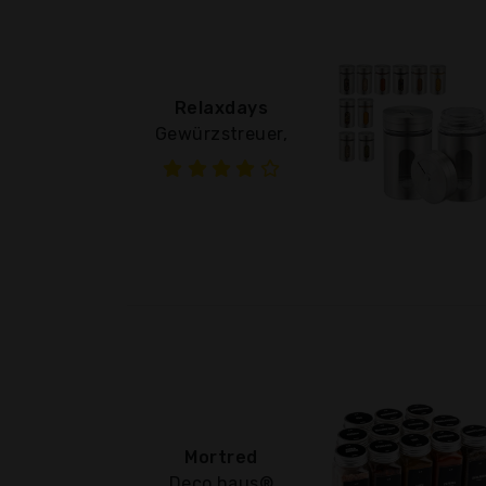
Relaxdays
Gewürzstreuer,
Mortred
Deco haus®