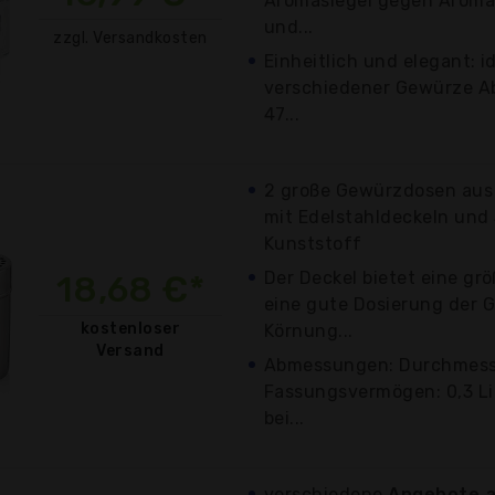
Aromasiegel gegen Aroma
und...
zzgl. Versandkosten
Einheitlich und elegant: 
verschiedener Gewürze Ab
47...
2 große Gewürzdosen aus
mit Edelstahldeckeln und
Kunststoff
Der Deckel bietet eine gr
18,68 €*
eine gute Dosierung der 
kostenloser
Körnung...
Versand
Abmessungen: Durchmesse
Fassungsvermögen: 0,3 Li
bei...
verschiedene
Angebote a