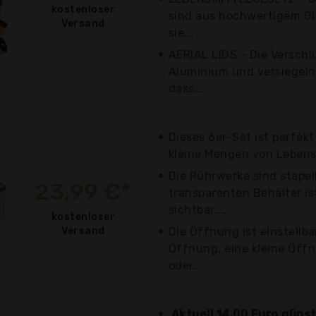
kostenloser
sind aus hochwertigem Gla
Versand
sie...
AERIAL LIDS - Die Verschl
Aluminium und versiegeln 
dass...
Dieses 6er-Set ist perfek
kleine Mengen von Lebensm
Die Rührwerke sind stape
23,99 €*
transparenten Behälter ist
sichtbar....
kostenloser
Versand
Die Öffnung ist einstellba
Öffnung, eine kleine Öffn
oder...
Aktuell 14,00 Euro güns