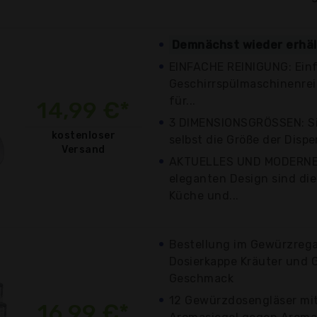
Demnächst wieder erhäl
EINFACHE REINIGUNG: Ein
Geschirrspülmaschinenre
für...
14,99 €*
3 DIMENSIONSGRÖSSEN: Si
kostenloser
selbst die Größe der Disper
Versand
AKTUELLES UND MODERNES
eleganten Design sind die
Küche und...
Bestellung im Gewürzrega
Dosierkappe Kräuter und 
Geschmack
12 Gewürzdosengläser mit 
16,99 €*