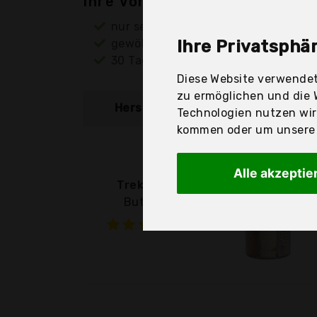
Ihre Vorteile
nur seriöse Anbieter
gewöhnlich noch am selben Tag ver
Ihre Privatsphär
30 Tage Rückgaberecht
Diese Website verwendet
zu ermöglichen und die 
Hersteller
Produkt
Technologien nutzen wi
kommen oder um unsere W
Alle akzeptie
TreknEat
Butlers