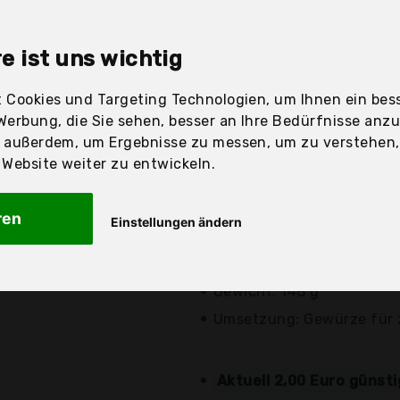
sandfertig
e ist uns wichtig
 Cookies und Targeting Technologien, um Ihnen ein bess
Werbung, die Sie sehen, besser an Ihre Bedürfnisse anz
Preis
Beschre
r außerdem, um Ergebnisse zu messen, um zu verstehen
ebsite weiter zu entwickeln.
Günstigstes Angebot
Aktuell 0,38 Euro günst
ren
Einstellungen ändern
8,52 €*
verschiedene
Angebote a
Abmessungen (? x H): 6 × 
kostenloser
Versand
Gewicht: 148 g
Umsetzung: Gewürze für 
Aktuell 2,00 Euro günst