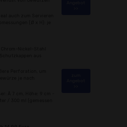
verlust von Gewürzen
Angebot
>>
ideal auch zum Servieren
messungen (Ø x H): je
 Chrom-Nickel-Stahl
 Schutzkappen aus
ößere Perforation, um
zum
Gewürze je nach
Angebot
>>
r: Ã 7 cm, Höhe: 9 cm -
ter / 300 ml (gemessen
b 14,99 Euro