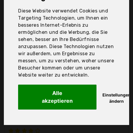
Monarchy Direct, Netspower, Twbest, Vosarea,
Winomo, Yznlife, duoledaeu, juehu, monarchy,
Diese Website verwendet Cookies und
mreechan, Der Durchschnittspreis für ein
Targeting Technologien, um Ihnen ein
Töpferwerkzeug liegt bei günstigen 16,67 €. Ein
besseres Internet-Erlebnis zu
günstiges Töpferwerkzeug bedeutet nicht
ermöglichen und die Werbung, die Sie
unbedingt, dass die Qualität oder die Leistung
sehen, besser an Ihre Bedürfnisse
schlechter ist. Vergleichen Sie in Ruhe die
anzupassen. Diese Technologien nutzen
Angebote in der Tabelle.
wir außerdem, um Ergebnisse zu
messen, um zu verstehen, woher unsere
Ihre Vorteile
Besucher kommen oder um unsere
Website weiter zu entwickeln.
nur seriöse Anbieter
gewöhnlich noch am selben Tag versandfertig
30 Tage Rückgaberecht
Alle
Einstellungen
akzeptieren
ändern
Hilitand
8 Pack