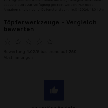
des Anbieters zur Verfügung gestellt werden. Nur diese
Angaben sind bindend! Datenstand vom: 16.01.2026, 11:01 Uhr
Töpferwerkzeuge - Vergleich
bewerten
☆
☆
☆
☆
☆
Bewertung
4.02/5
basierend auf
260
Abstimmungen
thumb_up
nur seriöse Anbieter