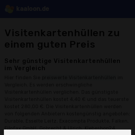
kaaloon.de
Visitenkartenhüllen zu
einem guten Preis
Sehr günstige Visitenkartenhüllen
im Vergleich
Hier finden Sie
preiswerte Visitenkartenhüllen
im
Vergleich. Es werden erschwingliche
Visitenkartenhüllen verglichen. Das günstigste
Visitenkartenhüllen kostet 4,40 € und das teuerste
kostet 280,00 €. Die Visitenkartenhüllen werden
von folgenden Anbietern kostengünstig angeboten:
Durable, Esselte Leitz, Exacompta Produkte, Falken,
Filofax GmbH, Gobrecht & Ulrich, Klebeshop24,