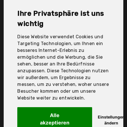
Montblanc, Pelikan, Probeco, Sigel, Tukando,
Veloflex, procket, Der Durchschnittspreis für ein
Ihre Privatsphäre ist uns
Visitenkartenhüllen liegt bei günstigen 23,22 €. Ein
günstiges Visitenkartenhüllen bedeutet nicht
wichtig
unbedingt, dass die Qualität oder die Leistung
schlechter ist. Vergleichen Sie in Ruhe die
Diese Website verwendet Cookies und
Angebote in der Tabelle.
Targeting Technologien, um Ihnen ein
besseres Internet-Erlebnis zu
Ihre Vorteile
ermöglichen und die Werbung, die Sie
sehen, besser an Ihre Bedürfnisse
nur seriöse Anbieter
anzupassen. Diese Technologien nutzen
gewöhnlich noch am selben Tag versandfertig
wir außerdem, um Ergebnisse zu
30 Tage Rückgaberecht
messen, um zu verstehen, woher unsere
Besucher kommen oder um unsere
Website weiter zu entwickeln.
Filofax GmbH
Filofax 133616
Alle
Einstellungen
akzeptieren
ändern