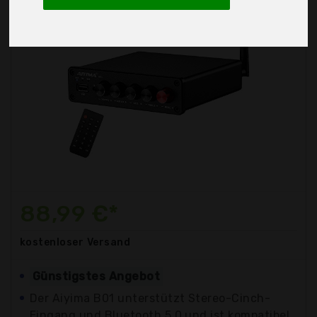
88,99 €*
kostenloser
Versand
Günstigstes Angebot
Der Aiyima B01 unterstützt Stereo-Cinch-
Eingang und Bluetooth 5.0 und ist kompatibel