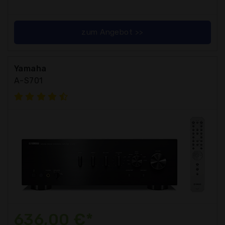
zum Angebot >>
Yamaha
A-S701
636,00 €*