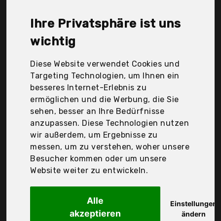
Yamaha, mohr, Der Durchschnittspreis für ein
Vollverstärker liegt bei günstigen 434,56 €. Ein
Ihre Privatsphäre ist uns
günstiges Vollverstärker bedeutet nicht unbedingt,
dass die Qualität oder die Leistung schlechter ist.
wichtig
Vergleichen Sie in Ruhe die Angebote in der Tabelle.
Diese Website verwendet Cookies und
Ihre Vorteile
Targeting Technologien, um Ihnen ein
besseres Internet-Erlebnis zu
nur seriöse Anbieter
ermöglichen und die Werbung, die Sie
gewöhnlich noch am selben Tag versandfertig
sehen, besser an Ihre Bedürfnisse
30 Tage Rückgaberecht
anzupassen. Diese Technologien nutzen
wir außerdem, um Ergebnisse zu
messen, um zu verstehen, woher unsere
Aiyima Tech
Besucher kommen oder um unsere
Aiyima B01 Bluetooth
Website weiter zu entwickeln.
Alle
Einstellungen
akzeptieren
ändern