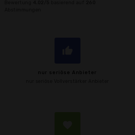
Bewertung
4.02/5
basierend auf
260
Abstimmungen
thumb_up
nur seriöse Anbieter
nur seriöse Vollverstärker Anbieter
favorite