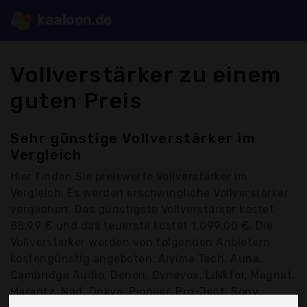
kaaloon.de
Vollverstärker zu einem
guten Preis
Sehr günstige Vollverstärker im
Vergleich
Hier finden Sie
preiswerte Vollverstärker
im
Vergleich. Es werden erschwingliche Vollverstärker
verglichen. Das günstigste Vollverstärker kostet
88,99 € und das teuerste kostet 1.099,00 €. Die
Vollverstärker werden von folgenden Anbietern
kostengünstig angeboten: Aiyima Tech, Auna,
Cambridge Audio, Denon, Dynavox, LiNkfor, Magnat,
Marantz, Nad, Onkyo, Pioneer, Pro-Ject, Sony,