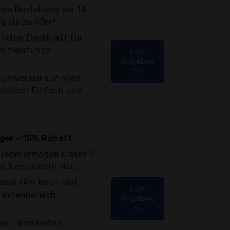
die Bestellung vor 14
g bis zu 65m².
hoher Deckkraft für
ochleistungs-
zum
Angebot
>>
universell auf allen
rteilbar Einfach und
iger - 15% Rabatt
. Deckvermögen Klasse 2
e 3 entspricht der...
ideal fÃ?r Neu- und
zum
 Innenbereich,
Angebot
>>
n - Gipskarton,