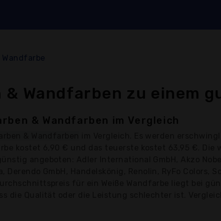
 Wandfarbe
 & Wandfarben zu einem gu
arben & Wandfarben im Vergleich
farben & Wandfarben
im Vergleich. Es werden erschwing
rbe kostet 6,90 € und das teuerste kostet 63,95 €. Di
nstig angeboten: Adler International GmbH, Akzo Nobel
a, Derendo GmbH, Handelskönig, Renolin, RyFo Colors, S
rchschnittspreis für ein Weiße Wandfarbe liegt bei gün
 die Qualität oder die Leistung schlechter ist. Vergleic