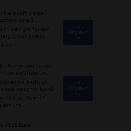
r Deckkraft Klasse 2
briebklasse 3,...
zum
sich sehr gut für den
Angebot
ntergründen (weiße...
>>
dlich
 für Wände und Decken
hsten zertifizierten...
rgebnisse, leicht zu
zum
Angebot
d und wenig spritzend
>>
er fÃ?r ca. 70 m² (7
sarm und...
b 41,25 Euro