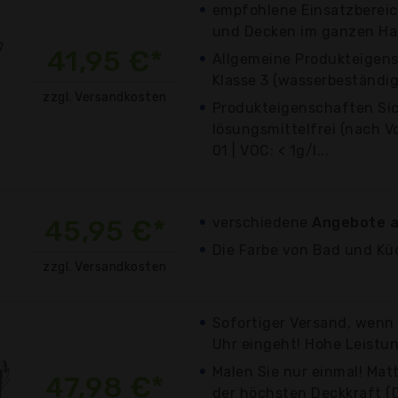
empfohlene Einsatzbereic
und Decken im ganzen Hau
41,95 €*
Allgemeine Produkteigens
Klasse 3 (wasserbeständig) 
zzgl. Versandkosten
Produkteigenschaften Sic
lösungsmittelfrei (nach V
01 | VOC: < 1g/l...
45,95 €*
verschiedene
Angebote a
Die Farbe von Bad und Kü
zzgl. Versandkosten
Sofortiger Versand, wenn 
Uhr eingeht! Hohe Leistu
Malen Sie nur einmal! Ma
47,98 €*
der höchsten Deckkraft (De