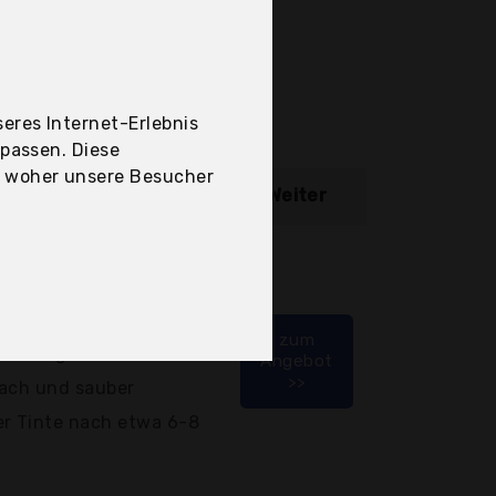
eres Internet-Erlebnis
upassen. Diese
, woher unsere Besucher
ibung
Weiter
ger - 13% Rabatt
b 4,67 Euro
zum
deckung
Angebot
>>
fach und sauber
er Tinte nach etwa 6-8