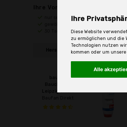
Ihre Vorteile
nur seriöse Anbieter
Ihre Privatsphär
gewöhnlich noch am selben Tag ver
30 Tage Rückgaberecht
Diese Website verwendet
zu ermöglichen und die 
Technologien nutzen wi
Hersteller
Produkt
kommen oder um unsere W
Alle akzeptie
baufan
Bauchemie
Leipzig GmbH
Baufan Direkt