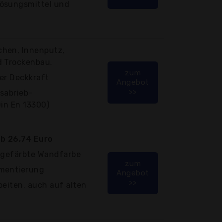
Lösungsmittel und
chen, Innenputz,
d Trockenbau.
zum
er Deckkraft
Angebot
>>
sabrieb-
Din En 13300)
b 26,74 Euro
ingefärbte Wandfarbe
zum
gmentierung
Angebot
>>
beiten, auch auf alten