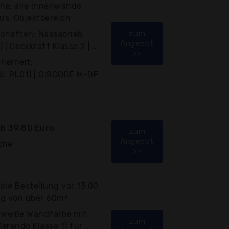
he: alle Innenwände
s, Objektbereich
chaften: Nassabrieb
zum
Angebot
| Deckkraft Klasse 2 |...
>>
herheit:
dL RL01) | GISCODE M-DF
b 39,80 Euro
zum
Angebot
che
>>
die Bestellung vor 13:00
ng von über 60m².
ttweiße Wandfarbe mit
zum
rendo Klasse 1) für...