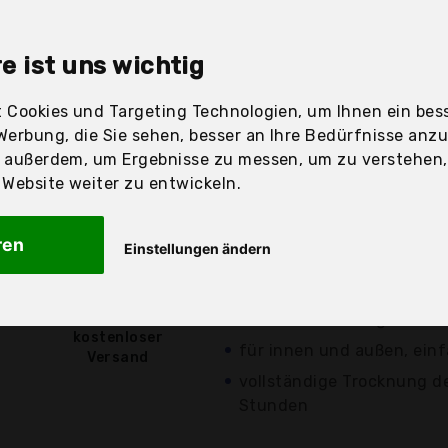
e ist uns wichtig
sandfertig
 Cookies und Targeting Technologien, um Ihnen ein bess
Werbung, die Sie sehen, besser an Ihre Bedürfnisse anz
r außerdem, um Ergebnisse zu messen, um zu verstehen
Preis
Beschre
ebsite weiter zu entwickeln.
Günstigstes Angebot
ren
Einstellungen ändern
Aktuell 1,05 Euro günsti
verschiedene
Angebote a
6,90 €*
weiß, buschfest, gute Ab
kostenloser
für innen und außen, ein
Versand
vollständige Trocknung d
Stunden