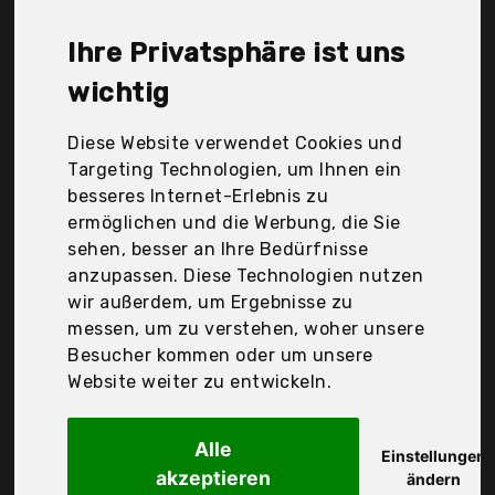
Windeltorten-Welt, dubistda-Windeltorten-, Der
Durchschnittspreis für ein Windeltorte liegt bei
Ihre Privatsphäre ist uns
günstigen 35,48 €. Ein günstiges Windeltorte
bedeutet nicht unbedingt, dass die Qualität oder
wichtig
die Leistung schlechter ist. Vergleichen Sie in Ruhe
die Angebote in der Tabelle.
Diese Website verwendet Cookies und
Targeting Technologien, um Ihnen ein
Ihre Vorteile
besseres Internet-Erlebnis zu
ermöglichen und die Werbung, die Sie
nur seriöse Anbieter
sehen, besser an Ihre Bedürfnisse
gewöhnlich noch am selben Tag versandfertig
anzupassen. Diese Technologien nutzen
30 Tage Rückgaberecht
wir außerdem, um Ergebnisse zu
messen, um zu verstehen, woher unsere
Besucher kommen oder um unsere
Trend Mama
Website weiter zu entwickeln.
| Sprüche
Alle
Einstellungen
akzeptieren
ändern