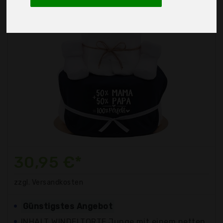
30,95 €*
zzgl. Versandkosten
Günstigstes Angebot
INHALT WINDELTORTE Junge mit einem netten