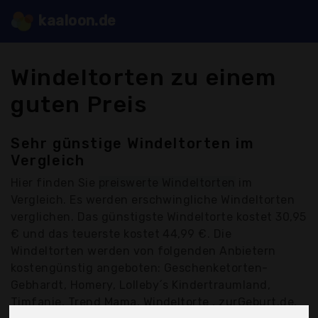
kaaloon.de
Windeltorten zu einem
guten Preis
Sehr günstige Windeltorten im
Vergleich
Hier finden Sie
preiswerte Windeltorten
im
Vergleich. Es werden erschwingliche Windeltorten
verglichen. Das günstigste Windeltorte kostet 30,95
€ und das teuerste kostet 44,99 €. Die
Windeltorten werden von folgenden Anbietern
kostengünstig angeboten: Geschenketorten-
Gebhardt, Homery, Lolleby´s Kindertraumland,
Timfanie, Trend Mama, Windeltorte , zurGeburt.de,