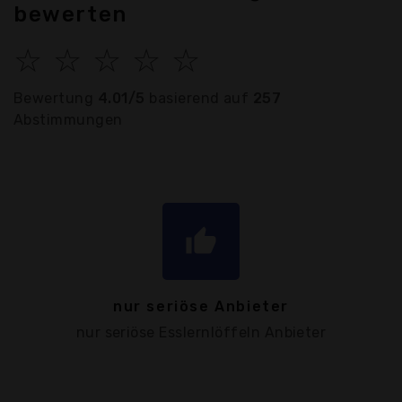
bewerten
☆
☆
☆
☆
☆
Bewertung
4.01/5
basierend auf
257
Abstimmungen
thumb_up
nur seriöse Anbieter
nur seriöse Esslernlöffeln Anbieter