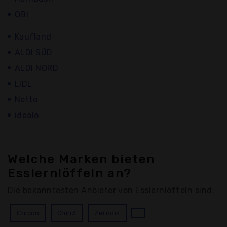
OBI
Kaufland
ALDI SÜD
ALDI NORD
LIDL
Netto
idealo
Welche Marken bieten
Esslernlöffeln an?
Die bekanntesten Anbieter von Esslernlöffeln sind:
Chicco
Chin3
Zerodis