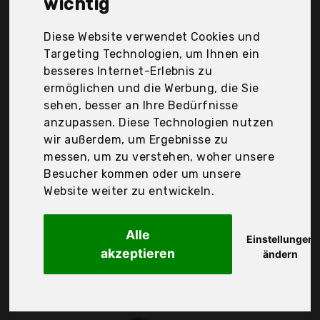
wichtig
Tommee Tippee, Upkoch, Xinlie, Zerodis, cococity,
olababy, Der Durchschnittspreis für ein
Esslernlöffel liegt bei günstigen 7,58 €. Ein
Diese Website verwendet Cookies und
günstiges Esslernlöffel bedeutet nicht unbedingt,
Targeting Technologien, um Ihnen ein
dass die Qualität oder die Leistung schlechter ist.
besseres Internet-Erlebnis zu
Vergleichen Sie in Ruhe die Angebote in der Tabelle.
ermöglichen und die Werbung, die Sie
sehen, besser an Ihre Bedürfnisse
anzupassen. Diese Technologien nutzen
Ihre Vorteile
wir außerdem, um Ergebnisse zu
nur seriöse Anbieter
messen, um zu verstehen, woher unsere
gewöhnlich noch am selben Tag versandfertig
Besucher kommen oder um unsere
30 Tage Rückgaberecht
Website weiter zu entwickeln.
Alle
Einstellungen
Chicco
akzeptieren
ändern
Esslernlöffel,