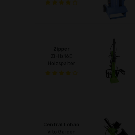
Zipper
Zi-Hs16E
Holzspalter
Central Lobao
Vito Garden