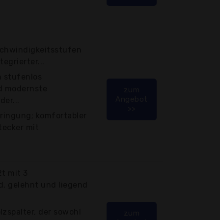
schwindigkeitsstufen
egrierter...
 stufenlos
nd modernste
zum
Angebot
er...
>>
bringung; komfortabler
tecker mit
2t mit 3
d, gelehnt und liegend
lzspalter, der sowohl
zum