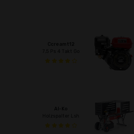
Ccreamt12
7,5 Ps 4 Takt Go
Al-Ko
Holzspalter Lsh