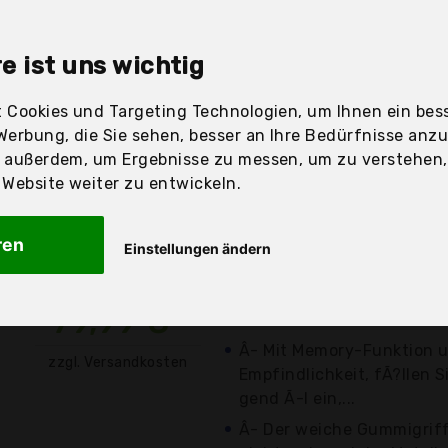
sandfertig
e ist uns wichtig
 Cookies und Targeting Technologien, um Ihnen ein bess
Werbung, die Sie sehen, besser an Ihre Bedürfnisse anz
Preis
Beschre
r außerdem, um Ergebnisse zu messen, um zu verstehen
ebsite weiter zu entwickeln.
Günstigstes Angebot
Preis-Leistungs-Sieger
ren
Einstellungen ändern
Am besten bewertet (4/
Â- Leicht zu startender V
79,99 €*
Kraftstoffverbrauch.
Â- Mit Memory-Funktion 
zzgl. Versandkosten
Empfindlichkeit, fÃ?llen 
gend Ã-l ein,...
Â- Der weiche Gummigriff