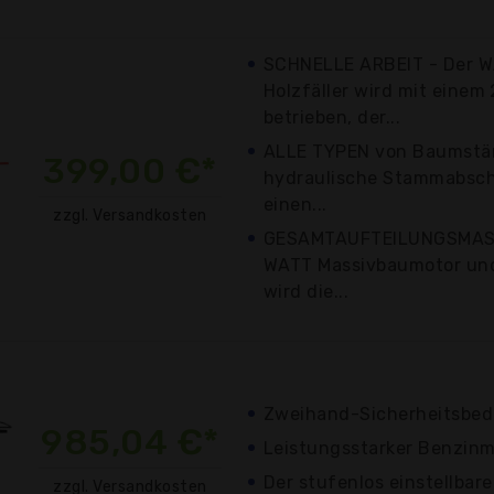
SCHNELLE ARBEIT - Der 
Holzfäller wird mit einem
betrieben, der...
ALLE TYPEN von Baumstäm
399,00 €*
hydraulische Stammabsch
einen...
zzgl. Versandkosten
GESAMTAUFTEILUNGSMASC
WATT Massivbaumotor und
wird die...
Zweihand-Sicherheitsbed
985,04 €*
Leistungsstarker Benzinm
Der stufenlos einstellbar
zzgl. Versandkosten