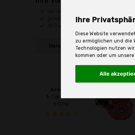
Ihre Vorteile
nur seriöse Anbieter
gewöhnlich noch am selben Tag ver
Ihre Privatsphär
30 Tage Rückgaberecht
Diese Website verwendet
zu ermöglichen und die 
Hersteller
Produkt
Technologien nutzen wi
kommen oder um unsere W
Alle akzeptie
Aohuada
4-Takt 7,5 Ps
5100W