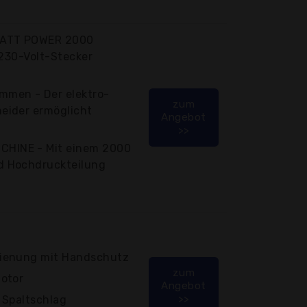
WATT POWER 2000
 230-Volt-Stecker
men - Der elektro-
zum
eider ermöglicht
Angebot
>>
HINE - Mit einem 2000
 Hochdruckteilung
ienung mit Handschutz
zum
otor
Angebot
>>
e Spaltschlag