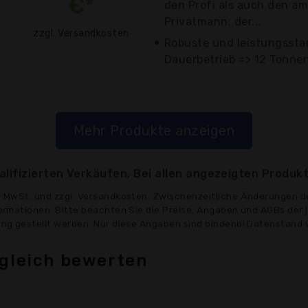
€*
den Profi als auch den am
Privatmann, der...
zzgl. Versandkosten
Robuste und leistungssta
Dauerbetrieb => 12 Tonnen 
Mehr Produkte anzeigen
lifizierten Verkäufen. Bei allen angezeigten Produkt
ve MwSt. und zzgl. Versandkosten. Zwischenzeitliche Änderungen d
formationen. Bitte beachten Sie die Preise, Angaben und AGBs der 
gung gestellt werden. Nur diese Angaben sind bindend! Datenstand 
rgleich bewerten