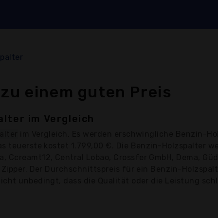
palter
 zu einem guten Preis
lter im Vergleich
alter
im Vergleich. Es werden erschwingliche Benzin-Hol
as teuerste kostet 1.799,00 €. Die Benzin-Holzspalter 
a, Ccreamt12, Central Lobao, Crossfer GmbH, Dema, Güd
Zipper, Der Durchschnittspreis für ein Benzin-Holzspalte
cht unbedingt, dass die Qualität oder die Leistung schle