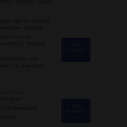
rahmen hat mehr Textur.
fügen über ein eigenes
echischen Republik...
tor mit einer
Leichtstart-Vergaser,
zum
Angebot
>>
armfunktion und -
hkeit, vor dem Start
is zu 37 cm
hnittkraft
zum
Schutzabdeckung
Angebot
>>
weihand-