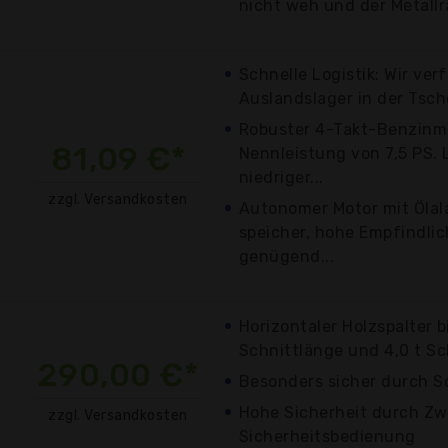
nicht weh und der Metall
Schnelle Logistik: Wir ver
Auslandslager in der Tsch
Robuster 4-Takt-Benzinmo
81,09 €*
Nennleistung von 7,5 PS. 
niedriger...
zzgl. Versandkosten
Autonomer Motor mit Ölal
speicher, hohe Empfindlic
genügend...
Horizontaler Holzspalter b
Schnittlänge und 4,0 t Sc
290,00 €*
Besonders sicher durch 
Hohe Sicherheit durch Z
zzgl. Versandkosten
Sicherheitsbedienung